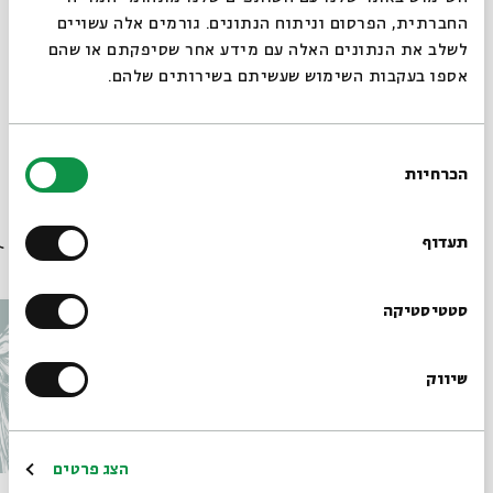
החברתית, הפרסום וניתוח הנתונים. גורמים אלה עשויים
לשלב את הנתונים האלה עם מידע אחר שסיפקתם או שהם
אספו בעקבות השימוש שעשיתם בשירותים שלהם.
בחירת
הכרחיות
תגיות:
אתם שרים
הסכמה
רוצים לדעת מה קורה
בבית אבי חי לפני כולם?
תעדוף
עוד בבית אבי חי
הרשמו לניוזלטר שלנו
סטטיסטיקה
שיווק
*כתובת דוא"ל
הרשמה
הצג פרטים