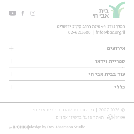
המלך ג'ורג' 44 פינת רחוב קק״ל, ירושלים
02-6215300
info@bac.org.il
אירועים
עיון
ספריית וידאו
אנגלית
ילדים
שיעורי בוקר
עוד בבית אבי חי
מוזיקה
מיוחדים
תערוכות
עיון
כללי
נוער
מיוחדים
מיוחדים
צרו קשר
ספרות ושירה
פודקאסטים מומלצים
ספרות ושירה
אודות
סדרות
כתבות
© 2007-2026 | כל הזכויות שמורות לבית אבי חי
הצהרת נגישות
אירועי עבר
קצה הקרחון
האתר פועל ברשיון אקו״ם
תנאי שימוש והצהרת פרטיות
אירועים בירושלים
על הדרך
חנות
ילדים
design by Dov Abramson Studio
מפלגת המחשבות