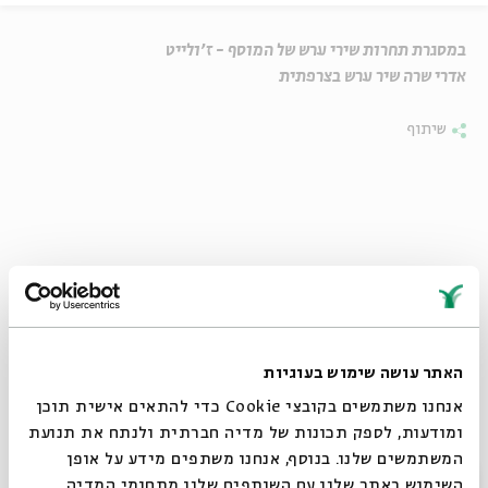
במסגרת תחרות שירי ערש של המוסף - ז'ולייט
אדרי שרה שיר ערש בצרפתית
שיתוף
האתר עושה שימוש בעוגיות
אנחנו משתמשים בקובצי Cookie כדי להתאים אישית תוכן
ומודעות, לספק תכונות של מדיה חברתית ולנתח את תנועת
המשתמשים שלנו. בנוסף, אנחנו משתפים מידע על אופן
סגור
השימוש באתר שלנו עם השותפים שלנו מתחומי המדיה