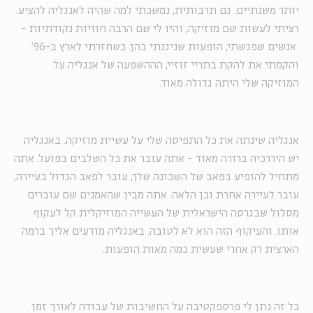
יותר משנתיים. גם תרבותית, נמשכתי למה שהיה לאנגליה להציע.
רציתי לעשות שם מוזיקה, והיו לי שם הרבה חוויות נקודתיות -
אנשים שפגשתי, הופעות שניגנתי בהן. כשחזרתי לארץ ב-96'
והקמתי את להקת בתריי זוזיי, הההשפעה של אנגליה על
המוזיקה שלי היתה גדולה מאוד.
אנגליה שינתה את כל התפיסה שלי על עשיית מוזיקה. באנגליה
יש היררכיה ברורה מאוד - אתה עובר את כל השלבים בפועל. אתה
מתחיל להופיע בפאב של השכונה שלך, עובר לפאב הגדול בעיירה,
עובר לעיירה אחרת וכן הלאה. אתה מבין שהאמנים שם עוברים
מסלול שבגרסה הישראלית של העשייה המוזיקלית קל לעקוף
אותו. והעיקוף הזה הוא לא לטובה. באנגליה מודעים אליך ברמה
הארצית רק אחרי שעשית כמה מאות הופעות.
כל זה נתן לי פרספקטיבה על החשיבות של עבודה לאורך זמן