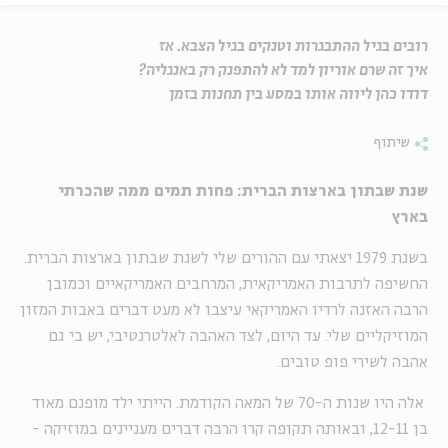
רובים בגיל ההתבגרות וטנקים בגיל הצבא. אז
איך זה שרם אוריון למד לא להתפנק רק באנגליה?
דודו כהן ליווה אותו במסע בין תחנות בזמן
שיתוף
שנת שבתון בארצות הברית: פחות תמים ממה שהכרתי
בארץ
בשנת 1979 יצאתי עם ההורים שלי לשנת שבתון בארצות הברית.
החשיפה לתרבות האמריקאית, המרחבים האמריקאיים וכמובן
הרבה האזנה לרדיו האמריקאי עיצבו לא מעט דברים באבות המזון
המוזיקליים שלי. עד היום, לצד האהבה לאלטרנטיבי, יש בי גם
אהבה לשירי פופ טובים.
אלה היו שנות ה-70 של המאה הקודמת. הייתי ילד מופנם מאוד
בן 12-11, ובאותה תקופה קרו הרבה דברים מעניינים במוזיקה -