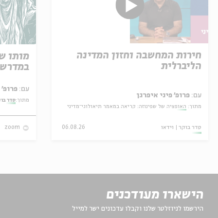
חירות המחשבה וחזון המדינה
מותו ש
הליברלית
במדרש 
עם:
פרופ' אביגדור שנאן
עם:
פרופ' פיני איפרגן
מתוך:
סדר בו
מתוך:
האופציה של שפינוזה: קריאה במאמר תיאולוגי־מדיני
סדר בוקר
וידאו
06.08.26
zoom
הישארו מעודכנים
הירשמו לניוזלטר שלנו וקבלו עדכונים ישר למייל