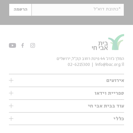
*כתובת דוא"ל
הרשמה
המלך ג'ורג' 44 פינת רחוב קק״ל, ירושלים
02-6215300
info@bac.org.il
אירועים
עיון
ספריית וידאו
אנגלית
ילדים
שיעורי בוקר
עוד בבית אבי חי
מוזיקה
מיוחדים
תערוכות
עיון
כללי
נוער
מיוחדים
מיוחדים
צרו קשר
ספרות ושירה
פודקאסטים מומלצים
ספרות ושירה