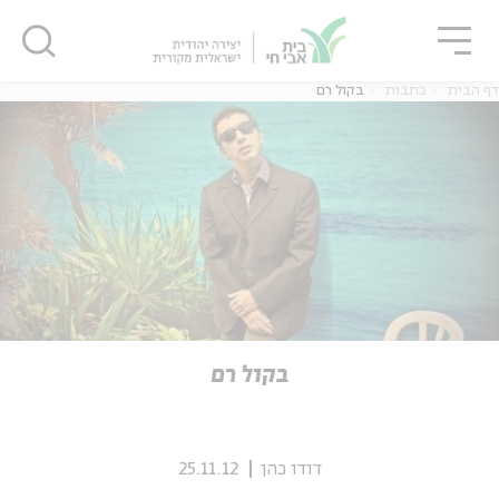
גור
סגור
סגור
דף הבית
כתבות
בקול רם
ה
אנגלית
נוער
ה
אנגלית
מיוחדי
בקול רם
דודו כהן
25.11.12