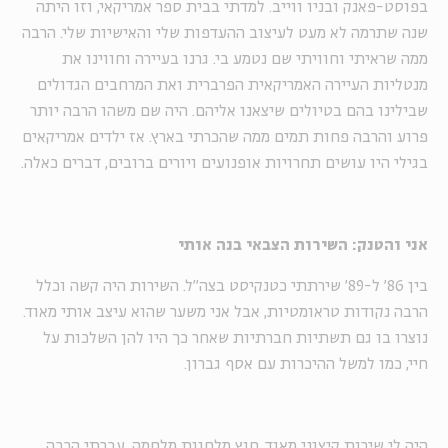
בפוסט-פאנק ובניו ווייב. למדתי בבית ספר אמריקאי, וזו היתה
שנה שתרמה לא מעט לעיצוב ההעדפות שלי והאישיות שלי. הרבה
ממה שראיתי וחוויתי שם נטמע בי. גרנו בעיירה וחווינו את
מנטליות העיירה האמריקאית הפרברית ואת המרחבים הגדולים
שבילינו בהם בטיולים שיצאנו אליהם. היה שם משהו הרבה יותר
פרוע והרבה פחות תמים ממה שהכרתי בארץ. אז ילדים אמריקאים
בגילי היו עושים תחרויות אופנועים ויורים ברובים, דברים כאלה.
אני והטנק: השירות הצבאי בנה אותי
בין 86' ל-89' שירתתי כטנקיסט בצה"ל. השירות היה קשה וכלל
הרבה נקודות טראומטיות, אבל אני משער שהוא עיצב אותי מאוד.
נוצרו בו גם תשתיות חברתיות שאחר כך היו להן השלכות על
חיי, כמו למשל ההיכרות עם אסף גברון.
היה לי שירות קיצוני מאוד. חוץ מלחוות מלחמה, עברתי הרבה