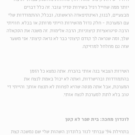
יותר ממה שחייל רגיל בשירות סדיר עובר. זה כלל דברים
מבצעיים, לבנון, האינתיפאדה הראשונה, ובכלל, ההתמודדות שלי
עם המערכת - חלק גדול מהשירות הייתי מרותק או בכלא. חוויתי
הרבה סיטואציות קיצוניות; הרבה אלימות. זה משנה את הסקאלה
שלך, ומה שנראה לך קודם קיצוני כבר לא נראה קיצוני. אני משער
שזה גם מחלחל למוזיקה.
השירות הצבאי בנה אותי בהכרח. אתה נמצא כל הזמן
בהתמודדות ובהישרדות, ואתה לא יכול באמת לנצח את
המערכת, אבל אתה מנסה שהיא לפחות לא תנצח אותך. והייתי די
טוב בלא לתת למערכת לנצח אותי.
לונדון מחכה: בית ספר לא קטן
בתחילת 94' עברתי לגור בלונדון. השהות שלי שם נמשכה קצת