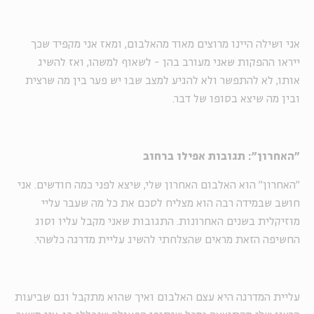
אני ושילה היינו מרוצים מאוד מהאלבום, ומאז אני מקפיד שכך
ייראו ההפקות שאני מעורב בהן - לשאוף למשהו, ואז להשיג
אותו, לא להתפשר ולא להגיע למצב שבו יש פער בין מה שרצית
ובין מה שיצא בסופו של דבר.
"האחרון": תגובות אפילו ברחוב
"האחרון" הוא האלבום האחרון שלי, שיצא לפני כמה חודשים. אני
חושב שבמידה רבה הוא מצליח לסכם את כל מה שעבר עליי
מוזיקלית בשנים האחרונות. התגובות שאני מקבל עליו וסוג
החשיפה הזאת מראים שהצלחתי להשיג עליית מדרגה כלשהי.
עליית המדרגה היא עצם האלבום ואיך שהוא מתקבל וגם שביעות