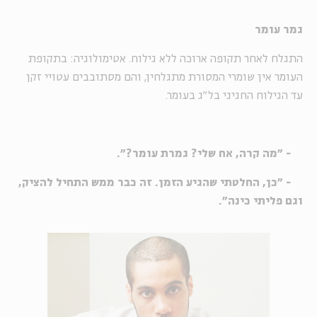
גמר עומר
התגלח לאחר תקופה ארוכה ללא גילוח. אטימולוגיה: בתקופת
העומר אין שומרי המסורת מתגלחין, והם מסתובבים עטויי זקן
עד הגילוח החגיגי בל"ג בעומר.
- "מה קרה, אח שלי? גמרת עומר?".
- "כן, החלטתי שהגיע הזמן. זה כבר ממש התחיל להציק,
וגם פליתי כינה".