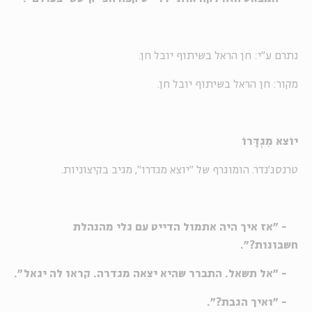
נתרם ע"י: חן הראל בשיתוף יובל חן.
מקור: חן הראל בשיתוף יובל חן.
יוֹצא מִגְדָּרוֹ
טרנסג'נדר. הומוגרף של "יוצא מגדרו", מגיב בקיצוניות.
- "אז איך היה אתמול הדייט עם גלי מהנהלת
חשבונות?".
- "אל תשאל. התברר שהיא יצאה מגדרה. קראו לה יגאל".
- "ואיך הגבת?".