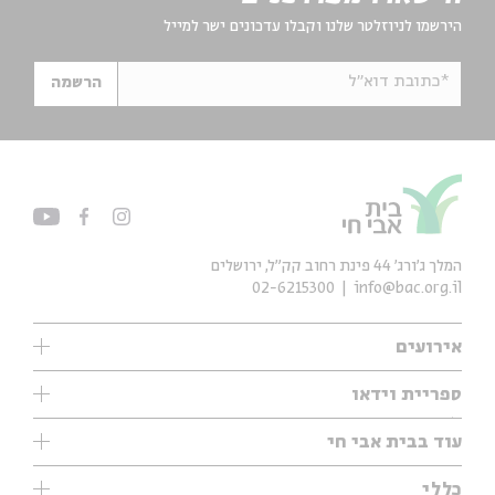
הירשמו לניוזלטר שלנו וקבלו עדכונים ישר למייל
*כתובת דוא"ל
הרשמה
המלך ג'ורג' 44 פינת רחוב קק״ל, ירושלים
02-6215300
info@bac.org.il
אירועים
עיון
ספריית וידאו
אנגלית
ילדים
שיעורי בוקר
עוד בבית אבי חי
מוזיקה
מיוחדים
תערוכות
עיון
כללי
נוער