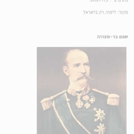
נתרם ע"י: כדרלעומר.
מקור: לימור, רק בישראל.
שפם בר-מצווה