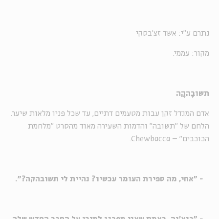
נתרם ע"י: אשד זצ'בסקי
מקור: עממי.
תשובָהקָה
אדם המגדל זקן עבות מטעמים דתיים, עד שכל פניו מלאות שיער.
הלחם של "תשובה" והדמות השעירה מאוד מהסרט "מלחמת
הכוכבים" – Chewbacca.
- "אחי, מה ספירת העומר עכשיו? נהיית לי תשובהקה?".