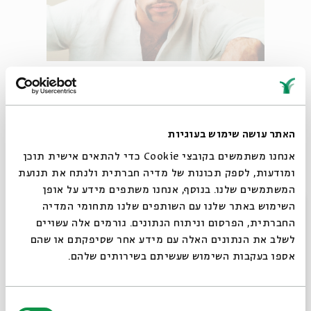
גינתון לי חביב (Thinkstock)
האתר עושה שימוש בעוגיות
נתרם ע"י סוטה מיץ
אנחנו משתמשים בקובצי Cookie כדי להתאים אישית תוכן
ומודעות, לספק תכונות של מדיה חברתית ולנתח את תנועת
המשתמשים שלנו. בנוסף, אנחנו משתפים מידע על אופן
שפמתול
סגור
השימוש באתר שלנו עם השותפים שלנו מתחומי המדיה
החברתית, הפרסום וניתוח הנתונים. גורמים אלה עשויים
שפם של בן נוער צעיר ביותר, שמתאייפן בכך שהוא קטן, דק ורק
לשלב את הנתונים האלה עם מידע אחר שסיפקתם או שהם
בצדדים – כמו שפם של חתול.
אספו בעקבות השימוש שעשיתם בשירותים שלהם.
- "איך אתה מדבר אליי, יא דרדק? עוד אין לך שפמתול,
בחירת