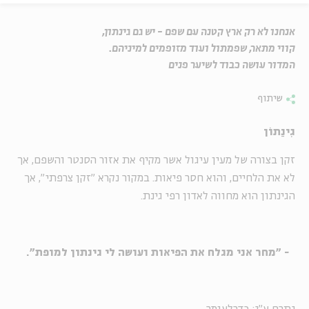
אנחנו לא רק ארץ קטנה עם שפם - יש גם גינתון,
קווי מתאר, שפמתול ועוד מזופמים למיניהם.
המדור עושה כבוד לשיער פנים
שיתוף
גִינַתוֹן
זקן בצורה של מעין עיגול אשר מקיף את אזור הסנטר והשפם, אך
לא את הלחיים, והוא חסר פיאות. במקור נקרא "זקן צרפתי", אך
הגינתון הוא מחווה לאדון רפי גינת.
- "מחר אני מגלח את הפיאות ועושה לי גינתון למופת".