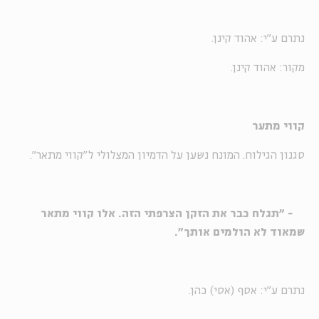
נתרם ע"י: אהוד קינן.
מקור: אהוד קינן.
קווי מתער
סגנון הגילוח. המונח נשען על הדמיון המצלולי ל"קווי מתאר".
- "תגלח כבר את הזקן הצרפתי הזה. אלו קווי מתאר
שמאוד לא הולמים אותך".
נתרם ע"י: אסף (אסי) כהן.