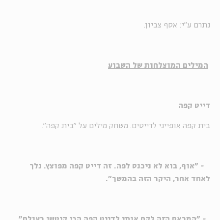
נתרם ע"י: אסף צביון.
המילים המוצלחות של השבוע
דייט קפה
בית קפה אופייני לדייטים. משחק מילים על "בית קפה".
- "אוף, בוא לא ניכנס לפה. זה דייט קפה מפוצץ. נלך
לאחד אחר, היקר הזה בהמשך".
- "המבאס הזה לקח אותי לדייט קפה הכי קיטשי בעולם".