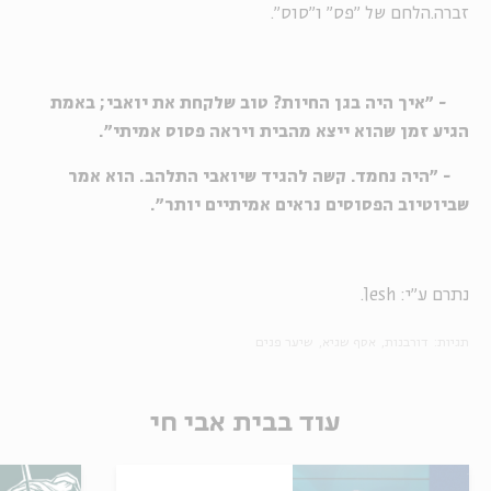
זברה.הלחם של "פס" ו"סוס".
- "איך היה בגן החיות? טוב שלקחת את יואבי; באמת
הגיע זמן שהוא ייצא מהבית ויראה פסוס אמיתי".
- "היה נחמד. קשה להגיד שיואבי התלהב. הוא אמר
שביוטיוב הפסוסים נראים אמיתיים יותר".
נתרם ע"י: lesh.
תגיות:
דורבנות
אסף שגיא
שיער פנים
עוד בבית אבי חי