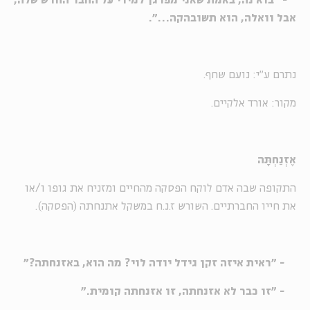
- "בוא'נה, באמת שאני מפרגן למירי על החבר החדש שלה,
אבל וואלה, הוא תשובהקה…".
נתרם ע"י: נועם שחף.
מקור: אורד אלקיים.
אֶזְנַחְתָּה
התקופה שבה אדם לוקח הפסקה מהחיים ומזניח את גופו ו/או
את חייו החברתיים. השורש ז.נ.ח במשקל אתנחתה (הפסקה).
- "ראית איזה זקן גידל יודה לוי? מה הוא, באזנחתה?"
- "זו כבר לא אזנחתה, זו אזנחתה קומית."