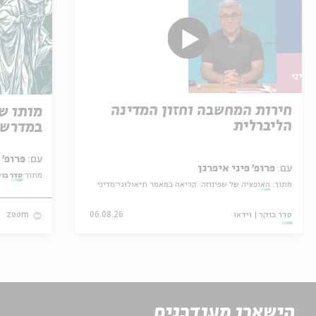
חירות המחשבה וחזון המדינה
מותו ש
הליברלית
במדרש 
עם:
פרופ' אביגדור שנאן
עם:
פרופ' פיני איפרגן
מתוך:
סדר בו
מתוך:
האופציה של שפינוזה: קריאה במאמר תיאולוגי־מדיני
סדר בוקר
וידאו
06.08.26
zoom
הישארו מעודכנים