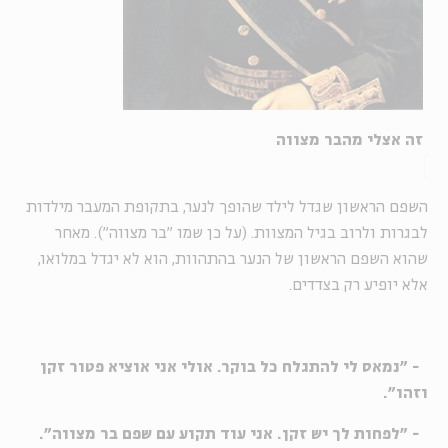
זה אצלי מהבר מצווה
השפם הראשון שגדל לילד שהופך לנער, בתקופת המעבר מילדות
לבגרות ולרוב בגיל המצוות. (על כן שמו "בר מצווה"). מאחר
שהוא השפם הראשון של הנער בהתהוות, הוא לא יגדל במלואו,
אלא יופיע רק בצדדים.
- "נמאס לי להתגלח כל בוקר. אולי אני אוציא פטור זקן
וזהו".
- "לפחות לך יש זקן. אני עוד תקוע עם שפם בר מצווה".