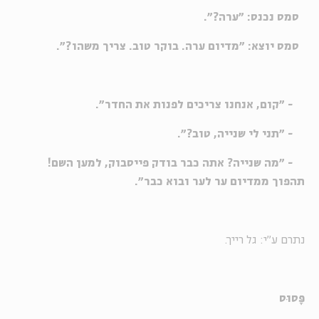
סמס נכנס: "ערה?".
סמס יוצא: "מדיום ערה. בוקר טוב. צריך משהו?".
- "קום, אנחנו צריכים לפנות את החדר".
- "תני לי שנייה, טוב?".
- "מה שנייה? אתה כבר בודק פייסבוק, למען השם!
תהפוך ממדיום ער לער ובוא כבר".
נתרם ע"י: גל רייך.
פָּסוּס