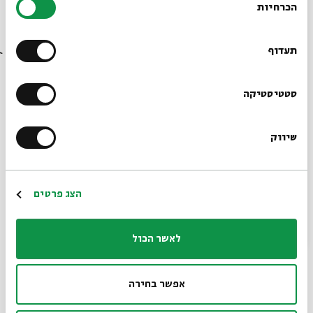
הכרחיות
וכבר אתה מדבר ככה?".
הסכמה
רוצים לדעת מה קורה
בבית אבי חי לפני כולם?
תעדוף
נתרם ע"י: אור קלפר (Wicked-Wacko).
הרשמו לניוזלטר שלנו
סטטיסטיקה
מזופם
שיווק
*כתובת דוא"ל
גבר עם זיפים. אטימולוגיה: שורש ז.י.פ במשקל מקוטל (כמו
"משופם").
הרשמה
הצג פרטים
- "יורד גשם של גברים. הללויה. יורד גשם של גברים, מכל
לאשר הכול
המינים: גבוהים, בלונדינים, כהים, מזופמים, מסוקסים
וקשוחים ורעים…". (בנות מזג האוויר, 1979)
אפשר בחירה