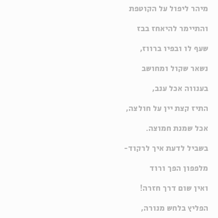
מיהר ליפול על הקוטפת
והתיימר להיאחז בבז
שעף לו ובפיו ברווז,
נשאר שקול ומחושב
בענווה אכל ענב,
התיז קצת יין על חולצה,
אכל שמנת חמוצה
.
בשביל לדעת איך לרקוד
-
מלפפון הפך ורוד
ואין שום דרך חזרה!
הפליץ בלחש מנורה,