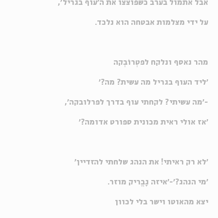
אבל אתמול בערב כשפוצצו את ה'עוף בגריל',
על ידי מצלמות אבטחה הוא נלכד.
מהר נאסף ונלקח לפטְרוֹבְקה
'ליד העוף בגריל מה עשית? מה?'
-'מה עשיתי? לקחתי עוף בדרך לפרלובקה',
'אז אולי ראית מכונית ספורט אדומה?'
'לא רק ראיתי! את הנהג שלחתי להזדיין'
'מי הנהג?'-'איזה גָבֱריק מוזר.
יצא מהאוטו וישר בלי לכוון