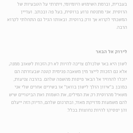
בעברית, וברמת השימוש היומיומי, ויתרתי על הטבעיות של
הרוסית. אני מתנסח גרוע ברוסית, בעל פה ובכתב. ועדיין
המשכתי לקרוא אך ורק ברוסית. ובאותו הגיל גם התחלתי לקרוא
הרבה.
לירוק אל הבאר
לשון היא באר שלכולם צריכה להיות לא רק הזכות לשאוב ממנה,
אלא גם הזכות לייצר מין משאבה פנימית קטנה שבעזרתה הם
יוכלו להחזיר אל הבאר פיסות מהשפה שלהם. בהרבה צניעות,
כמובן. ב"איוון הולך לישון בוואן" או בשירים אחרים שלי אני
משאיל מהרוסית רק את המילים, את השמות ואת הביטויים שיש
להם משמעות מדויקת מאוד, ובתרגום שלהם, הדיוק הזה ייעלם
והן יפסיקו להיות נחוצות בכלל.