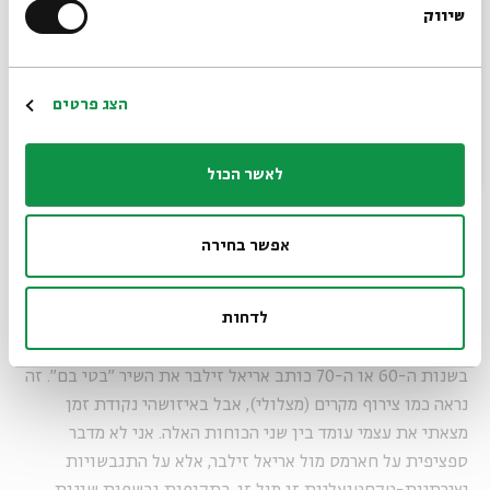
שיווק
*כתובת דוא"ל
האב צונח מטה. מתברר שהמונח זיעפה פירושו טיפת זיעה קרה
המופיעה על מצחו של המת.
הרשמה
הצג פרטים
הדיאלוגים נכתבים אצל ודנסקי כמבנה של מחזה. הדאדאיסטים
הרוסים (ובהם דניאיל חארמס) משתמשים במבנה של מחזה לא
כדי להציג אותו בתיאטרון, אלא כצורת טקסט שמתארת מערכת
לאשר הכול
לשונית חדשה בצורה הכי טובה.
תוך כדי התרגום, אני נתקל במבוי סתום וכותב שיר א-לה
אפשר בחירה
ודנסקי בעברית.
לדחות
חארמס כתב מחזה ששמו "אליזבטה בם". בתחילת שנות ה-30
ועד סוף שנות ה-80 של המאה ה-20 איש לא ממש שמע עליו.
בשנות ה-60 או ה-70 כותב אריאל זילבר את השיר "בטי בם". זה
נראה כמו צירוף מקרים (מצלולי), אבל באיזושהי נקודת זמן
מצאתי את עצמי עומד בין שני הכוחות האלה. אני לא מדבר
ספציפית על חארמס מול אריאל זילבר, אלא על התגבשויות