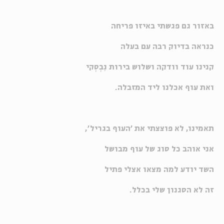
באזור גם פגשתי באיזו פריחה
כנראה בדיוק רבה עם בעלה
קנינו עוד וודקה ושלוש בירות נִבְסְקי
ואת עוף אכלנו ליד המזבלה.
תאמינו, לא פוצצתי את 'העוף בגריל',
אני אוהב כל סוג של עוף מבושל
השד יודע למה מצאו אצלי פתיל
זה לא הסגנון שלי בכלל.