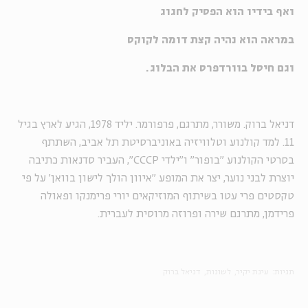
ואף בידיו הוא הפסיק לחגוג
במראה הוא נהיה קצת דומה לקוקס
וגם חיסל בוורדפרס את הבלוג.
דניאל ברוק. משורר, מתרגם, פרפורמר. יליד 1978, הגיע לארץ בגיל
11. למד קולנוע וטלוויזיה באוניברסיטת תל אביב, השתתף
בסרטי הקולנוע "בופור" ו"ילדי CCCP", העביר סדנאות כתיבה
יוצרת לבני נוער, יצר את המופע "איוון הולך לישון בוואן' על פי
טקסטים פרי עטו בשיתוף המוזיקאים יורי פרימנקו ופאולה
פרידמן, מתרגם שירה ופרוזה מרוסית לעברית.
תגיות:
עינת יקיר
לשונות
דניאל ברוק