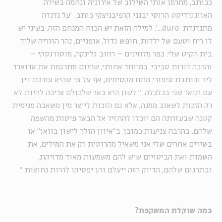
ככותב, מחרמן אותי השילוב של אירוניה ונחמה בשירה.
האוונגרדיסט הרוסי יבגני קרפיבניצקי כותב: 'על נדנדה
מתנדנדת dura...'. למילה הזאת יש הכוח המנחם הזה. בעיני יש
לו ריח וטעם של ילדות, חופש גדול, אופניים, נהר הווריה שליד
בית הקיט שלי. כפר מלחינים – רחוב גלינקה, מוסורגסקי –
והרבה דוּרות סביבי. במיוחד אחותי, שהיום מתרגמת את אדוארד
ליר וכותבת סיפורי מתח מקסימים, אף על פי שהיא עורכת דין
עם תואר שני בכלכלה.
"
לשון היא באר שלכולם צריכה להיות לא
רק הזכות לשאוב ממנה, אלא גם הזכות לייצר מין משאבה פנימית
קטנה שבעזרתה הם יוכלו להחזיר אל הבאר פיסות מהשפה
שלהם. בהרבה צניעות כמובן. ב"איוון הולך לישון בוואן" או
בשירים אחרים שלי אני משאיל מהרוסית רק את המילים, את
השמות ואת הביטויים שיש להם משמעות מאוד מדויקת,
ובתרגום שלהם, הדיוק הזה ייעלם והן יפסיקו להיות נחוצות
"
כמה שוקלת המשקפת?