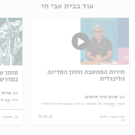
עוד בבית אבי חי
חירות המחשבה וחזון המדינה
מותו ש
הליברלית
במדרש 
עם:
פרופ' אביגדור שנאן
עם:
פרופ' פיני איפרגן
מתוך:
סדר בו
מתוך:
האופציה של שפינוזה: קריאה במאמר תיאולוגי־מדיני
סדר בוקר
וידאו
06.08.26
zoom