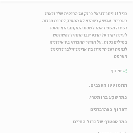
בגיל 11 ויתר דניאל ברוק על הרוסית שלו ונאחז
בעברית. עכשיו, כשהוא לא מפסיק לתרגם פרוזה
ושירה משפת אמו לשפת המקום, הוא מספר
לעינת יקיר על הרגע שבו התחיל להשתמש
במילים גסות, על הקשר ההכרחי בין אירוניה
לנחמה ועל הדמיון בין אריאל זילבר לדניאל
חארמס
שיתוף
התמוטטו העצבים,
כמו שקע ברומטרי.
דפדוף בצהובונים
כמו טפטוף של נוזל החיים