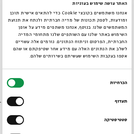
האתר עושה שימוש בעוגיות
אנחנו משתמשים בקובצי Cookie כדי להתאים אישית תוכן
ומודעות, לספק תכונות של מדיה חברתית ולנתח את תנועת
המשתמשים שלנו. בנוסף, אנחנו משתפים מידע על אופן
סגור
השימוש באתר שלנו עם השותפים שלנו מתחומי המדיה
החברתית, הפרסום וניתוח הנתונים. גורמים אלה עשויים
לשלב את הנתונים האלה עם מידע אחר שסיפקתם או שהם
אספו בעקבות השימוש שעשיתם בשירותים שלהם.
בחירת
התגבשות יצירתית. חארמס
הכרחיות
הסכמה
רוצים לדעת מה קורה
בבית אבי חי לפני כולם?
"נא אמור לנו פאפא!
תעדוף
מה אומר זה-זיעפה?'".
הרשמו לניוזלטר שלנו
סטטיסטיקה
נפתח דיאלוג. האב המלומד מנסה להסביר משהו רב משמעות
בנוגע למילה "זיעפה".