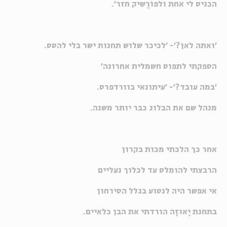
הכניס לי אחת ולפוֹרֱשיק חזר'.
'ואתה לאן?'- 'לכיכר שלוש תחנות ישר בלי להסס.
הספקתי לתפוס חשמלית אחרונה'
'במה עובד?'- 'עיתונאי בוורדפרס.
מנהל שם את הבלוג כבר יותר משנה.
אחר כך הלכתי מכות בקרון
הרבצתי להומלס עד לכלוך נעליים
אי אפשר היה לנסוע בגלל הסירחון
בתחנת יָאוּזָה הורדתי את הבן כלאיים.