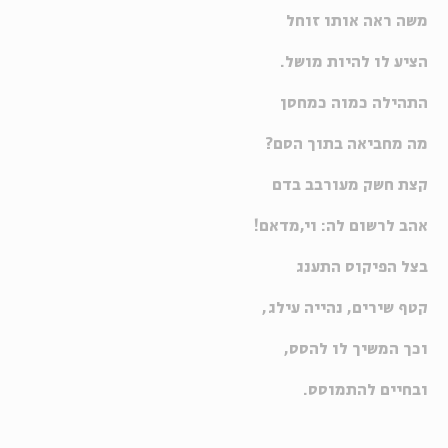
משה ראה אותו זוחל
הציע לו להיות מושל.
התהילה כמוה כמחסן
מה מחביאה בתוך הסם?
קצת חשק מעורבב בדם
אהב לרשום לה: וי,מדאם!
בצל הפיקוס התענג
קטף שירים, נהייה עילג,
וכך המשיך לו להסס,
ובחיים להתמוסס.