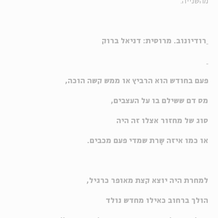
מהשנייה.
רודיונוב. מרוסית: דניאל ברוק
פעם בחודש הוא הרביץ או ממש קשה הוכה,
מס דם ששילם בו על העצבים,
סוג של מחזור אצלו זה היה
או כמו איזה שָרת שמדי פעם מכבים.
למחרת היה יוצא קצת מאופר כרגיל,
הולך ברחוב כאילו מחדש נולד