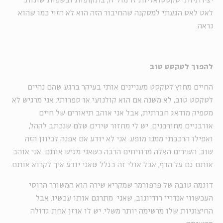
יצירתיות-טקסטואליות זו מול זו, בתקופות ובשפות שונות.
לאט לאט הגעתי למסקנה שהחיבור הזה הוא לא הזוי כמו שהוא
נראה.
להפוך לטקסט טוב
החיים מחוץ לטקסט מעניינים אותי בעיקר ברגע שהם נהיים
לטקסט טוב, לא משנה אם הוא קולנועי או ספרותי. אני מרגיש לא
מספיק מודאג חברתית, אבל אני אוהב תיאורים של חיים
אורבניים מחורבנים. יש לי מחזור שירים שלם שנכתב לקהל,
ואפילו הרכבתי ממנו מופע. אני לא יודע אם אפנה לכיוון הזה
שוב. השירים האלה מרוויחים הרבה כשאני מגיש אותם. אני אוהב
אותם גם על הדף, אבל אולי זה בגלל שאני יודע איך לקרוא אותם.
דוגמה טובה של פרפורמר שמקריא שירה הוא המשורר הרוסי
העכשווי אנדריי רודיונוב, שאני מתרגם אותו עכשיו. אבל
החיצוניות שלו מרשימה יותר משלי. יש לו אוזן אחת גדולה