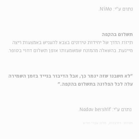
נתרם ע"י: NiMo.
תשלום בהקפה
תיזוז. הדרך של יחידות טירונים בצבא להעניש באמצעות ריצה
מייגעת. בהשאלה מהמונח שמשמעותו אופן תשלום דחוי בסופר.
"לא חשבנו שזה יגמר כך, אבל הדיבור בנייד בזמן השמירה
עלה לכל הפלוגה בתשלום בהקפה."
נתרם ע"י: Nadav bershif.
תגיות:
דורבנות
סלנג עברי חדש