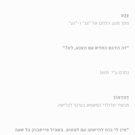
צַגָּע
מסך מגע. הלחם של "צג" ו-"גע".
"זה הדגם החדש עם הצגע, לא?"
נתרם ע"י: lesh.
דַּפדֶפוֹן
מכשיר סלולרי המשמש בעיקר לגלישה.
"אין לי כוח להיסחב עם לפטופ. בשביל פייסבוק כל שעה