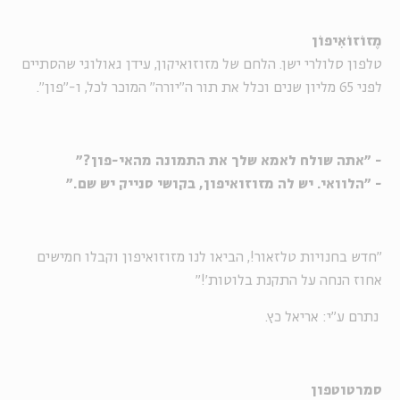
מֶזוֹזוֹאִיפוֹן
טלפון סלולרי ישן. הלחם של מזוזואיקון, עידן גאולוגי שהסתיים
לפני 65 מליון שנים וכלל את תור ה"יורה" המוכר לכל, ו-"פון".
- "אתה שולח לאמא שלך את התמונה מהאי-פון?"
- "הלוואי. יש לה מזוזואיפון, בקושי סנייק יש שם."
"חדש בחנויות טלזאור!, הביאו לנו מזוזואיפון וקבלו חמישים
אחוז הנחה על התקנת בלוטות'!"
נתרם ע"י: אריאל כץ.
סמרטוטפון