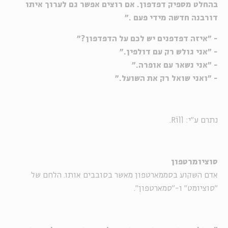
בהחלט מספיק דפדפון. אם רוצים אפשר גם לערוך איתו
דורבנה חדשה מידי פעם ."
- "איזה דפדפנים יש לכם על הדפדפון?"
- "אני גולש רק עם דולפין."
- "אני נשאר עם אופרה."
- "ואני שואל רק את השועל."
נתרם ע"י: Rill.
סוציומרטפון
אדם השקוע בסממארטפון מאשר בסובבים אותו. הלחם של
"סוציומט" ו-"סמארטפון".