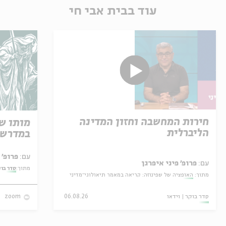
עוד בבית אבי חי
חירות המחשבה וחזון המדינה
מותו ש
הליברלית
במדרש 
עם:
פרופ' אביגדור שנאן
עם:
פרופ' פיני איפרגן
מתוך:
סדר בו
מתוך:
האופציה של שפינוזה: קריאה במאמר תיאולוגי־מדיני
סדר בוקר
וידאו
06.08.26
zoom