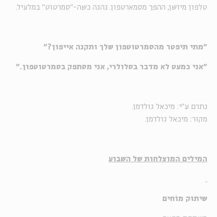
טלפון מיושן, ההפך מסמארטפון. נהגה כשה-"סמרטוט" במלעיל.
"מתי תיפטר מהסמרטוטפון שלך ותקנה אייפון?"
"אני כמעט לא מדבר בסלולרי, אני מסתפק בסמרטוטפון."
נתרם ע"י: מיכאל גולדמן.
מקור: מיכאל גולדמן.
המילים המוצלחות של השבוע
שיתוּק מוֹחים