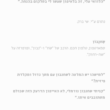
"הלוואי עלי, זה בלאיפון שעשו לי בסלקום בהנחה."
נתרם ע"י: שי ברק.
שַׂחנָבוֹן
סמארטפון, טלפון חכם. הרכב של "שֹח" ו-"נבון", ופרפרזה על
"שח-רחוק".
"למישהו יש המלצה לשחנבון עם מסך גדול ומקלדת
פיזית?"
"קניתי שחנבון נורמלי, לא האייפון הדרעק הזה שכולם
מסתובבים איתו."