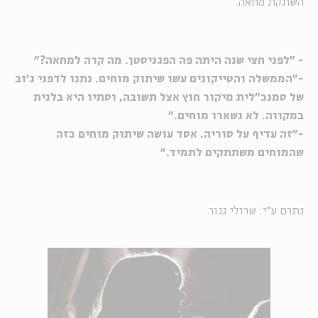
השתקת מחאה.
- "לפני חצי שנה היתה פה הפגניסטן. מה קרה למחאה?"
-"הממשלה והטייקונים עשו שיתוק מוחים. נתנו לדפני ג'וב
של סמנכ"לית מיקור חוץ אצל תשובה, וסתיו היא בלנית
במקווה. לא נשארו מוחים."
-"זה עדיף על סוריה. אסד עושה שיתוק מוחים כזה
שהמוחים משתתקים לתמיד."
נתרם ע"י: שרולי גנור.