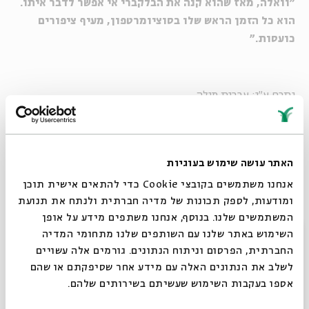
"וואלה, מאז שהוא קנה את הבלקברי אי אפשר לדבר איתו.
הוא כל הזמן הראש שלו בסוציומרטפון, מעיף ציפורים
כועסות."
נתרם ע"י: עברית מילה.
האתר עושה שימוש בעוגיות
אנחנו משתמשים בקובצי Cookie כדי להתאים אישית תוכן
ומודעות, לספק תכונות של מדיה חברתית ולנתח את תנועת
המשתמשים שלנו. בנוסף, אנחנו משתפים מידע על אופן
סגור
השימוש באתר שלנו עם השותפים שלנו מתחומי המדיה
החברתית, הפרסום וניתוח הנתונים. גורמים אלה עשויים
לשלב את הנתונים האלה עם מידע אחר שסיפקתם או שהם
אספו בעקבות השימוש שעשיתם בשירותים שלהם.
תפסיק להיות סוציומארטפון (פלאש90)