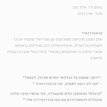
נתרם ע"י: אילן גונן.
מקור: אורן ברנע.
פראנדרואיד
אדם הנמנע מרכישת סמארטפון עם אנדרואיד מהפחד שגוגל
תשתלט על העולם. פראנדרואידים לרוב מחזיקים ברשותם
מכשיר אייפון או מסתפקים במכשירי נוקיה בעלי מערכת הפעלה
מיושנת.
-"יוסף, שמעת על הגלקסי החדש שהולך לצאת?"
- "אני לא רוצה לשמוע. אני פראנדרואיד."
"קיבלתי חכמופון חדש מהעבודה, אני עכשיו עובר סדנה
טיפולית להתמודדות עם הפראנדרואידיה שלי."