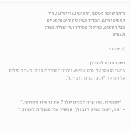
היתה שומה ואיננה, היה אף נשרי ואיננו, היו
קמטים ואינם. המדור מציג ניתוחים פלסטיים
מכל הסוגים, מחיסול ממוקד ועד הגדלה בשקל
תשעים
שיתוף
ושבו פנים לגבולן
ביטוי הנאמר על אדם שביצע ניתוח למתיחת פנים. משחק מילים
על הביטוי "ושבו בנים לגבולם".
- "שממית, מה קרה לפנים שלך? את נראית מתוחה."
- "אה, ושבו פנים לגבולן. עכשיו אני מפחדת לצחוק."