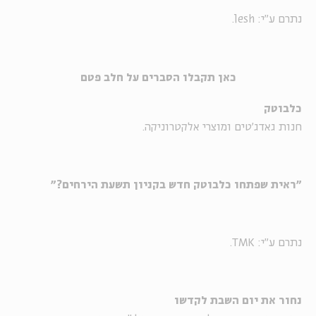
נתרם ע"י: lesh.
כאן תקבלו הסברים על חלב פטם
כלבוטק
חנות גאדג'טים ומוצרי אלקטרוניקה.
"ראית שפתחו כלבוטק חדש בקניון תשעת הירחים?"
נתרם ע"י: TMK.
נחור את יום השבת לקדשו