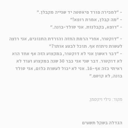
- "למכירה פורד פיאסטה יד שנייה מקבלן."
- "מה קבלן, אמרת רופא!"
- "רופא, בקבלנות. אני סולד-בונה."
- "דוקטור, אחרי הרמת החזה והורדת התנוכים, אני רוצה
לעשות ניתוח אף. תוכל לבצע אותו?"
- "דבר ראשון אני לא דוקטור, במקצוע הזה אף אחד הוא
לא דוקטור. דבר שני אני כבר 30 שנה במקצוע ועוד לא
ראיתי כזה אף-16. אני לא יכול לעשות כלום, אני סולד
בונה, לא קוסם."
מקור: גילי ויקסמן.
הגדלה בשקל תשעים