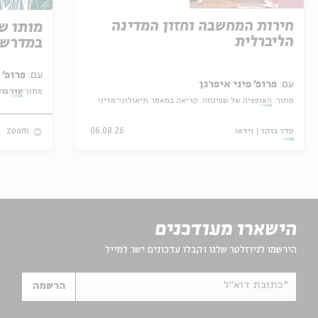
חירות המחשבה וחזון המדינה
מותו ש
הליברלית
במדרש 
עם:
פרופ' אביגדור שנאן
עם:
פרופ' פיני איפרגן
מתוך:
סדר בו
מתוך:
האופציה של שפינוזה: קריאה במאמר תיאולוגי־מדיני
סדר בוקר
וידאו
06.08.26
zoom
הישארו מעודכנים
הירשמו לניוזלטר שלנו וקבלו עדכונים ישר למייל
*כתובת דוא"ל
הרשמה