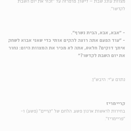
מצוות עונג שבת – לישון. פרפרזה על "זכור את יום השבת
לקדשו".
- "אבא, אבא, הבית נשרף".
- "עוד הפעם אתה רוצה להקים אותי כדי שאני אבוא לשחק
איתך דוקים? חלאס, אתה לא מכיר את המצוות היום: נחור
את יום השבת לקדשו?"
נתרם ע"י: היבש"ן.
קריימריז
בחירות לראשות ארגון פשע. הלחם של "קריים" (פשע) ו-
"פריימריז".