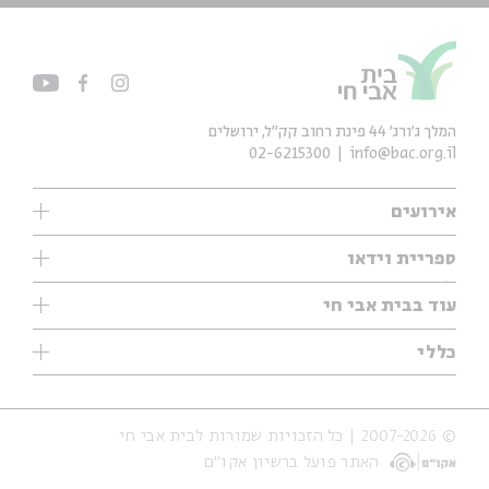
המלך ג'ורג' 44 פינת רחוב קק״ל, ירושלים
02-6215300
info@bac.org.il
אירועים
עיון
ספריית וידאו
אנגלית
ילדים
שיעורי בוקר
עוד בבית אבי חי
מוזיקה
מיוחדים
תערוכות
עיון
כללי
נוער
מיוחדים
מיוחדים
צרו קשר
ספרות ושירה
פודקאסטים מומלצים
ספרות ושירה
אודות
סדרות
כתבות
© 2007-2026 | כל הזכויות שמורות לבית אבי חי
הצהרת נגישות
אירועי עבר
קצה הקרחון
האתר פועל ברשיון אקו״ם
תנאי שימוש והצהרת פרטיות
אירועים בירושלים
על הדרך