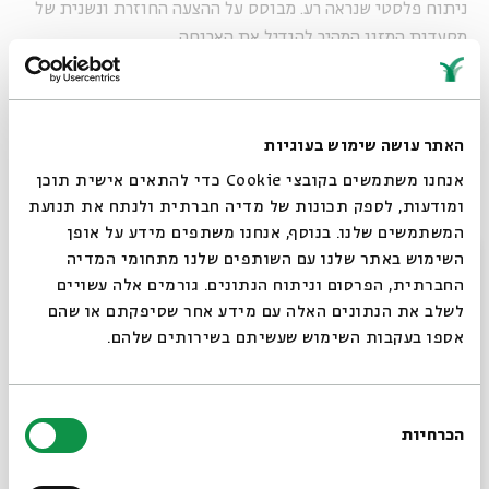
ניתוח פלסטי שנראה רע. מבוסס על ההצעה החוזרת ונשנית של
מסעדות המזון המהיר להגדיל את הארוחה.
"ראית את ענבל מהיפה והחנון 2? השפתיים שלה כל כך
האתר עושה שימוש בעוגיות
מנופחות, ממש הגדלה בשקל תשעים."
אנחנו משתמשים בקובצי Cookie כדי להתאים אישית תוכן
ומודעות, לספק תכונות של מדיה חברתית ולנתח את תנועת
המשתמשים שלנו. בנוסף, אנחנו משתפים מידע על אופן
נתרם ע"י: חדוה קאזין.
סגור
השימוש באתר שלנו עם השותפים שלנו מתחומי המדיה
החברתית, הפרסום וניתוח הנתונים. גורמים אלה עשויים
לשלב את הנתונים האלה עם מידע אחר שסיפקתם או שהם
ניתוח פלסטיק
אספו בעקבות השימוש שעשיתם בשירותים שלהם.
ניתוח פלסטי זול וחסר טעם שנותן מראה של בובת פלסטיק
מפחידה.
בחירת
הכרחיות
הסכמה
רוצים לדעת מה קורה
- "עשיתי בוטוקס בלחיים ובגבות ועכשיו אני נראית