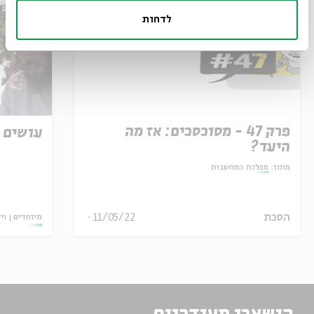
לדחות
פרק 47 - מסוכסכים: אז מה
עושים 
היעד?
מתוך:
מפלגת המחשבות
הסכת
11/05/22
מיוחדים
וי