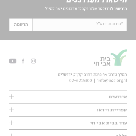
הישארו מעודכנים
הירשמו לניוזלטר שלנו וקבלו עדכונים ישר למייל
*כתובת דוא"ל
הרשמה
המלך ג'ורג' 44 פינת רחוב קק״ל, ירושלים
02-6215300
info@bac.org.il
אירועים
עיון
ספריית וידאו
אנגלית
ילדים
שיעורי בוקר
עוד בבית אבי חי
מוזיקה
מיוחדים
תערוכות
עיון