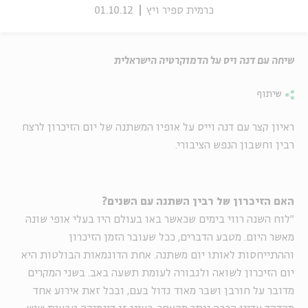
כרמית ספיר ויץ
01.10.12
שיחה עם דנה ויס על הדמוקרטיה הישראלית
שיתוף
ראיון קצר עם דנה וייס על אופיו המשתנה של יום הזיכרון לרצח
רבין וחשבון הנפש הציבורי.
האם הזיכרון של רבין השתנה עם השנים?
"לוח השנה רווי בימים שכאשר באו בעולם היו בעלי אופי שונה
מאשר היום. מטבע הדברים, ככל שעובר הזמן הזיכרון
וההתייחסות לאותו יום משתנה. אחת הדוגמאות הבולטות היא
יום הזיכרון לשואה ולגבורה לעומת תשעה באב. בשני המקרים
מדובר על חורבן ושבר מאוד גדול בעם, ובכל זאת אירוע אחד