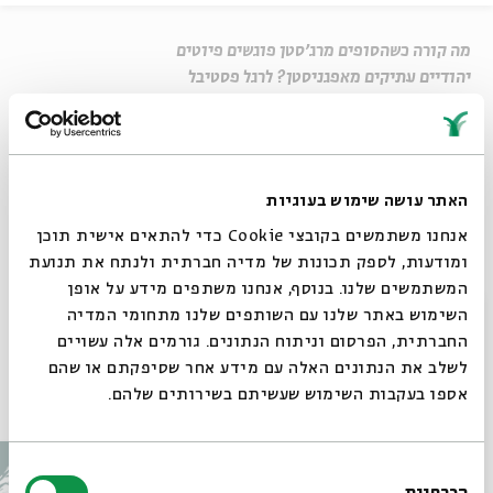
מה קורה כשהסופים מרג'סטן פוגשים פיוטים
יהודיים עתיקים מאפגניסטן? לרגל פסטיבל
הפיוט החמישי, שייפתח היום, המוזיקאי ירון
פאר מספר על החיבור המרתק בין המילה העברית
ובין המוזיקה העתיקה של הודו
האתר עושה שימוש בעוגיות
שיתוף
אנחנו משתמשים בקובצי Cookie כדי להתאים אישית תוכן
ומודעות, לספק תכונות של מדיה חברתית ולנתח את תנועת
המשתמשים שלנו. בנוסף, אנחנו משתפים מידע על אופן
סגור
השימוש באתר שלנו עם השותפים שלנו מתחומי המדיה
צילום והפקה: משה וציפי חורי - "פילטר הפקות" ואלה וטרמן
החברתית, הפרסום וניתוח הנתונים. גורמים אלה עשויים
לשלב את הנתונים האלה עם מידע אחר שסיפקתם או שהם
אספו בעקבות השימוש שעשיתם בשירותים שלהם.
עוד בבית אבי חי
בחירת
הכרחיות