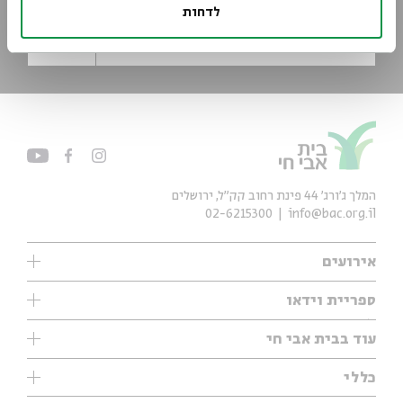
הירשמו לניוזלטר שלנו וקבלו עדכונים ישר למייל
לדחות
*כתובת דוא"ל
הרשמה
המלך ג'ורג' 44 פינת רחוב קק״ל, ירושלים
02-6215300
info@bac.org.il
אירועים
עיון
ספריית וידאו
אנגלית
ילדים
שיעורי בוקר
עוד בבית אבי חי
מוזיקה
מיוחדים
תערוכות
עיון
כללי
נוער
מיוחדים
מיוחדים
צרו קשר
ספרות ושירה