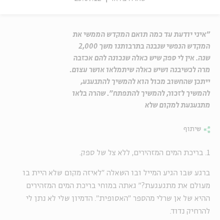
"איני יודעת עד כמה תואם המקדש הממשי את
המקדש הנפשי שנבנה בתרבותנו משך 2,000
שנה. אין לי ספק שיש כאלה שנכונה להם אכזבה
מרה לכשיבנה ושיש כאלה שיתמלאו אושר עצום.
ייתכן שהחשוב מכול הוא להמשיך להתגעגע,
להמשיך לזכור, להמשיך להתפתח". שהרה בלאו
מתגעגעת למקום שלא
שיתוף
1. בריכת המים המזהירים, ללא צל של ספק.
ברגע שבו הגיע המייל ובו השאלה "לאיזה מקום שלא היית בו
מעולם את מתגעגעת?" גאתה במוחי בריכת המים המזהירים
ההיא של אן שרלי מהספר "האסופית". הדמיון שלי לא נתן לי
להרחיק נדוד.