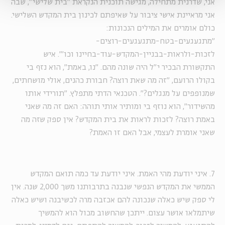
אני, שדרנית מתחילה, מגישה תוכנית הנקראת "בית שלישי", שבה
אני מראיינת אישי ציבור על שאיפתם לכינון בית המקדש השלישי.
כולם אומרים את המילים הנכונות:
"מתגעגעים-בטח-מתגעגעים-רוצים-
לזכות-ולראות-בבניין-המקדש-עוד-בחיינו וכו'". איש
התקשורת הבכיר י"ל היה שונה מהם. "נו, באמת", הוא נזף בי
בקולו הרועם, "זה מה שאת רוצה? חבורת כהנים, אולי מושחתים,
שמנופפים על מנגלים?". הטכנאי הדתי מתפלץ. "תורידי אותו
מהשידור", הוא נוזף בי ומותיר אותי תוהה: האם זה מה שאני
באמת רוצה? לזכות לראות את בית המקדש? אין ספק שזה מה
שאני אומרת לעצמי, אבל האם זו האמת?
7. איני יודעת מהי האמת. איני יודעת עד כמה תואם המקדש
הממשי את המקדש הנפשי שנבנה בתרבותנו משך 2,000 שנה. אין
לי ספק שיש כאלה שנכונה להם אכזבה מרה לכשיבנה ושיש כאלה
שיתמלאו אושר עצום. ייתכן שהחשוב מכול הוא להמשיך