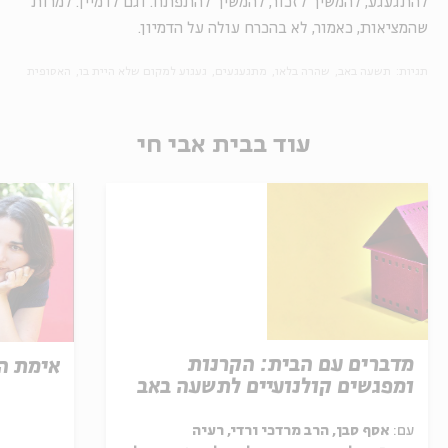
להתגעגע, להמשיך לזכור, להמשיך להתפתח. וגם לדמיין. למרות
שהמציאות, כאמור, לא בהכרח עולה על הדמיון.
תגיות:
תשעה באב
שהרה בלאו
מתגעגעים
געגוע למקום שלא היית בו
האסופית
עוד בבית אבי חי
מדברים עם הבית: הקרנות
אימת ה
ומפגשים קולנועיים לתשעה באב
עם:
אסף סבן, הרב מרדכי ורדי, רעיה