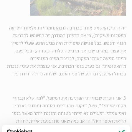
זה הרגיל, המשמש אותי בכתיבה (ובהתחמקויות מלאות השראה
ממטלות מעיקות), כי אם הדמיון המודרך, זה המשמש להבראת
הגוף והנפש. בכל פגישה טיפולית היה מגיע הרגע שעלי לדמיין
את עצמי במקום שבו אני מרגישה שלווה ובטוחה, ובכל פעם
הייתי מגיעה לאותו המקום, לבריכת המים המזהירים
מ"האסופית". גם כעת, בזמן הכתיבה, אני עוצמת את עיניי, נזכרת
בכחול המנצנץ וברוגע של פני האגם, ושלווה גדולה יורדת עלי.
3. אני זוכרת שבחירתי הפתיעה את המטפל. "למה שלא תבחרי
מקום אמיתי?", שאל, "מקום שבו היית בטוחה ומוגנת בעבר?".
ואני עניתי: "מעולם לא הייתי בטוחה ומוגנת יותר מאשר בזמן
קריאת הספר הזה". הו אן, כמה שאני מתגעגעת אלייך, לחוות
גוטברג, לדיאנה ברי, לגילברט בלייט, למרת לינד ואפילו לג'וזי