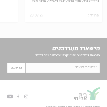
ורדי־טבול, שקד ברנד, יובל ריבלין, אדוה מגל
כהן
פרויקט
28.07.25
הישארו מעודכנים
הירשמו לניוזלטר שלנו וקבלו עדכונים ישר למייל
*כתובת דוא"ל
הרשמה