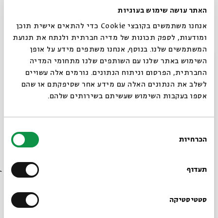
של ישראל לקבל את התורה, נתהפך הסדר. העולם מסביב עמד
האתר עושה שימוש בעוגיות
והשתומם ואמר, ביידיש כמובן, "ווער טוט דער אזוי"? שפירושו:
אנחנו משתמשים בקובצי Cookie כדי להתאים אישית תוכן
מי זה עושה כך? ומכאן שם המאפה - ווערטוטן.
ומודעות, לספק תכונות של מדיה חברתית ולנתח את תנועת
המשתמשים שלנו. בנוסף, אנחנו משתפים מידע על אופן
סגור
השימוש באתר שלנו עם השותפים שלנו מתחומי המדיה
ווערטוטן
החברתית, הפרסום וניתוח הנתונים. גורמים אלה עשויים
לשלב את הנתונים האלה עם מידע אחר שסיפקתם או שהם
אספו בעקבות השימוש שעשיתם בשירותים שלהם.
המצרכים:
15 עלי בצק פילו (כ-1/2 ק"ג)
בחירת
הכרחיות
הסכמה
1 כוס חמאה (עדיף מזוקקת), מותכת
רוצים לדעת מה קורה
בבית אבי חי לפני כולם?
תעדוף
למילוי:
הרשמו לניוזלטר שלנו
סטטיסטיקה
1 ק"ג גבינת טבורוג