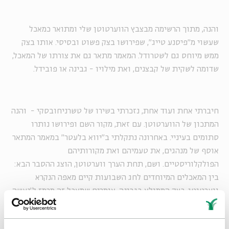
והנה, מתוך הרשימה מבצבץ הווערטוטן שלי ומתואר כמאכל
שעשוי מ"פיסנע טייג", שפירושו בצק פשוט ובסיסי. אותו בצק
ממש מיוחס גם לשטרודל. המאמר מתאר גם את צורתו של המאכל,
שדומה לשקית של קבצנים, ואת מילויו - גבינה או פובידל.
חיברתי אחת ועוד אחת, נזכרתי בשירו של טשרניחובסקי - והנה
המתכון של הווערטוטן. עם זאת, מקור השם ופירושו נותרו
סתומים בעיניי. באחרונה נתקלתי ב"יווא בלעטר" במאמר המתאר
אוסף של מנהגים, את טעמיהם ואת מקורותיהם
הפולקלוריסטיים. ושם, תחת הערך ווערטוטן, הוצג ההסבר הבא:
בין המאכלים המיוחדים לחג השבועות קיים מאפה הנקרא
ווערטוטן, בצק הממולא בגבינה. אומרים שמאכל זה מרמז ל'נעשה
ונשמע'. הא כיצד? הסדר הנורמלי היה צריך להיות הפוך: קודם
נשמע, ורק אחר כך נעשה. אולם, מחמת הנכונות והחשק הגדול