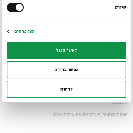
3/4 כוס סוכר
שיווק
*כתובת דוא"ל
2 כפות תמצית וניל
1 כף סולת
הרשמה
הצג פרטים
3 חלמונים
לאשר הכול
50 גר' צימוקים מושרים ב-3 כפות ברנדי ומסוננים
50 גר' חמאה מזוקקת
אפשר בחירה
1 מכל שמנת חמוצה
לדחות
להגשה:
שמנת חמוצה, מעורבבת עם אבקת סוכר