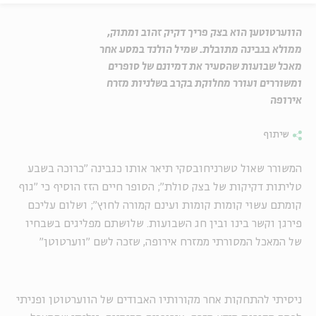
הווערטוטען הוא בצק פריך דקיק זהוב ומתוק,
ממולא בגבינה מתובלת. שמיל הולנד במסע אחר
מאכל שבועות שהסעיר את דמיונם של סופרים
ומשוררים ועורר מחלוקת בקרב בשלניות מזרח
אירופה
שיתוף
המשורר שאול טשרניחובסקי תיאר אותו כגבינה "כרוכה בשבע
טליתות דקיקות של בצק סולת"; הסופר חיים הזז הוסיף כי "גוף
קומתם עשוי קומות קומות ועינם קמורה לחוץ"; ושלום עליכם
פירגן וקשר בינו ובין חג השבועות. שלושתם מפליגים בשבחיו
של המאכל המסורתי ממזרח אירופה, שזכה לשם "ווערטוטן"
ניסיתי להתחקות אחר מקורותיו האבודים של הווערטוטן ופניתי