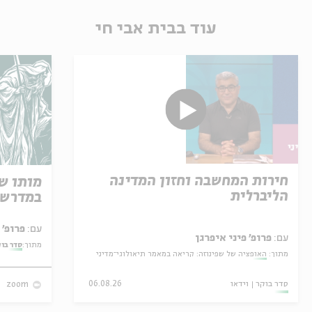
עוד בבית אבי חי
חירות המחשבה וחזון המדינה
מותו ש
הליברלית
במדרש 
עם:
פרופ' אביגדור שנאן
עם:
פרופ' פיני איפרגן
מתוך:
סדר בו
מתוך:
האופציה של שפינוזה: קריאה במאמר תיאולוגי־מדיני
סדר בוקר
וידאו
06.08.26
zoom