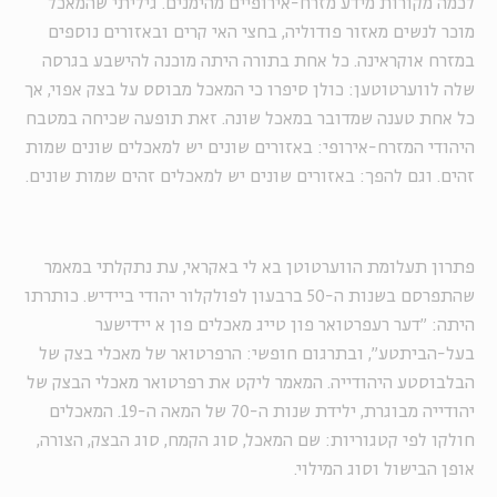
לכמה מקורות מידע מזרח-אירופיים מהימנים. גיליתי שהמאכל
מוכר לנשים מאזור פודוליה, בחצי האי קרים ובאזורים נוספים
במזרח אוקראינה. כל אחת בתורה היתה מוכנה להישבע בגרסה
שלה לווערטוטען: כולן סיפרו כי המאכל מבוסס על בצק אפוי, אך
כל אחת טענה שמדובר במאכל שונה. זאת תופעה שכיחה במטבח
היהודי המזרח-אירופי: באזורים שונים יש למאכלים שונים שמות
זהים. וגם להפך: באזורים שונים יש למאכלים זהים שמות שונים.
פתרון תעלומת הווערטוטן בא לי באקראי, עת נתקלתי במאמר
שהתפרסם בשנות ה-50 ברבעון לפולקלור יהודי ביידיש. כותרתו
היתה: "דער רעפרטואר פון טייג מאכלים פון א יידישער
בעל-הביתטע", ובתרגום חופשי: הרפרטואר של מאכלי בצק של
הבלבוסטע היהודייה. המאמר ליקט את רפרטואר מאכלי הבצק של
יהודייה מבוגרת, ילידת שנות ה-70 של המאה ה-19. המאכלים
חולקו לפי קטגוריות: שם המאכל, סוג הקמח, סוג הבצק, הצורה,
אופן הבישול וסוג המילוי.