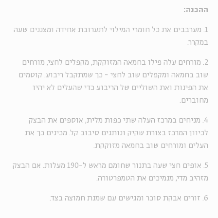
ההכנה:
1. מערבבים את כל חומרי המילוי לתערובת אחידה ומצננים שעה
במקרר.
2. מורחים עלה פילו בחמאה המזוקקת, מקפלים לחצי, מורחים
שוב בחמאה ומקפלים שוב לחצי - כך שמתקבל ריבוע. קוטמים
את הפינות ואת השוליים של הריבוע כדי שהעלים לא יהיו
מחוברים.
4. מניחים במרכז העלה שתי כפות מלית, אוספים את הבצק
לכיוון המרכז בצורת שקיק ונותנים סיבוב קל. מכינים כך את
העלים ומורחים שוב בחמאה מזוקקת.
5. אופים חצי שעה בתנור שחומם מראש ל-190 מעלות. אם הבצק
מזהיב מדי, מנמיכים את הטמפרטורה.
6. זורים אבקת סוכר ומגישים עם שמנת חמוצה בצד.