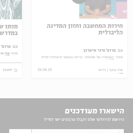
חירות המחשבה וחזון המדינה
מותו ש
הליברלית
במדרש 
עם:
פרופ' אביגדור שנאן
עם:
פרופ' פיני איפרגן
מתוך:
סדר בו
מתוך:
האופציה של שפינוזה: קריאה במאמר תיאולוגי־מדיני
סדר בוקר
וידאו
06.08.26
zoom
הישארו מעודכנים
הירשמו לניוזלטר שלנו וקבלו עדכונים ישר למייל