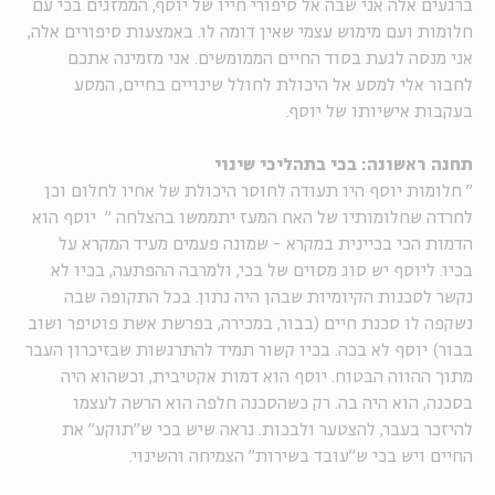
ברגעים אלה אני שבה אל סיפורי חייו של יוסף, הממזגים בכי עם
חלומות ועם מימוש עצמי שאין דומה לו. באמצעות סיפורים אלה,
אני מנסה לגעת בסוד החיים הממומשים. אני מזמינה אתכם
לחבור אלי למסע אל היכולת לחולל שינויים בחיים, המסע
בעקבות אישיותו של יוסף.
תחנה ראשונה: בכי בתהליכי שינוי
"
חלומות יוסף היו תעודה לחוסר היכולת של אחיו לחלום וכן
לחרדה שחלומותיו של האח המעז יתממשו בהצלחה
"
יוסף הוא
הדמות הכי בכיינית במקרא - שמונה פעמים מעיד המקרא על
בכיו. ליוסף יש סוג מסוים של בכי, ולמרבה ההפתעה, בכיו לא
נקשר לסכנות הקיומיות שבהן היה נתון. בכל התקופה שבה
נשקפה לו סכנת חיים (בבור, במכירה, בפרשת אשת פוטיפר ושוב
בבור) יוסף לא בכה. בכיו קשור תמיד להתרגשות שבזיכרון העבר
מתוך ההווה הבטוח. יוסף הוא דמות אקטיבית, וכשהוא היה
בסכנה, הוא היה בה. רק כשהסכנה חלפה הוא הרשה לעצמו
להיזכר בעבר, להצטער ולבכות. נראה שיש בכי ש"תוקע" את
החיים ויש בכי ש"עובד בשירות" הצמיחה והשינוי.