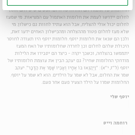
תחנה שלישית: חלומות בתהליכי שינוי
החלומות של אתמול הם החוזה של היום. אנשים שיש להם אומץ
לחלום יידרשו לעמת את חלומות האתמול עם המציאות. מי שמעז
לחלום יכול אולי להצליח, אבל הוא עתיד לחוות גם כישלון. מי
שלא מעז לחלום פטור מההצלחה ומהכישלון. האחים ידעו זאת,
ולכן הם שנאו את חלומות יוסף. חלומות יוסף היו תעודה לחוסר
היכולת שלהם לחלום וכן לחרדה שחלומותיו של האח המעז
יתממשו בהצלחה, וכשכך יקרה - כיצד הם יסבירו את הלילות
מודחקי החלומות שחיו? גם יעקב הבין את עוצמת חלומותיו של
יוסף
(ל"ז, י"א)
:
"וַיְקַנְאוּ בוֹ אֶחָיו וְאָבִיו שָׁמַר אֶת הַדָּבָר".
יעקב
שמר את החלום, אבל לא שמר על הילדים. הוא לא שמר על יוסף.
החלומות שמרו על הילד הצעיר פעם אחר פעם.
יוסף שלי
רוחמה וייס