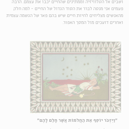
ושבים אל הטלוויזיה וממתינים שהחיים יכבו את עצמם. הרבה
פעמים אני מנסה לברר את הסוד הגדול של החיים - למה חלק
מהאנשים מצליחים לחיות חיים שיש בהם פאר של הגשמה עצמית
ואחרים דועכים מול המסך האפור.
"וַיִּזְכֹּר יוֹסֵף אֵת הַחֲלֹמוֹת אֲשֶׁר חָלַם לָהֶם"