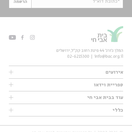
*כתובת דוא"ל
הרשמה
המלך ג'ורג' 44 פינת רחוב קק״ל, ירושלים
02-6215300
info@bac.org.il
אירועים
עיון
ספריית וידאו
אנגלית
ילדים
שיעורי בוקר
עוד בבית אבי חי
מוזיקה
מיוחדים
תערוכות
עיון
כללי
נוער
מיוחדים
מיוחדים
צרו קשר
ספרות ושירה
פודקאסטים מומלצים
ספרות ושירה
אודות
סדרות
כתבות