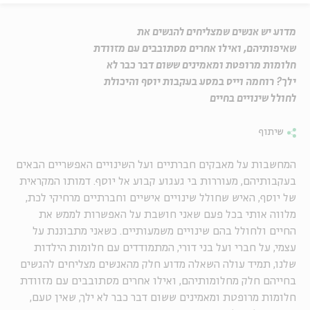
מדוע יש אנשים שמצליחים להגשים את
שאיפותיהם, ואילו אחרים מסתובבים עם מזוודת
חלומות מרופטת ומאמינים ששום דבר כבר לא
ילך? רוחמה וייס במסע בעקבות יוסף והיכולת
לחולל שינויים בחיים
שיתוף
המחשבות על מאבקים חברתיים ועל השינויים האפשריים הבאים
בעקבותיהם, מעוררות בי געגוע קבוע אל יוסף. דמותו המקראית
של יוסף, האיש שחולל שינויים אישיים וחברתיים מרחיקי לכת,
מלווה אותי בכל פעם שאני חושבת על האפשרות לממש את
החיים ולחולל בהם שינויים משמעותיים. כשאני מתבוננת על
עצמי, על חברי ועל בני דורי, המתמודדים עם חלומות הילדות
שלנו, תמיד עולה השאלה מדוע חלק מהאנשים מצליחים להגשים
בחייהם חלק מחלומותיהם, ואילו אחרים מסתובבים עם מזוודת
חלומות מרופטת ומאמינים ששום דבר כבר לא ילך, שאין טעם,