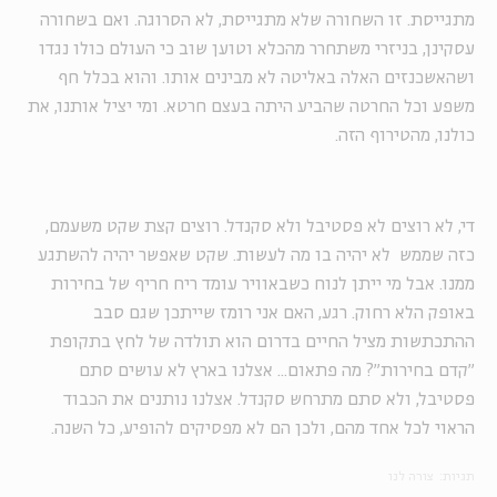
מתגייסת. זו השחורה שלא מתגייסת, לא הסרוגה. ואם בשחורה
עסקינן, בניזרי משתחרר מהכלא וטוען שוב כי העולם כולו נגדו
ושהאשכנזים האלה באליטה לא מבינים אותו. והוא בכלל חף
משפע וכל החרטה שהביע היתה בעצם חרטא. ומי יציל אותנו, את
כולנו, מהטירוף הזה.
די, לא רוצים לא פסטיבל ולא סקנדל. רוצים קצת שקט משעמם,
כזה שממש לא יהיה בו מה לעשות. שקט שאפשר יהיה להשתגע
ממנו. אבל מי ייתן לנוח כשבאוויר עומד ריח חריף של בחירות
באופק הלא רחוק. רגע, האם אני רומז שייתכן שגם סבב
ההתכתשות מציל החיים בדרום הוא תולדה של לחץ בתקופת
"קדם בחירות"? מה פתאום... אצלנו בארץ לא עושים סתם
פסטיבל, ולא סתם מתרחש סקנדל. אצלנו נותנים את הכבוד
הראוי לכל אחד מהם, ולכן הם לא מפסיקים להופיע, כל השנה.
תגיות:
צורה לנו