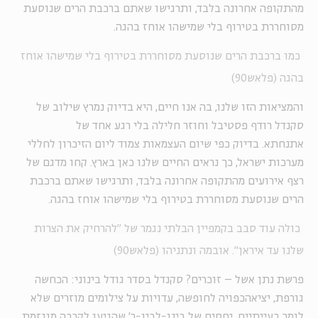
מהתקופה אחרונה בלבד, ותרגישו שאתם ברכבת הרים שנוסעת
מסוחררת בטירוף בלי שמישהו אוחז בהגה.
כמו ברכבת הרים שנוסעת מסוחררת בטירוף בלי שמישהו אוחז
בהגה (פלאש90)
והמציאות הזו שלנו, בה אנו חיים, היא בדיוק נמרץ שילוב של
סקנדל רודף פסטיבל וחוזר חלילה בלי רגע אחד של
אתנחתא.
בדיוק כפי שיום העצמאות צמוד ליום הזיכרון לחללי
מערכות ישראל, כך נראים החיים שלנו כאן בארץ. קחו מדגם של
רצף אירועים מהתקופה אחרונה בלבד, ותרגישו שאתם ברכבת
הרים שנוסעת מסוחררת בטירוף בלי שמישהו אוחז בהגה.
כולה עוד סבב בקמפיין הבלתי נגמר של "להרחיק את הצרות
שלנו עד איראן". אובמה ונתניהו (פלאש90)
פרשת נתן אשל – זוכרים? סקנדל בסדר גודל בינוני: הכחשה
גורפת, יציאהכפויה לחופשה, עדויות על צילומים מוזרים שלא
לומר בעייתיים, יחסים של בינו-לבין-ר' שהגיעו לקרבה מוגזמת