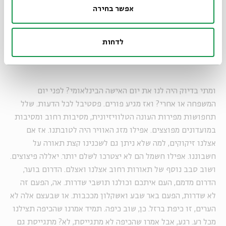
אפשר בחירה
הפליטים האלה שמחפשים משהו שיחמם את ליבם וימתיק את
חייהם. ועיריית ת"א, בראשות חולדאי, ממש לא אוהבת את הרעיון
ומנסה להרוס כמה שרק אפשר. זה נכנס למשבצת של סקנדל או
לדחות
פסטיבל?
ומתי בדיוק היה לנו את יום האישה הבינלאומי? לפני יום
המשפחה או אחרי? ואז מגיע פורים. פסטיבל לכל הדעות. שלל
תחפושות מפירות העונה הטלוויזיונית, מסיבות רחוב ומסיבות
במועדונים מפוצצים. אפילו מזג האוויר היה לטובתנו. אז אם
אצלנו זיקוקים, למה שלא ניתן גם לשכנינו קצת תאורה על
חשבוננו. אפילו חשמל הם לא יצטרכו לשלם יותר. יאללה פיצוצים.
ושוב סבב נוסף של תאורות רחוב אצלנו ואצלם. הדרום בוער,
הדרום מדמם, העם איתכם וכולנו תושבי שדרות. אה, הפעם זה
לא שדרות, הפעם באר שבע ואשקלון מככבות. או שבעצם אלה לא
הערים, זו כיפת ברזל. כן, שוב כיפה. תמיד אמרנו שהכיפה תצילנו
מכל רע. רגע, אבל אמרו שהכיפה לא מתגייסת, לא? מתגייסת גם