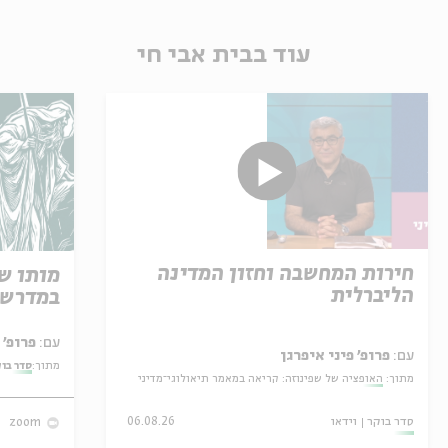
עוד בבית אבי חי
חירות המחשבה וחזון המדינה
מותו ש
הליברלית
במדרש 
עם:
פרופ' אביגדור שנאן
עם:
פרופ' פיני איפרגן
מתוך:
סדר בו
מתוך:
האופציה של שפינוזה: קריאה במאמר תיאולוגי־מדיני
סדר בוקר
וידאו
06.08.26
zoom