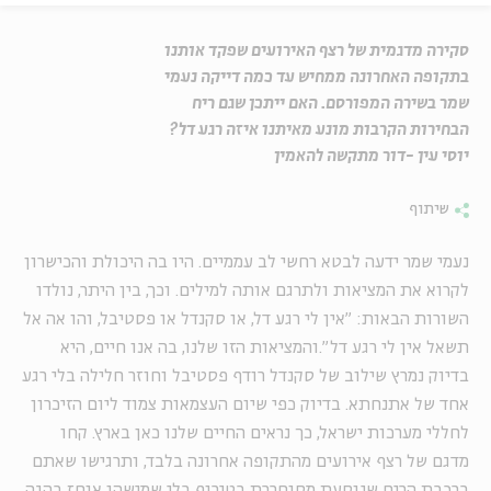
סקירה מדגמית של רצף האירועים שפקד אותנו
בתקופה האחרונה ממחיש עד כמה דייקה נעמי
שמר בשירה המפורסם. האם ייתכן שגם ריח
הבחירות הקרבות מונע מאיתנו איזה רגע דל?
יוסי עין -דור מתקשה להאמין
שיתוף
נעמי שמר ידעה לבטא רחשי לב עממיים. היו בה היכולת והכישרון
לקרוא את המציאות ולתרגם אותה למילים. וכך, בין היתר, נולדו
השורות הבאות: "אין לי רגע דל, או סקנדל או פסטיבל, והו אה אל
תשאל אין לי רגע דל".והמציאות הזו שלנו, בה אנו חיים, היא
בדיוק נמרץ שילוב של סקנדל רודף פסטיבל וחוזר חלילה בלי רגע
אחד של אתנחתא.
בדיוק כפי שיום העצמאות צמוד ליום הזיכרון
לחללי מערכות ישראל, כך נראים החיים שלנו כאן בארץ. קחו
מדגם של רצף אירועים מהתקופה אחרונה בלבד, ותרגישו שאתם
ברכבת הרים שנוסעת מסוחררת בטירוף בלי שמישהו אוחז בהגה.