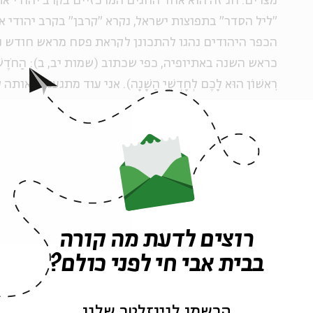
מצרים. חג זה הוא אחד החגים המרכזיים בקרב יהודי אתי
"ליל הסדר" בתפוצות ישראל, נקרא "קרבן" בקרב יהודי את
הכפר היהודים נהגו להתכונן לקראת פסח מראש חודש ניסן
כראש השנה באתיופיה, כפי שכתוב (שמות יב, ב): הַחֹדֶשׁ הַזֶ
רִאשׁוֹן הוּא לָכֶם לְחָדְשֵׁי הַשָּׁנָה). אני עוד מתגעגע 
של חג החירות. האמת, החג הזה סימל יותר מכל החגים
של כלל בני הקהילה לברוח מארץ מוצאם לארץ אבותיהם
שכניהם הנוצריים כינוי משל עצמם: "פלשים" ("זרים
").
חג החירות הוא עדות לאיחוד הקרעים בתוך החברה היש
כולנו מתמודדים עם מרוץ החיים המטורפים, עם קשיים 
רוצים לדעת מה קורה
שמייצרת החברה הישראלית כלפינו בהתאקלמותנו בה. דו
בבית אבי חי לפני כולם?
יותר מלראות את המעלות של השונה ולא להתעסק בפגמי
הרשמו לניוזלטר שלנו