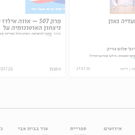
עדיה גאון
ניצחון האוטונומיה על
המחויבות
מתוך:
מקור להשראה: רעיון גדול באריזה קט
ופ' שלום צדיק
וסר ומצוות: הילכו שניהם יחדיו?
הסכת
/07/26
קר
וידאו
27.07.26
אירועים
ספריית
עוד בבית אבי
כל