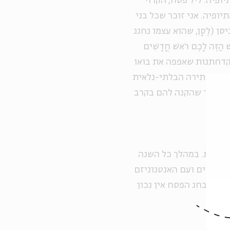
ופיה. ליל פסח, הקרוי
יופיה. אני זוכר שכל בני
 (לֶסָן, שהוא עצמו נחגג
ּה לָכֶם רֹאשׁ חֳדָשִׁים
לאותה קדחתנות שאפפה את בואו
 את החתירה הבלתי-נלאית
 – דבר שהקנה להם בקרב
ראלית. במהלך כל השנה
כלכליים ועם האנטגוניזם
וקא בחג הפסח אין נכון
ו.