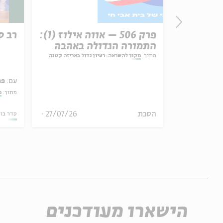
זון
פרק 506 – אווה אילוז (1):
רב ס
התמורה הגדולה באהבה
מתוך:
מקור להשראה: רעיון גדול באריזה קטנה
עם:
פר
אמר תיאולוגי־מדיני
מתוך:
מ
הסכת
27/07/26
06.08.26
סדר בו
הישארו מעודכנים