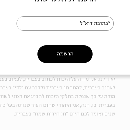
אין בי שמץ של חרטה על הרגע ההוא, שבו דרכה כף רגלי
אינני מתחרט על ההתעלסות שלי עם אדמת הארץ כשירד
*כתובת דוא"ל
כ-30 שנה.
אין בי חרטה על הגעגועים המייסרים שלי לא
מגלותי בקרן אפריקה; הגעגועים והכיסופים לארץ הזו ליוו
שזכה להגשים את החלום שלהם.
הרשמה
בחג החירות כולנו שרים "דיינו" מתוך אופטימיות שעת
יאיר לנו. אני מודה על הזכות לכתוב בעברית, לכאוב בעב
לאהוב בעברית, להתחתן בעברית ולדבר עם ילדיי בעברית
מודה על כך שנפלה בחלקי הזכות להביע את רצוני לשוויו
בעברית. כן, הנה, אני היהודי שחום העור שנותק בעל כור
שנים ואומר לכם היום "חג חירות שמח" בעברית
.