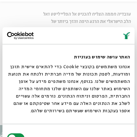
עובדיה חממה הצליח להכניס אל הפלייליסט ואל
הלב הישראלי את הרגע היפה והזך ביותר של
השבוע. יום שישי, השמש שקעה והשבת נכנסת
אל העיר. אנא בכוח גדולת ימינך...קבל רינת עמך.
שבת שלום
האתר עושה שימוש בעוגיות
שיתוף
אנחנו משתמשים בקובצי Cookie כדי להתאים אישית תוכן
ומודעות, לספק תכונות של מדיה חברתית ולנתח את תנועת
Untitled
המשתמשים שלנו. בנוסף, אנחנו משתפים מידע על אופן
סגור
השימוש באתר שלנו עם השותפים שלנו מתחומי המדיה
תגיות:
שיר לשבת 1381
עובדיה חמה
אנא בכח
החברתית, הפרסום וניתוח הנתונים. גורמים אלה עשויים
לשלב את הנתונים האלה עם מידע אחר שסיפקתם או שהם
אספו בעקבות השימוש שעשיתם בשירותים שלהם.
עוד בבית אבי חי
בחירת