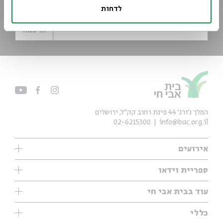
הירשמו לניוזלטר שלנו וקבלו עדכונים ישר למייל
לדחות
*כתובת דוא"ל
הרשמה
המלך ג'ורג' 44 פינת רחוב קק״ל, ירושלים
02-6215300
info@bac.org.il
אירועים
עיון
ספריית וידאו
אנגלית
ילדים
שיעורי בוקר
עוד בבית אבי חי
מוזיקה
מיוחדים
תערוכות
עיון
כללי
נוער
מיוחדים
מיוחדים