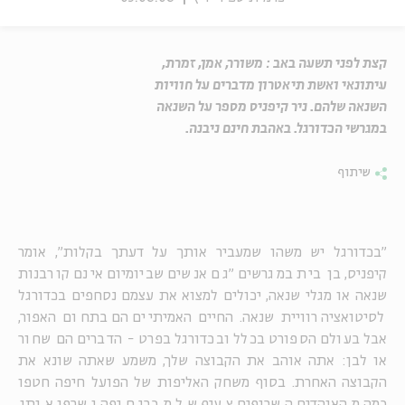
קצת לפני תשעה באב : משורר, אמן, זמרת,
עיתונאי ואשת תיאטרון מדברים על חוויות
השנאה שלהם. ניר קיפניס מספר על השנאה
במגרשי הכדורגל. באהבת חינם ניבנה.
שיתוף
"בכדורגל יש משהו שמעביר אותך על דעתך בקלות", אומר
קיפניס, בן בית במגרשים "גם אנשים שביומיום אינם קורבנות
שנאה או מגלי שנאה, יכולים למצוא את עצמם נסחפים בכדורגל
לסיטואציה רוויית שנאה. החיים האמיתיים הם בתחום האפור,
אבל בעולם הספורט בכלל ובכדורגל בפרט - הדברים הם שחור
או לבן: אתה אוהב את הקבוצה שלך, משמע שאתה שונא את
הקבוצה האחרת. בסוף משחק האליפות של הפועל חיפה חטפו
כמה מהאוהדים השרופים צעיף של מכבי חיפה ושרפו אותו,