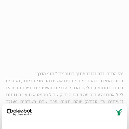
ימי התום. נדב ולובו מתוך התוכנית " סוף הדרך"
בגופי השידור המסחריים עובדים אנשים מוכשרים ביותר, הטובים
ביותר בתחומם, חלקם הגדול ערכיים ומצפוניים. בשיחות שהיו
לי לאחרונה עם כמה מהם היה קשה לפספס את אי הנוחות
(לעיתים עד סלידה) שהם חשים מכך שהם משתפים פעולה
במישרין או בעקיפין עם גל הריאליטי החדש. הם מבינים לחלוטין
עד כמה התוכניות האלה - וגם דחיפתן עד לזרא בקדימונים,
בתוכניות האירוח ועוד – הן ברובן הגדול תוכניות ביבים