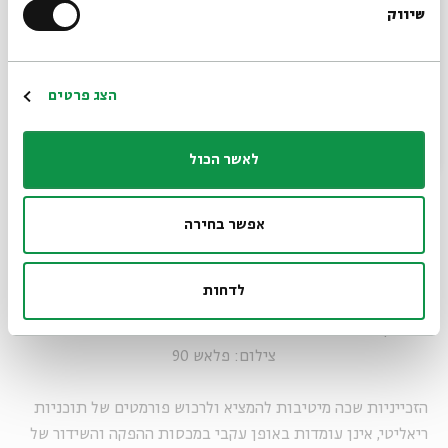
שיווק
*כתובת דוא"ל
הרשמה
הצג פרטים
לאשר הכול
אפשר בחירה
לדחות
"מעניין אם בובליל כבר לכד את הצרצר" חדר עריכה "האח הגדול".
צילום: פלאש 90
הזכייניות שכה מיטיבות להמציא ולרכוש פורמטים של תוכניות
ריאליטי, אינן עומדות באופן עקבי במכסות ההפקה והשידור של