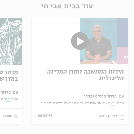
עוד בבית אבי חי
חירות המחשבה וחזון המדינה
מותו ש
הליברלית
במדרש 
עם:
פרופ' אביגדור שנאן
עם:
פרופ' פיני איפרגן
מתוך:
סדר בו
מתוך:
האופציה של שפינוזה: קריאה במאמר תיאולוגי־מדיני
סדר בוקר
וידאו
06.08.26
zoom