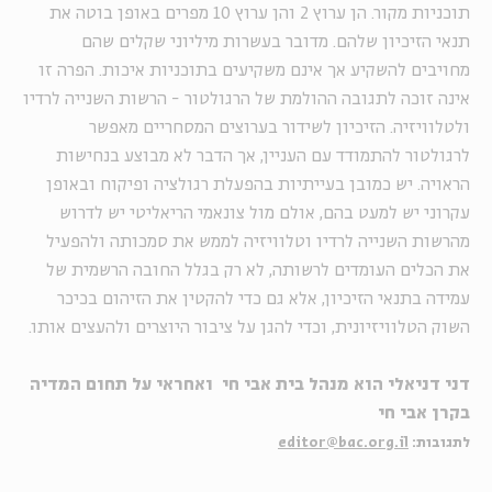
תוכניות מקור. הן ערוץ 2 והן ערוץ 10 מפרים באופן בוטה את
תנאי הזיכיון שלהם. מדובר בעשרות מיליוני שקלים שהם
מחויבים להשקיע אך אינם משקיעים בתוכניות איכות. הפרה זו
אינה זוכה לתגובה ההולמת של הרגולטור - הרשות השנייה לרדיו
ולטלוויזיה. הזיכיון לשידור בערוצים המסחריים מאפשר
לרגולטור להתמודד עם העניין, אך הדבר לא מבוצע בנחישות
הראויה. יש כמובן בעייתיות בהפעלת רגולציה ופיקוח ובאופן
עקרוני יש למעט בהם, אולם מול צונאמי הריאליטי יש לדרוש
מהרשות השנייה לרדיו וטלוויזיה לממש את סמכותה ולהפעיל
את הכלים העומדים לרשותה, לא רק בגלל החובה הרשמית של
עמידה בתנאי הזיכיון, אלא גם כדי להקטין את הזיהום בכיכר
השוק הטלוויזיונית, וכדי להגן על ציבור היוצרים ולהעצים אותו.
דני דניאלי הוא מנהל בית אבי חי ואחראי על תחום המדיה
בקרן אבי חי
לתגובות:
editor@bac.org.il