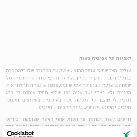
יאפיות תל אביבית בשוק
עולים. מצד שמאל עומד ההוא שצועק על הסחורה שלו "למה ככה
בזול?" ותמיד גורם לי לחייך. הוא וריח הפיתות הטריות. ריח של
שמחה פשוטה. נכנסת לאתי שמתעצבנת שכבר התחלתי את
הקניות ולא באתי ישר אליה כמו שהיא תמיד אומרת לי. היא
תזכיר לי שהבן של גיסתה מנגן באורגנית באירועים ואנחנו
חייבים להיפגש ולהופיע ביחד. חייבים – חייבים.
חוזרים לשוק הפתוח, עד הסוף, אחרי האשה שצועקת "בורקס
חם! בורקס חם! רק עשרים וארבעה שקלים!" בקול כל כך חזק
ובמשך כל כך הרבה שעות, עד שהיא גורמת לי לקנאה עזה. מה לא