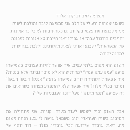
ממציאה סיבות. קרני אלדד
כשאני שפופה ורע לי על הלב אני ממציאה סיבה והולכת לשוק.
אני משכנעת את עצמי בקלות, גם כשהסיבות לא כל כך אמינות.
"חייבים בורגול עבה" או אפילו "אני חייבת 80 אגורות למכונה
של המשקאות" ישכנעו אותי לצאת מהטרנינג וללכת בנחישות
למחנה יהודה.
השוק הוא מקום בלתי עציב. איך אפשר להיות עצובים כשמישהו
צועק "עמק עמק עמק" למרות שהוא לא מוכר גבינה אלא בננות?
איך אפשר להסתיר חיוך כשמישהו צועק "אננס! דבש! דבש!"
ומוכר בכלל מלון? איך אפשר שלא להתפקע מצחוק כשרואים את
זה שצועק "תמר מתוק!" מעל דוכן העגבניות שלו?
אבל השוק יכול לשמש לעוד מטרה: קניות. אני מתחילה את
הסיבוב בשוק העיראקי. יניב משמאל עושה לי 12% הנחה משום
מה, וזאת עובדה שידועה לכל עובדיו. מולו – דוד יוסף של