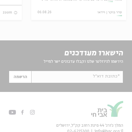
סדר בוקר
וידאו
06.08.26
zoom
הישארו מעודכנים
הירשמו לניוזלטר שלנו וקבלו עדכונים ישר למייל
*כתובת דוא"ל
הרשמה
המלך ג'ורג' 44 פינת רחוב קק״ל, ירושלים
02-6215300
info@bac.org.il