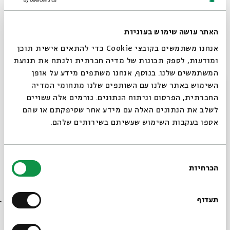
הייתי נותנת כדי לקבל חצי מהדציבלים של המוכרת היחידה
בשוק שמדברת עברית תיקנית ומורתית. שמאלה, לאגריפס,
לרוגלך ממרציפן. קוקוס בשבילי, שוקולד לבעל - בשביל השלום
האתר עושה שימוש בעוגיות
בית.
אנחנו משתמשים בקובצי Cookie כדי להתאים אישית תוכן
ומודעות, לספק תכונות של מדיה חברתית ולנתח את תנועת
המשתמשים שלנו. בנוסף, אנחנו משתפים מידע על אופן
סגור
השימוש באתר שלנו עם השותפים שלנו מתחומי המדיה
החברתית, הפרסום וניתוח הנתונים. גורמים אלה עשויים
לשלב את הנתונים האלה עם מידע אחר שסיפקתם או שהם
אספו בעקבות השימוש שעשיתם בשירותים שלהם.
בחירת
הכרחיות
הסכמה
רוצים לדעת מה קורה
בבית אבי חי לפני כולם?
תעדוף