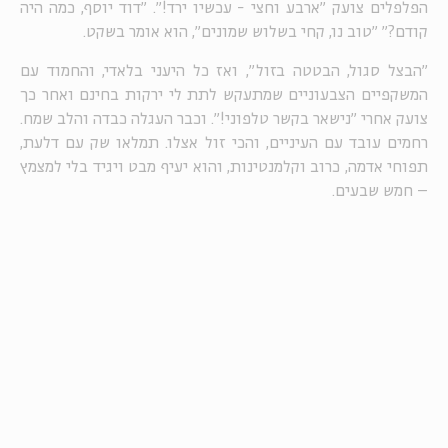
הפלפלים צועק "ארבע וחצי - עכשיו ירד!". "דוד יוסף, כמה היה
קודם?" "טוב נו, קחי בשלוש שמונים", הוא אומר בשקט.
"הבצל סגול, הבטטה בזול", ואז כל היעני בלאדי, והחמוד עם
המשקפיים הצבעוניים שמתעקש לתת לי ירקות בחינם ואחר כך
צועק אחרי "נישאר בקשר טלפוני!". וכבר העגלה כבדה והלב שמח.
רחמים עובד עם העיניים, והכי זול אצלו. תמלאו שק עם דלעת,
תפוחי אדמה, כרוב וקלמנטינות, והוא יעיף מבט ויגיד בלי למצמץ
– חמש שבעים.