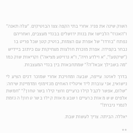
השוק שינה את פניו. אחרי בתי הקפה צצו הבוטיקים. "עלה תאנה"
ו"האגוז" הלבישו את בנות ירושלים בבגדי מעצבים, ואחריהם
נפתח "בורדו" של אפרת עם הצמות, בוטיק קטן שכל פריט בו
נבחר בקפידה. אפרת מוכרת חולצות מצחיקות עם כיתוב ביידיש
("שיקסע!", "א וילדע חיה", ו"א גרויסע מציאה") וקריאות שוק כמו
"מה בשבילך אבאל'ה?" שמתחבאות בין בגדי המעצבות.
בדרך לאוטו. עייפה, שבעה ומחויכת אחרי שמוכר דגים הציע לי
נישואין, אני עוברת ליד איטליז האחים מגזימוף ומדמיינת שיחה:
"שלום, אפשר לקבל קילו כרעיים וחצי קילו בשר טחון?" "חמשת
אלפים שש מאות כרעיים ושבע מאות קילו בשר טחון! הגזמת
לגמרי גיברת!"
יאללה. הביתה. צריך לעשות שבת.
**