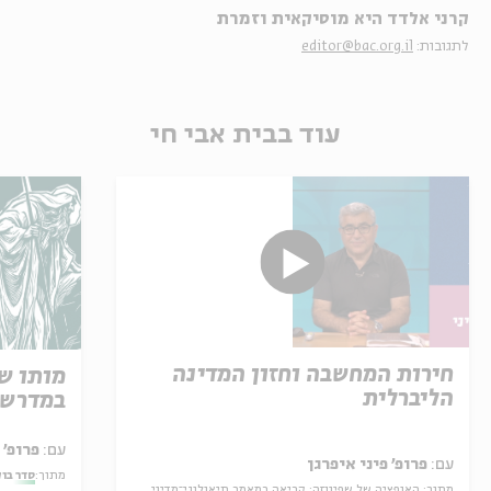
קרני אלדד היא מוסיקאית וזמרת
לתגובות:
editor@bac.org.il
עוד בבית אבי חי
חירות המחשבה וחזון המדינה
מותו ש
הליברלית
במדרש 
עם:
פרופ' אביגדור שנאן
עם:
פרופ' פיני איפרגן
מתוך:
סדר בו
מתוך:
האופציה של שפינוזה: קריאה במאמר תיאולוגי־מדיני