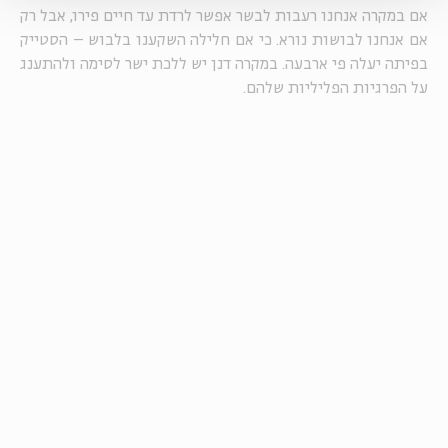
אם במקרה אנחנו רעבות לבשר אפשר לרדת עד חיים פירו, אבל רק
אם אנחנו לבושות נורא. כי אם חלילה השקענו בלבוש – הסטייק
בפיתה יעלה פי ארבעה. במקרה דנן יש ללכת ישר לסימה ולהתענג
על הפרגיות הפליליות שלהם.