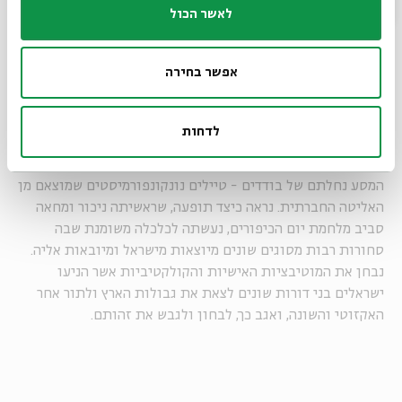
לאשר הכול
מה הקשר בין תרמילאות לפוליטיקה?
אפשר בחירה
בשלב הבא נעמוד על ערש התרמילאות הישראלית כתופעה
חברתית, שקיבלה את צורתה המוכרת בשנות ה-60 ובראשית
לדחות
שנות ה-70 של המאה הקודמת. בשנים אלה נוצרה התרמילאות
המודרנית כפי שאנו מכירים אותה כיום. באותה תקופה היה
המסע נחלתם של בודדים - טיילים נונקונפורמיסטים שמוצאם מן
האליטה החברתית. נראה כיצד תופעה, שראשיתה ניכור ומחאה
סביב מלחמת יום הכיפורים, נעשתה לכלכלה משומנת שבה
סחורות רבות מסוגים שונים מיוצאות מישראל ומיובאות אליה.
נבחן את המוטיבציות האישיות והקולקטיביות אשר הניעו
ישראלים בני דורות שונים לצאת את גבולות הארץ ולתור אחר
האקזוטי והשונה, ואגב כך, לבחון ולגבש את זהותם.