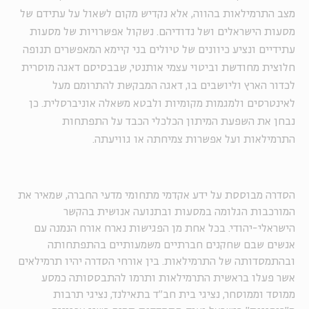
מצב התרמילאות בהווה, אלא נקדיש מקום לשאול על עתידם של
מסעות הישראלים ושל נדודיהם. נשקול אפשרויות של מסעות
עתידיים ונציע כיוונים של טיולים בני קיימא המאפשרים תנופה
חלוצית מחודשת וביטוי עצמי אותנטי, שבבסיסם דאגה מוסרית
לכדור הארץ וליושבים בו, דאגה המבקשת להתרומם מעל
לאינטרסים ולמגמות מקומיות ולבטא משאלה אוניברסלית. כן
נבחן את השפעת המיתון הכלכלי הכבד על התפתחות
התרמילאות ועל אפשרות צמיחתה או גוויעתה.
הסדרה מבוססת על ידע אקדמי מתחומי מדעי החברה, שמאיר את
המורכבות הגלומה במסעות ובתנועה אנושית בהקשר
הישראלי-יהודי. בכל אחת מן הפגישות נארח אורח הנמנה עם
אנשים שבם שחקנים חברתיים משמעותיים בהתפתחותה
ובהתמסדותה של התרמילאות. בין אורחי הסדרה יהיו תרמילאים
אשר פעלו בראשית התרמילאות ותרמו להתבססותה כמסע
ממוסד וממוסחר, נציגי בית חב"ד בתאילנד, נציגי תרבות