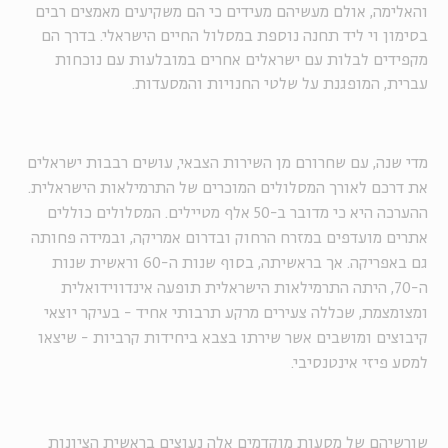
והאלימה, אולם מעשיהם מעידים כי הם משקיעים מאמצים רבים
בסימון וי ליד תחנה נוספת במסלול החיים הישראלי. בדרך הם
מקפידים לבלות עם ישראלים אחרים במובלעות עם נוכחות
עברית, המופגנת על שלטי החנויות והמסעדות.
מדי שנה, עם שחרורם מן השירות הצבאי, עושים רבבות ישראלים
את דרכם לאורך המסלולים המוכרים של התרמילאות הישראלית.
ההערכה היא כי מדובר ב-50 אלף מטיילים. המסלולים כוללים
אתרים מועדפים במזרח הרחוק ובדרום אמריקה, ובמידה פחותה
גם באפריקה. אך בראשיתה, בסוף שנות ה-60 וראשית שנות
ה-70, היתה התרמילאות הישראלית תופעה אינדווידואלית
ומצומצמת, שכללה צעירים מרקע תרבותי אחיד - בעיקר יוצאי
קיבוצים ומושבים אשר שירתו בצבא ביחידות קרביות - שיצאו
למסע פיזי אינטנסיבי.
שורשיהם של מסעות מוקדמים אלה נעוצים בראשית הציונות