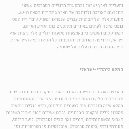
והעלייה לארץ ישראל ובמסעות הרגליים המפרכים שעשו
החלוצים לאורכה ולרוחבה של הארץ בתחילת המאה ה-20.
מסעות אלה, של קבוצות צברים שנקראו "משוטטים", היו טקס
גופני מלכד, לעתים באתרים מסוכנים כמו הסלע האדום.
המשוטטים האמינו כי באמצעות מסעות רגליים אלה נקנית ארץ
ישראל, והידיעה המרחבית והגופנית של הגיאוגרפיה הישראלית
היא המקנה קרבה ובעלות על שטחיה.
המסע היהודי-ישראלי
במרוצת העשורים נעשתה התרמילאות לטקס חברתי מגוון שבו
משתתפים חלקים משמעותיים מהנוער הישראלי. ההשתתפות
במסע אינה מוגבלת עוד לצעירים חילונים, והיא כוללת נוסעים
ממגוון גילים ורקעים חברתיים, ובהם צעירים לפני ואחרי השירות
הצבאי ומשפחותיהם (הורים ואף סבים וסבתות), נוער חילוני,
מסורתי ודתי (כיפות סרוגות), אוכלוסיות מן הפריפריות ומן