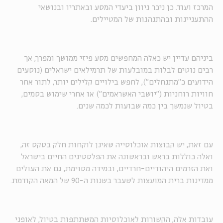
המרכז ועוד. כן ניכר גיוון ביעדי המסע ובאתריו ובנושאי
ההתעניינות ובהתנהגות של המטיילים.
ביניהם עדיין יש כאלה המחפשים מסע פיזי ממושך ומפרך, אך
רבים נוטים לבלות במובלעות של תרמילאים ישראלים (נוסעים
הידועים כ"מתנחלים"), לחפש בילויים קלילים יותר, לתור אחר
חוויות רוחניות ("יושבי האשראמים") או אחרי שימוש בסמים,
בטיול שנמשך בין כמה שבועות לכמה שנים.
עם זאת, יש קבוצות אוכלוסייה שאינן לוקחות חלק בטקס זה,
ואלה כוללות בראש ובראשונה את הפלסטינים החיים בישראל
ואת הזרמים היהודיים-חרדיים, ובמידה מסוימת, גם את העולים
ממדינות ברית המועצות לשעבר בשנות ה-90 של המאה הקודמת.
עובדות אלה, הקשורות לאוכלוסיות המשתתפות בטיול, לאופני