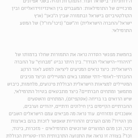
ה"רוחניות" בישראל ועוד. התמקדות תהיה בשני אפיונים
מרכזיים של התרמילאות: המעברים בין האינדיווידואליזם ובין
הקולקטיביזם בישראל ובתמורה שבין ה"כאן" (ארץ
ישראל/החברה הישראלית) וה"שם" (ניכר/חו"ל) של המסע
התרמילאי.
בחמשת מפגשי הסדרה נראה את התמורות שחלו בדמותו של
"היהודי-הישראלי הנודד". בין היתר נביט "מבחוץ" על החברה
הישראלית: כיצד נראים המניעים ליציאה למסע לאור הרקע
החברתי-לאומי-דתי שממנו באים המטיילים וכיצד מגיבים
המטיילים למציאות הישראלית הכוללת פיגועים, מלחמות, כיבוש
מתמשך ומתחים חברתיים? כיצד מתבטאים בטיול התרמילאי,
שיש הרואים בו בריחה (אסקפיזם), המתחים והשסעים
החברתיים הקיימים בין חילונים ודתיים, יהודים וערבים,
אשכנזים ומזרחים. עוד נראה מה מביאים עמם הישראלים השבים
מן הטיול? מהם הערכים והחוויות שאפשר לזכות בהם בארצות
ניכר, וכן מהם המוצרים שרוכשים התרמילאים - מזכרות, ביגוד,
וכו'? בצורה זו נראה את התנועה התרבותית הדו-סטרית הכוללת