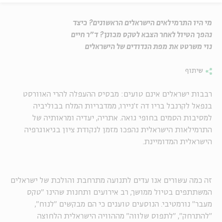
מי היו התרמילאים הישראלים הראשונים? כיצד
נהפך הטיול לאחר הצבא לטקס מכונן? ד"ר חיים
נוי משרטט את מפת הנדודים של הישראלים
שיתוף
רבבות ישראלים אינם טועים: מבסיס ההעפלה להרי האוורסט
בנפאל לקרנבל בריו דה ז'ניירו, ממדבריות המלח בבוליביה
למסיבות הסמים בחופי גואה. אתריה, יעדיה ומראותיה של
התרמילאות הישראלית נהפכו מזמן לנקודת ציון בגיאוגרפיה
הישראלית המדומיינת.
זה כמה עשורים אנו עדים לתנועה מתרחבת והולכת של ישראלים
המשתתפים בטיול ממושך, רב אירועים ותחנות שהינו "טקס
מעבר" נורמטיבי. הנוסעים טוענים כי הם מבקשים "לנוח",
"להתרחק", "לתפוס שלווה" מההוויה הישראלית הלחוצה