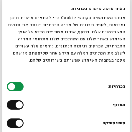
האתר עושה שימוש בעוגיות
אנחנו משתמשים בקובצי Cookie כדי להתאים אישית תוכן
חמישי
ומודעות, לספק תכונות של מדיה חברתית ולנתח את תנועת
המשתמשים שלנו. בנוסף, אנחנו משתפים מידע על אופן
נאראטיב אתם קוראים לזה. סיפר. כאילו בהורדת הו' יש איזו
סגור
השימוש באתר שלנו עם השותפים שלנו מתחומי המדיה
סגולה שהופכת את הצ'יזבאט הסובייקטיבי לגרסה לגיטימית של
החברתית, הפרסום וניתוח הנתונים. גורמים אלה עשויים
המציאות. רשומון אינסופי שבו לכל אחד יש קול שווה ערך במרוץ
לשלב את הנתונים האלה עם מידע אחר שסיפקתם או שהם
אל הנצח.
אספו בעקבות השימוש שעשיתם בשירותים שלהם.
כך ממומן המחקר האקדמי על ידי תורמים בעלי עניין. המוזיאון
על ידי עמותה אידיאולוגית. מחלקת החדשות על ידי מחלקת
בחירת
המודעות. נפוליאון טעה. ההיסטוריה איננה "אגדה שהכל הסכימו
הכרחיות
הסכמה
רוצים לדעת מה קורה
עליה". היא אגדה שיש לה תקציב.
בבית אבי חי לפני כולם?
תעדוף
הרשמו לניוזלטר שלנו
סטטיסטיקה