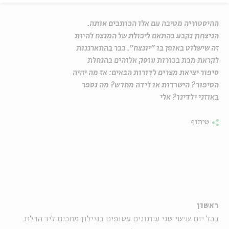
ההיסטוריה מטיבה עם אלו הכותבים אותה.
הניצחון נקבע בהתאם ליכולת של המנצח להיות
זה שישלוט באופן בו "יונצח". כבר בהתארגנות
לקראת מכת בכורות עוסק אלוהים בהנחלת
סיפור יציאת מצרים לדורות הבאים: אז מה יהיה
הסיפור? הישרדות או לידה מחדש? מה נספר
באוזני ילדינו? אלי
שיתוף
ראשון
בכל יום שישי שני עיתונים עטופים בניילון מחכים ליד הדלת.