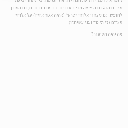
נספר את המצוקה? את הגדולה? את הנקמה? כי סיפור יציאת
מצרים הוא גם היציאה מבית עבדים, גם מכת בכורות, גם המנון
לחופש, גם ניצחון אלוהי ישראל (אהיה אשר אהיה) על אלוהי
מצרים (לי היאור ואני עשיתיו).
מה יהיה הסיפור?