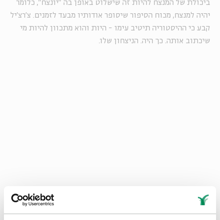
ביכולת של המנצח להיות זה שישלוט באופן בה "יונצח", כלומר
יהיה למנצח, מכוח הסיפור שיסופר אודותיו מבעד לזמנים. צ'רצ'יל
קבע כי ההיסטוריה תיטיב עימו - היות והוא מתכוון להיות מי
שיכתוב אותה. כך היה. הניצחון שלו.