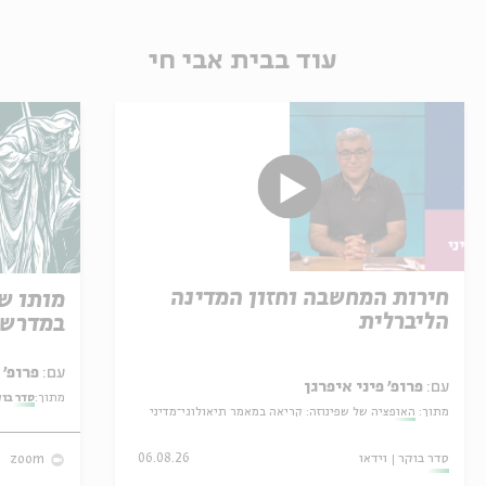
עוד בבית אבי חי
חירות המחשבה וחזון המדינה
מותו ש
הליברלית
במדרש 
עם:
פרופ' אביגדור שנאן
עם:
פרופ' פיני איפרגן
מתוך:
סדר בו
מתוך:
האופציה של שפינוזה: קריאה במאמר תיאולוגי־מדיני
סדר בוקר
וידאו
06.08.26
zoom