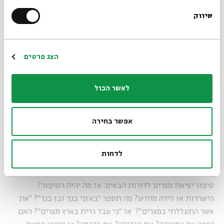
שיווק
*כתובת דוא"ל
הרשמה
הצג פרטים
לאשר הכול
אפשר בחירה
לדחות
שישי
כבר בהתארגנות לקראת מכת בכורות עוסק אלוהים בהנחלת
סיפור יציאת מצרים לדורות הבאים. אז מה יהיה הסיפור?
הישרדות או לידה מחדש? מה תספר "באזני בנך ובן בנך"? "את
אשר התעללתי במצרים"? או "כי עבד היית בארץ מצרים"? האם