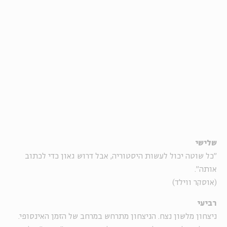
שלישי
"כל שוטה יכול לעשות היסטוריה, אבל דרוש גאון כדי לכתוב
אותה".
(אוסקר ווילד)
רביעי
ניצחון מלשון נצח. הניצחון מתרחש במרחב של הזמן האינסופי.