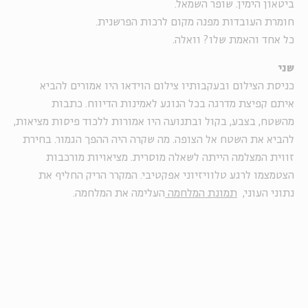
ביטאון הימין. שופר השמאל.
חומרת העובדות מפנה מקום לרכות הפרשנית.
כל אחד והאמת שלו? וואלה.
שני
כניסת הצילום ובעקבותיו צילום הוידאו היו אמורים להביא
איתם קפיצת מדרגה בכל הנוגע לאמינות הדיווח. כתבות
מהשטח, בצבע, בקול ובתנועה היו אמורות ללכוד פיסות מציאות,
להביא את השטח אל הצופה. מה שקרה היה ההפך הגמור. בחירת
זווית המצלמה הייתה לשאלה מוסרית. מציאויות מורכבות
הצטמצמו לרגע טלוויזיוני אפקטיבי. המקרר הריק החליף את
נתוני העוני,
תמונת המלחמה
העלימה את המלחמה.