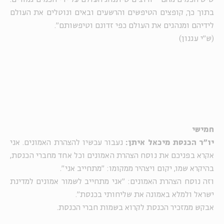
בתוך כך, קופצים הטיפשים והרשעים ובאים ונוטלים את העולם
לידיהם ומנהגים את העולם כפי זדונם וטיפשותם".
(ש"י עגנון)
חמישי
יו"ר הכנסת מיכאל איתן:
נעבור עכשיו להצהרת האמונים. אני
אקרא בפניכם את נוסח הצהרת האמונים וכל אחד מחברי הכנסת,
בהיקרא שמו, יקום ויצהיר ממקומו: "מתחייב אני".
וזה נוסח הצהרת האמונים: "אני מתחייב לשמור אמונים למדינת
ישראל ולמלא באמונה את שליחותי בכנסת".
אבקש ממזכיר הכנסת לקרוא בשמות חברי הכנסת.