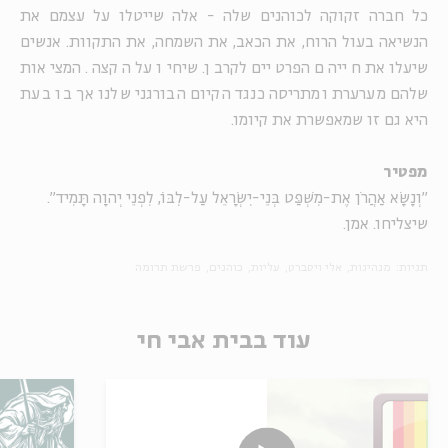
כל חברה זקוקה לכוהנים שלה - אלה שייטלו על עצמם את
הנשיאה בעול הרוח, את הכאב, את השמחה, את התקוות. אנשים
שיעלו את חייהם הפרטיים לקרבן. שיחיו על הקצה. המציאות
שלהם מערערת ומתריסה כנגד הקיום הבורגני שלנו אך בו בעת
היא גם זו שמאפשרת את קיומו.
מפטיר
"וְנָשָׂא אַהֲרֹן אֶת-מִשְׁפַּט בְּנֵי-יִשְׂרָאֵל עַל-לִבּוֹ, לִפְנֵי יְהוָה תָּמִיד".
שיצליחו. אמן.
תגיות:
מנהיגות
אלי ויסברט
עליות
כוהנים
פרשת תרומה
עוד בבית אבי חי