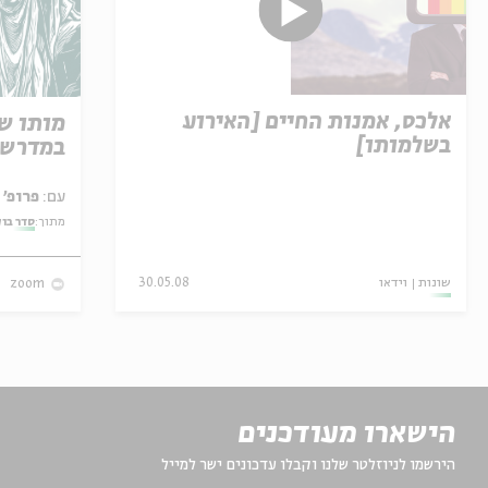
אלכס, אמנות החיים [האירוע
מותו ש
בשלמותו]
במדרש 
עם:
פרופ' אביגדור שנאן
מתוך:
סדר בו
שונות
וידאו
30.05.08
zoom
הישארו מעודכנים
הירשמו לניוזלטר שלנו וקבלו עדכונים ישר למייל