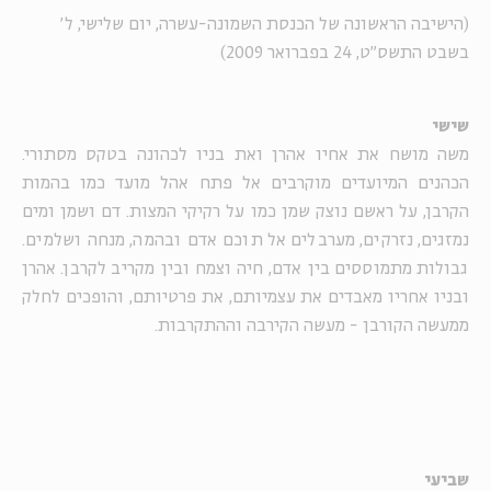
(הישיבה הראשונה של הכנסת השמונה-עשרה, יום שלישי, ל'
בשבט התשס"ט, 24 בפברואר 2009)
שישי
משה מושח את אחיו אהרן ואת בניו לכהונה בטקס מסתורי.
הכהנים המיועדים מוקרבים אל פתח אהל מועד כמו בהמות
הקרבן, על ראשם נוצק שמן כמו על רקיקי המצות. דם ושמן ומים
נמזגים, נזרקים, מערבלים אל תוכם אדם ובהמה, מנחה ושלמים.
גבולות מתמוססים בין אדם, חיה וצמח ובין מקריב לקרבן. אהרן
ובניו אחריו מאבדים את עצמיותם, את פרטיותם, והופכים לחלק
ממעשה הקורבן - מעשה הקירבה וההתקרבות.
שביעי