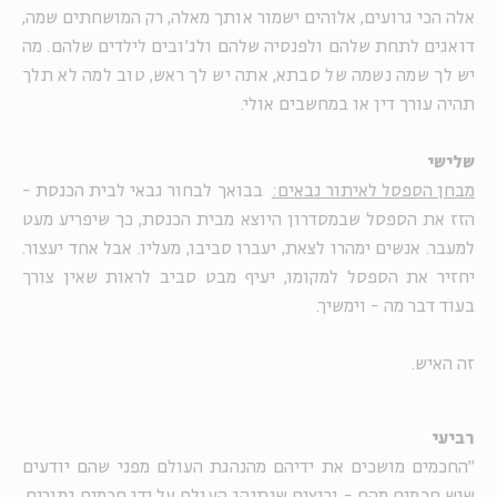
אלה הכי גרועים, אלוהים ישמור אותך מאלה, רק המושחתים שמה,
דואגים לתחת שלהם ולפנסיה שלהם ולג'ובים לילדים שלהם. מה
יש לך שמה נשמה של סבתא, אתה יש לך ראש, טוב למה לא תלך
תהיה עורך דין או במחשבים אולי.
שלישי
מבחן הספסל לאיתור גבאים:
בבואך לבחור גבאי לבית הכנסת -
הזז את הספסל שבמסדרון היוצא מבית הכנסת, כך שיפריע מעט
למעבר. אנשים ימהרו לצאת, יעברו סביבו, מעליו. אבל אחד יעצור.
יחזיר את הספסל למקומו, יעיף מבט סביב לראות שאין צורך
בעוד דבר מה - וימשיך.
זה האיש.
רביעי
"החכמים מושכים את ידיהם מהנהגת העולם מפני שהם יודעים
שיש חכמים מהם - ורוצים שיתנהג העולם על ידי חכמים גמורים.