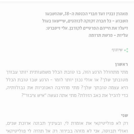
מאהרן ובניו ועד חברי הכנסת ה-18, שהושבעו
השבוע - כל חברה זקוקה לכוהנים, שיישאו בעול
ויעלו את חייהם הפרטיים לקורבן. אלי ויסברט:
עליות - פרשת תרומה
שיתוף
ראשון
מתי מתחולל הרגע הזה, בו טובת הכלל משמעותית יותר עבורך
מטובתך שלך? או אולי נכון יותר לומר - הרגע שבו טובת הכלל
היא עצמה טובתך שלך? מתי מרחיבה האנוכיות את גבולותיה,
כדי להכיל את כאב הזולת? מתי אתה נעשה "איש ציבור"?
שני
רק לא פוליטיקאי את אומרת לי, ובעיניך תבונה ארוכת שנים,
ואולי תבוסה, אני לא מזהה בבירור. רק אל תהיה לי פוליטיקאי