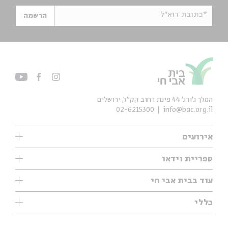
*כתובת דוא"ל
הרשמה
המלך ג'ורג' 44 פינת רחוב קק״ל, ירושלים
02-6215300
info@bac.org.il
אירועים
עיון
ספריית וידאו
אנגלית
ילדים
שיעורי בוקר
עוד בבית אבי חי
מוזיקה
מיוחדים
תערוכות
עיון
כללי
נוער
מיוחדים
מיוחדים
צרו קשר
ספרות ושירה
פודקאסטים מומלצים
ספרות ושירה