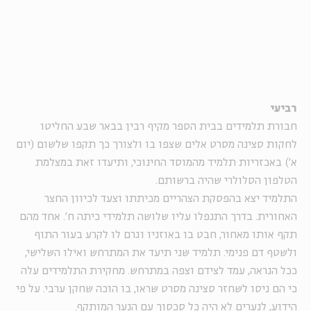
רביעי
חבורת תלמידים בבית הספר מקיף רבין בבאר שבע החליטו
לחקות סצינה מסרט אלים שצפו בו ולצורך כך תקפו שלשום (יום
א') באכזריות תלמיד מהמוסד החינוכי, ותיעדו זאת במצלמת
הטלפון הסלולרי שהיה ברשותם.
התלמיד יצא בהפסקת הצהריים מכיתתו וצעד לכיוון החצר
האחורית. בדרך התנפלו עליו שלושה תלמידי כיתה ח'. אחד מהם
תקף אותו מאחור, חבט בו באוזניו וגרם לו לקרע בעור התוף
ולשטף דם פנימי. תלמיד שני תיעד את המתרחש ואילו השלישי,
ככל הנראה, עמד לצידם וצפה במתרחש. מחקירת התלמידים עלה
כי הם ניסו לשחזר סצינה מסרט שראו, בו הוכה שחקן ערבי. על פי
הידוע, לנערים לא היה כל סכסוך עם הנער המותקף.