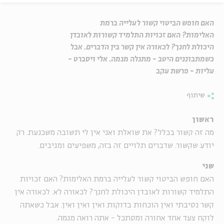
האם חופש הביטוי קשור לעלייה ברמת
האלימות? האם זכויות התלמיד קשורות לאובדן
היכולת לחנך? לכאורה אין קשר בין הדברים. אבל
כשמתבוננים היטב - מתגלה מגמה. אלי ויסברט -
עליות - פרשת עקב
שיתוף
ראשון
מה זה קשור בכלל? את שואלת ואני אין לי תשובה משכנעת. רק
יודע שקשור. שדברים תלויים זה בזה, משפיעים ומגיבים.
שני
האם חופש הביטוי קשור לעלייה ברמת האלימות? האם זכויות
התלמיד קשורות לאובדן היכולת לחנך? לכאורה לא. לכאורה אין
קשר נסיבתי ואין הוכחות בדוקות ואין ואין ואין. אבל כשאתה
לוקח צעד אחד אחורה ומסתכל - אתה רואה מגמה.