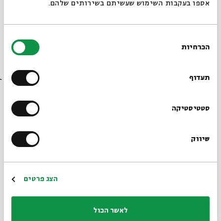
היהדות. "אדני אחד", אומר משה ומכריז מלחמה על התרבות
אספו בעקבות השימוש שעשיתם בשירותים שלהם.
האלילית המקומית. כי הכל קשור - המוסר, הברכה, השגשוג,
האמונה. הכל משפיע על הכל.
בחירת
הכרחיות
הסכמה
רוצים לדעת מה קורה
בבית אבי חי לפני כולם?
תעדוף
הרשמו לניוזלטר שלנו
סטטיסטיקה
שיווק
*כתובת דוא"ל
הרשמה
הצג פרטים
לאשר הכול