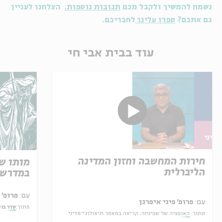
נשמח להמשיך ולקבל מכם
תגובות נוספות.
הצלחנו לעניין
גם אתכם?
ספרו עלינו
לחבריכם.
עוד בבית אבי חי
חירות המחשבה וחזון המדינה
מותו ש
הליברלית
במדרש 
עם:
פרופ' אביגדור שנאן
עם:
פרופ' פיני איפרגן
מתוך:
סדר בו
מתוך:
האופציה של שפינוזה: קריאה במאמר תיאולוגי־מדיני