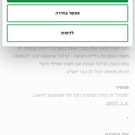
שביעי
אפשר בחירה
שנאה עמוקה
, ונוער אבוד,
ומשבר זוגיות
, ושלטון נבוך, ורק
השבוע חלף ט' באב שבו הזכרון ההיסטורי קובע ש"
שנאת חינם
"
החריבה את בית המקדש ולא הליגיון העשירי הרומאי - וכאילו
לדחות
שום דבר לא קשור, אבל משהו בבטן אומר שהכל קשור להכל.
ובאיזשהו מקום אתה מבין שכמו במערכת חיסון ענקית, לא
משנה בעצם מה בדיוק תעשה - ובלבד שתעשה טוב. לא משנה
במה נגעת, ובלבד שנתת שם משהו אמיתי וראוי.
תן מה שאתה יכול. זה כבר ישפיע.
מפטיר
"מקרה" זה תמיד הפתרון הקל למי שמתעצל לחשוב.
א. ב. יהושע
*
אלי ויסברט