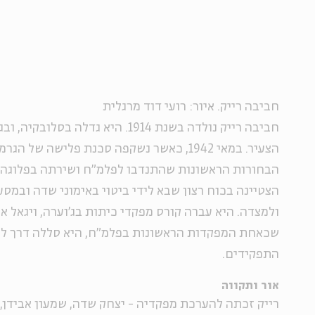
חביבה רייק. איור: רועי דוד מרגלית
חביבה רייק נולדה בשנת 1914. היא גדלה
הצעיר. במאי 1942, כאשר נשקפה סכנת פלישה של
הצטיינה בכוח רצון שבא לידי ביטוי באימוני שדה ובמס
ולמצדה. היא עברה קורס מפקדי כיתות בג'וערה, ויגאל א
שכאחת המפקדות הראשונות בפלמ"ח, היא סללה דרך לש
התפקידים.
אור ותקווה
רייק זכתה להערכת מפקדיה - יצחק שדה, שמעון אבידן, ב