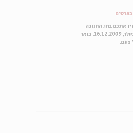
בפרסים
ין אתכם בחג החנוכה
לשעשועון לכל המשפחה שיתקיים ביום רביעי, כ"ט בכסלו, 16.12.2009. בואו
 פעם.