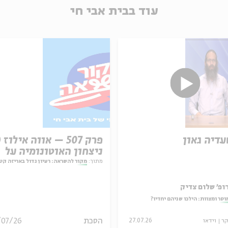
עוד בבית אבי חי
עדיה גאון
ניצחון האוטונומיה על
המחויבות
מתוך:
מקור להשראה: רעיון גדול באריזה קט
ופ' שלום צדיק
וסר ומצוות: הילכו שניהם יחדיו?
הסכת
/07/26
קר
וידאו
27.07.26