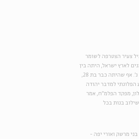
 בסלובקיה, ובגיל צעיר הצטרפה לשומר
 הגרמנים לארץ ישראל, היתה בין
הבחורות הראשונות שהתנדבו לפלמ"ח ושירתה בפלוגה ג'. אף שהיתה כבר בת 28,
ע הפלוגתי למדבר יהודה
לון, מפקד הפלמ"ח, אמר
ילוב בנות בכל
ני מרשק ואורי יפה -