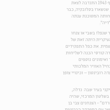
שהמליצו עליה לצניחה מעבר לקווי האויב באירופה. בסוף 1943 התנדבה לצאת
 שנשארו בסלובקיה, כבר
יחותה המסוכנת ענתה
דיה".
 שנפלו בשבי או צנחו
העיקרית היתה זאת של
עצמית. את כפל התפקידים
רה קורסי הכנה לשליחות
ואימונים נוספים
חיל האוויר המלכותי
ה רובינסון – וכינויי צופן
בצר מעופף" אמריקני בעיר שבה גדלה,
בשלטון המרכזי, שהיה
דם" - הצנחנים צבי בן
קשר עם המפקדה הבריטית,