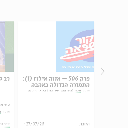
זון
פרק 506 – אווה אילוז (1):
רב ס
התמורה הגדולה באהבה
מתוך:
מקור להשראה: רעיון גדול באריזה קטנה
עם:
פר
אמר תיאולוגי־מדיני
מתוך:
מ
הסכת
27/07/26
06.08.26
סדר בו