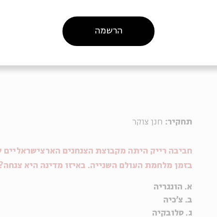
בבית הקברות הצבאי בהר הרצל (מתוך
אתר הצנחנים
).
על שמה של חביבה רייק נקראו
אוניית מעפילים
הרשמה
להבות חביבה והמוסד החינוכי גבעת חביבה.
תחקיר:
חנן צוקר
חביבה רייק היתה מקבוצת הצנחנים הארצישראליים ש
בזמן מלחמת העולם השנייה. באיזו מדינה היא צנחה?
א. הונגריה
ב. צ'כיה
ג. סלובקיה