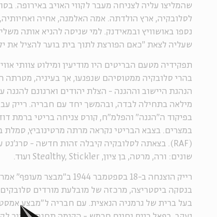
לסלובקיה, ארץ הולדתה. אמה האלמנה, אחיה ואחיותיה,
נספו באושוויץ ובמאידנק. למי שניסה להניא אותה משל
שעליה לצאת "כאם הפורצת לתוך בית בוער להציל את יל
תפקידיה מטעם הבריטים היו מודיעין ומילוט צוותי אוויר
בהרי סלובקיה ממטוסיהם שנפגעו, אך בעיניה, מטרתה 
הנהגת היישוב וההגנה - הצלת יהודים וארגונם להגנה 
מילאה בתחילה לבדה, ובהמשך יחד עם חבריה. רייק עב
בפיקוד ה"הגנה" והפלמ"ח, קורס צניחה בריטי ברמת דוד 
במצרים. בצבא הבריטי נקראה מרתה מרטינוביץ, סמלת ב
(RAF). בצאתה לסלובקיה קיבלה זהות חדשה - סרג'נט עד
שונים: ורה, מרטה, בן ציון, Stealthy, Stickler ועוד.
רייק הוצנחה ב-18 בספטמבר 1944 ב"מ
בנסקה ביסטריצה, מרכזה של מובלעת מורדים סלובקים 
בעל ברית של גרמניה הנאצית. עם חבריה ל"מבצע אמסטר
יעקב, רפאל רייס וחיים חרמש - הקימה תחנת שידור ל