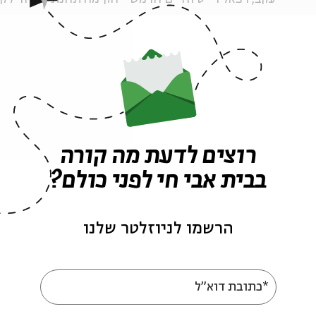
ארגנה את היהדות המקומית, קיימה קשר עם חברי תנועו
ביחידות פרטיזניות, ומילטה צוותי אוויר של בעלות הבר
השליחות כתבה: "העבודה רבה וחבל שלא יכולנו להגיע 
קצת אור ותקווה בחייהם האפורים. כל יום שאנו בחיים ה
חיה כעת רק במחשבה אחת - להציל עד כמה שאפשר".
מפראג לירושלים
ב-26 באוקטובר, עם השתלטות הגרמנים על המרד, הקי
רוצים לדעת מה קורה
ובו ריכזו כמה עשרות לוחמים יהודים צעירים ואת ראש
בבית אבי חי לפני כולם?
על המחנה נשבתה רייק עם שניים מחבריה הצנחנים, אך 
אותם ביחס של שבויי מלחמה - הגסטפו המקומי גילה שרי
להורג ב-20 בנובמבר 1944 עם קבוצה גדולה
הרשמו לניוזלטר שלנו
אחים בקרמניצ'קה.
בסוף המלחמה הוצאו הגופות מקבר האחים, זוהו על פי די
*כתובת דוא"ל
בחלקה צבאית בריטית בפראג. ב-2
היישוב, שנפלו בעת מילוי תפקידם בשליחות היישוב ב