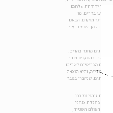
ת נוער יהודיות שלחמו
ית שתעו בהרים. מן
קצת יותר מוקדם. הבאנו
וא מתנה מן השמים. אני
מו הצנחנים מחנה בהרים,
י הקהילה. בהתקפת פתע
המדים הבריטיים לא זיכו
יק יהודייה, והיא הוצאה
 של יהודים ופרטיזנים, שנקברו בקבר
סקיות זיהוי ונקברו
195 הועברה גופתה לקבורה בחלקת צנחני
מלחמת העולם השנייה,