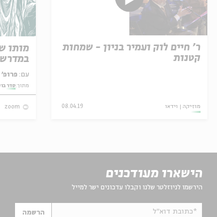
ר' חיים לוק ועמיר בניון - שמחות
מותו ש
קטנות
במדרש 
עם:
פרופ' אביגדור שנאן
מתוך:
סדר בו
מוזיקה
וידאו
08.04.19
zoom
הישארו מעודכנים
הירשמו לניוזלטר שלנו וקבלו עדכונים ישר למייל
*כתובת דוא"ל
הרשמה