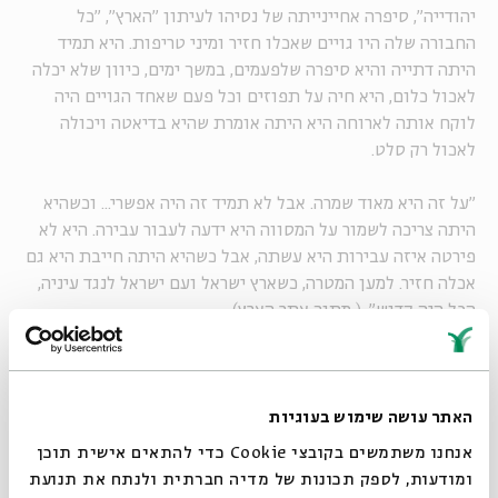
יהודייה", סיפרה אחיינייתה של נסיהו לעיתון "הארץ", "כל
החבורה שלה היו גויים שאכלו חזיר ומיני טריפות. היא תמיד
היתה דתייה והיא סיפרה שלפעמים, במשך ימים, כיוון שלא יכלה
לאכול כלום, היא חיה על תפוזים וכל פעם שאחד הגויים היה
לוקח אותה לארוחה היא היתה אומרת שהיא בדיאטה ויכולה
לאכול רק סלט.
"על זה היא מאוד שמרה. אבל לא תמיד זה היה אפשרי... וכשהיא
היתה צריכה לשמור על המסווה היא ידעה לעבור עבירה. היא לא
פירטה איזה עבירות היא עשתה, אבל כשהיא היתה חייבת היא גם
אכלה חזיר. למען המטרה, כשארץ ישראל ועם ישראל לנגד עיניה,
הכל היה קדוש". ( מתוך
אתר הארץ
)
לחם יבש וקולה
עם הזמן פעילות זו עברה לאחריות המוסד ונסיהו התחילה
לעבוד בארגון. ב- 1960 נבחרה להשתתף במבצע ללכידת אדולף
האתר עושה שימוש בעוגיות
אייכמן. כינויה היה דינה רון, ותפקידה היה בעיקר לדאוג
אנחנו משתמשים בקובצי Cookie כדי להתאים אישית תוכן
לתחזוקת הדירות בהן שהו סוכני המוסד.
ומודעות, לספק תכונות של מדיה חברתית ולנתח את תנועת