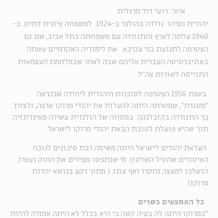
איור: רועי דוד מרגלית
יהודית נסיהו נולדה בהולנד ב-1924 למשפחה ציונית דתית. ב-
1940 עלתה לארץ והתגוררה עם משפחתה בתל אביב, שם גם
הצטרפה לתנועת בני עקיבא. את לימודיה האקדמיים עשתה
באוניברסיטה העברית אליהם שבה לאחר שבמלחמת העצמאות
התגייסה לשורות צה"ל.
בשנת 1956 הצטרפה לסוכנות היהודית ליחידה שנקראה
"מסגרת", שמטרתה היתה להעלות את יהודי מרוקו ארצה, ולצורך
כך התגוררה בקזבלנקה במסווה של הולנדית עשירה מאינדונזיה
תוך שהיא פועלת לטובת הבאת יהודי מרוקו לישראל.
העלאת יהודים לישראל היתה משימה רבת סיכונים לנוכח
האיסורים שהטיל השלטון. מי שנתפסו מפירים את החוק נעצרו,
הושלכו למעצר, נחקרו ואף עונו. ( מתוך רקע בנושא יהדות
מרוקו)
כל האמצעים כשרים
"במרוקו היתה לה בעיה קשה כי היא בכלל לא היתה אמורה להיות