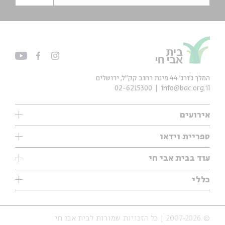
המלך ג'ורג' 44 פינת רחוב קק״ל, ירושלים
02-6215300
info@bac.org.il
אירועים
עיון
ספריית וידאו
אנגלית
ילדים
שיעורי בוקר
עוד בבית אבי חי
מוזיקה
מיוחדים
תערוכות
עיון
כללי
נוער
מיוחדים
מיוחדים
צרו קשר
ספרות ושירה
פודקאסטים מומלצים
ספרות ושירה
אודות
סדרות
כתבות
© 2007-2026 | כל הזכויות שמורות לבית אבי חי
הצהרת נגישות
אירועי עבר
קצה הקרחון