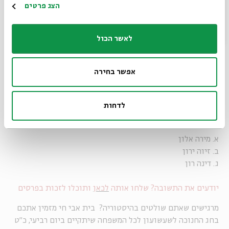
הרשמה
הצג פרטים
לאשר הכול
תחקיר: חנן צוקר
אפשר בחירה
*
לדחות
יהודית נסיהו היתה סוכנת מוסד שהשתתפה במבצע הלכידה
של אדולף אייכמן. מה היה כינויה במבצע?
א. מירה אלון
ב. זיוה ירון
ג. דינה רון
יודעים את התשובה? שלחו אותה
לכאן
ותוכלו לזכות בפרסים
מרגישים שאתם שולטים בהיסטוריה? בית אבי חי מזמין אתכם
בחג החנוכה לשעשועון לכל המשפחה שיתקיים ביום רביעי, כ"ט