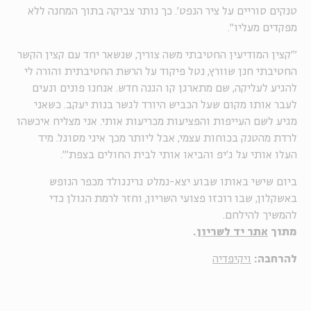
טנקים סוריים על ציר הנפט'. כך נותר צביקה בתוך המחנה ללא
מפקדים מעליו".
"'קצין המודיעין החטיבתי משה צוריך, שנשאר יחד עם קצין הקשר
החטיבתי חנן שוורץ, נטל פיקוד על הרשת החטיבתית והורה לי
להגיע לעליקה, שם מתארגן קו הגנה חדש. אנחנו פונים ונעים
לעבר אותו מקום שעל הכביש היורד לגשר בנות יעקב. כשאני
מגיע לשם העייפות והפציעות מכריעות אותי. אני מצליח איכשהו
לרדת מהטנק בכוחות עצמי, אבל ליותר מכך איני מסוגל. מיד
העלו אותי על ג'יפ והביאו אותי לבית החולים בצפת'".
ביום שישי באותו שבוע יצא-נמלט גרינגולד מכפר הנופש
באשקלון, שבו רוכזו פצועי השריון, וחזר לרמת הגולן כדי
להמשיך להילחם.
מתוך
אתר יד לשריון
.
להרחבה:
ויקיפדיה