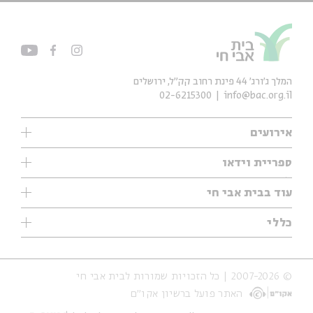
המלך ג'ורג' 44 פינת רחוב קק״ל, ירושלים
02-6215300
info@bac.org.il
אירועים
עיון
ספריית וידאו
אנגלית
ילדים
שיעורי בוקר
עוד בבית אבי חי
מוזיקה
מיוחדים
תערוכות
עיון
כללי
נוער
מיוחדים
מיוחדים
צרו קשר
ספרות ושירה
פודקאסטים מומלצים
ספרות ושירה
אודות
סדרות
כתבות
© 2007-2026 | כל הזכויות שמורות לבית אבי חי
הצהרת נגישות
אירועי עבר
קצה הקרחון
האתר פועל ברשיון אקו״ם
תנאי שימוש והצהרת פרטיות
אירועים בירושלים
על הדרך