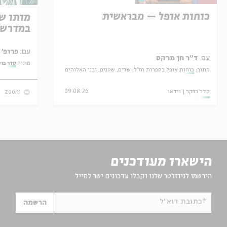
כוחות אופל – מבראשית
מותו ש
במדרש 
עם:
פרופ' אביגדור שנאן
עם:
ד"ר חן מרקס
מתוך:
סדר בו
מתוך:
כוחות אופל בספרות חז"ל: שדים, שטנים, ובני האלוהים
סדר בוקר
וידאו
09.08.26
zoom
הישארו מעודכנים
הירשמו לניוזלטר שלנו וקבלו עדכונים ישר למייל
*כתובת דוא"ל
הרשמה