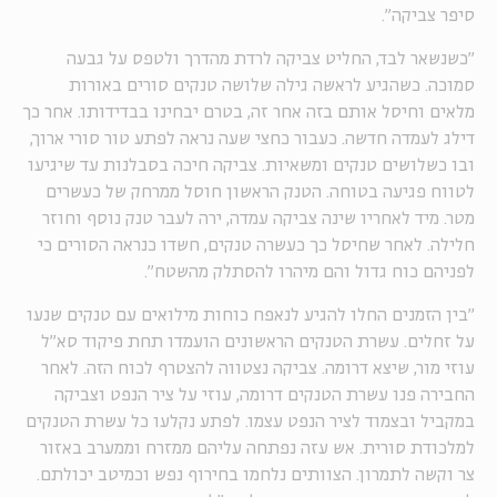
סיפר צביקה".
"כשנשאר לבד, החליט צביקה לרדת מהדרך ולטפס על גבעה
סמוכה. כשהגיע לראשה גילה שלושה טנקים סורים באורות
מלאים וחיסל אותם בזה אחר זה, בטרם יבחינו בבדידותו. אחר כך
דילג לעמדה חדשה. כעבור כחצי שעה נראה לפתע טור סורי ארוך,
ובו כשלושים טנקים ומשאיות. צביקה חיכה בסבלנות עד שיגיעו
לטווח פגיעה בטוחה. הטנק הראשון חוסל ממרחק של כעשרים
מטר. מיד לאחריו שינה צביקה עמדה, ירה לעבר טנק נוסף וחוזר
חלילה. לאחר שחיסל כך כעשרה טנקים, חשדו כנראה הסורים כי
לפניהם כוח גדול והם מיהרו להסתלק מהשטח".
"בין הזמנים החלו להגיע לנאפח כוחות מילואים עם טנקים שנעו
על זחלים. עשרת הטנקים הראשונים הועמדו תחת פיקוד סא"ל
עוזי מור, שיצא דרומה. צביקה נצטווה להצטרף לכוח הזה. לאחר
החבירה פנו עשרת הטנקים דרומה, עוזי על ציר הנפט וצביקה
במקביל ובצמוד לציר הנפט עצמו. לפתע נקלעו כל עשרת הטנקים
למלכודת סורית. אש עזה נפתחה עליהם ממזרח וממערב באזור
צר וקשה לתמרון. הצוותים נלחמו בחירוף נפש וכמיטב יכולתם.