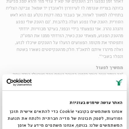
לאחר זמן נפגעו רוב הטנקים של סא"ל עוזי מור והוא ספג פגיעת
בזוקה בצריח שגרמה לו לעיוורון ולאובדן יד שמאל. צביקה הצליח
בתחילה למשוך לאחור, אך כעבור כמה דקות נקלע גם הוא לאש
הסורית. הטנק שלו נפגע ועלה בלהבות. 'גם הטנק שלי נפגע
והנהג נהרג. אני נפצעתי בידי ובפני, בעיקר מכוויות. ירדתי
מהטנק הפגוע, מצאתי טנק כשיר, הורדתי ממנו את המט"ק
ותפסתי את מקומו. הפצועים הועלו על הטנקים שיכלו לנוע,
ואלה מיהרו איתם לתאג"ד. חלק מהטנקיסטים נשארו בשטח
ונפלו בשבי'".
ממשיך לפעול
"כך נותר שוב בציר הנפט בואכה נאפח טנק ישראלי בודד אחד,
שבצריחו סגן צביקה גרינגולד, כשפניו וידיו מכוסים כוויות. זה
הטנק השלישי שלו במהלך הקרב עד כה. גם כאן לא הכיר את אנשי
הצוות ולא ראה אותם פנים אל פנים. זה היה צוות של אנשי
מילואים. המלחמה נמשכה. צביקה מיהר להודיע ברשת החטיבתית
האתר עושה שימוש בעוגיות
כי 'כוח צביקה' ממשיך לפעול. קולו של המח"ט, אל"מ איציק
אנחנו משתמשים בקובצי Cookie כדי להתאים אישית תוכן
בן-שהם, בירך על ההודעה הזו וכמו הזריק אדרנלין לעורקיו של
ומודעות, לספק תכונות של מדיה חברתית ולנתח את תנועת
צביקה. הכוויות שספג מעט לפני כן, חרף מאמצי הכיבוי, גרמו לו
המשתמשים שלנו. בנוסף, אנחנו משתפים מידע על אופן