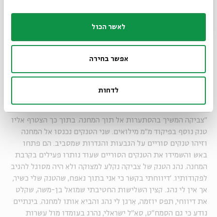
וכשהפנה את ראשו לא ראה יותר את טנק המח"ט לידו. צביקה
הורה לנהגו להתקדם, ולאחר כמה עשרות מטרים נתקל בוואדי
לאשר הכול
בלתי עביר. הוא הבין שהדרך היחידה להתקדם היא 'לשבור'
בחזרה לציר הנפט. בדרך ראה את טנק המח"ט הפוך. המח"ט
בן-שהם וקצין האג"ם שלו רס"ן בני קצין, שעמדו חשופים בצריח,
אפשר בחירה
נפגעו מצרור מקלע שירה אליהם טנק סורי שעמד לא הרחק מהם.
שניהם נפלו הרוגים לצריח, והצוות, שהמשיך ללא הכוונה, התהפך
עם הטנק".
לדחות
להמשיך להילחם
"צביקה המשיך בהסתערות אל תוך המחנה. בתוך כך הצטרף אליו
טנק נוסף בפיקוד מ"מ מילואים. שני הטנקים נכנסו אל המחנה
וזיהו טנקים סוריים על הגבעות והגדרות שמסביב. הם פתחו
באש והשמידו את הטנקים הסוריים שעוד נותרו פעילים בקרבת
המחנה. נהג הטנק של צביקה נקלע למצוקה ולא היה מסוגל להגיב
לפקודותיו. 'דיווחתי בקשר כי אני בתוך נאפח, שהטנק שלי כשיר,
אך אין לי נהג. קצין השלישות החטיבתי שמואל בן-משה, שקלט
את דיווחי, תפס יוזמה, אִרגן לי נהג והביא אותו למחנה. בינתיים
נודע כי גם הסמח"ט, סא"ל ישראלי, נהרג בעומדו מול עשרות