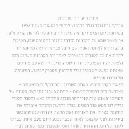
איור: רועי דוד מרגלית
צביקה גרינגולד נולד בקיבוץ לוחמי הגטאות בשנת 1952.
במלחמת יום הכיפורים היה גרינגולד בחופשה לקראת קורס מ"פ,
אך כאשר שמע על הקרבות הזדרז לחזור לחטיבה שלו, חטיבת
ברק, והגיע למחנה נאפח. שם קיבל צביקה הוראה מהסמח"ט
לקחת את כל הטנקים הכשירים לאחר יום הקרבות העקוב מדם
ולצאת לציר הנפט, לכיוון חושניה. גרינגולד יצא עם צוותים
שאותם כמעט לא הכיר ובלי מודיעין מספיק לביצוע המשימה.
מלכודת סורית
תיאור הקרב מופיע באתר השריון: "ההיתקלות הראשונה -
כארבעה ק"מ דרומית לנאפח - הייתה כעבור זמן קצר, בטווח של
מטרים! 'פשוט טנק סורי דהר מולנו. פתחתי באש והטנק הסורי
נדלק לנו ממש מול הפנים. בגלל רתיעת התותח איבדתי את
החשמל בצריח, את האורות ואת הקשר. זה היה טנק שהוכשר
בזריזות לפני שיצאנו, לאחר שכבר נפגע היום פעם אחת. עברתי
לטנק של חגי. הוא חזר לאחור ואני המשכתי כמה שעות לבד',