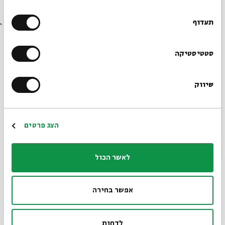
רוצים לדעת מה קורה
"רבה רפורמית עם כיפה, אולם בשכונה פלסטינית ביפו
בבית אבי חי לפני כולם?
תעדוף
ויותר אנשי קרייאיטיב מאשר מלצרים. עוד חתונת אדמים
אחת שכזו ואני שם מחיצת הפרדה בחתונה שלי!"
הרשמו לניוזלטר שלנו
סטטיסטיקה
שיווק
*כתובת דוא"ל
הרשמה
הצג פרטים
לאשר הכול
אפשר בחירה
לדחות