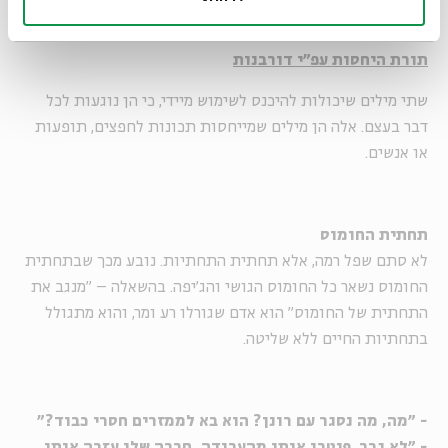
כולם עדיין זוכרים את החתונת אדמים שלנו (צילום: פלאש 90)
תורת היחסות עפ"י דורבנות
שתי מילים שיכולות להיכנס לשימוש מיידי, כי הן נוגעות לכל
דבר בעצם. אלה הן מילים שמייחסות תכונות לחפצים, תופעות
או אנשים.
תחתית החומוס
לא סתם שפל רמה, אלא תחתית התחתיות. נובע מכך שבתחתית
החומוס נשאר כל החומוס הגושי והג'יפה. בהשאלה – "מנגב את
התחתית של החומוס" הוא אדם שגורלו רע ומר, והוא מתגולל
בתחתיות החיים ללא שליטה.
- "מה, מה נסגר עם רונן? הוא בא לממזרים חסרי כבוד?"
- "לא גבר, פיטרו אותו מהעבודה, חברה שלו עזבה אותו,