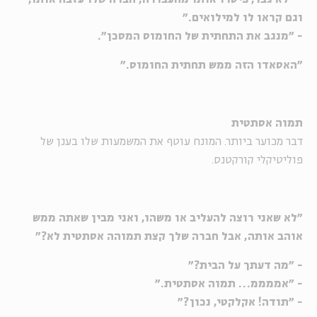
וגם קראו לו למילואים."
- "מנגב את התחתית של החומוס המסכן".
"האסאדו הזה ממש תחתית החומוס."
תמוה אסתטית
דבר מכוער ביותר. המונח עוטף את המשמעות שלו בענן של
פוליטיקלי קורקטנס.
"לא שאני רוצה להעליב או משהו, ואני מבין שאתה ממש
אוהב אותה, אבל חברה שלך קצת תמוהה אסתטית לא?"
- "מה דעתך על הבית?"
- "אממממ… תמוה אסתטית."
- "תודה! אקלקטי, נכון?"