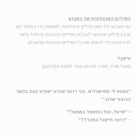
המילים המוצלחות של השבוע
גם השבוע היו המון מילים מוצלחות. למעשה, היו באותו יום
ארבע מילים שהגיעו לטבלת המילים הטובות ביותר! גלשו
לדורבנות כדי לראות את כל המילים הטובות מהשבוע.
חִישְׁגָּל
משגל מהיר, חפוז. תרגום עברי למונח quickie.
"נמאס לי מחישגלים. אני רוצה שהוא ישקיע קצת בקשר
הגופני שלנו."
- "מיטל, נפל החשמל במפעל!"
- "רוצה חישגל במגדל?"