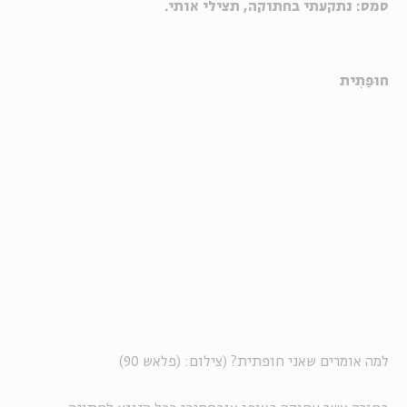
סמס: נתקעתי בחתוקה, תצילי אותי.
חוּפַתִית
למה אומרים שאני חופתית? (צילום: (פלאש 90)