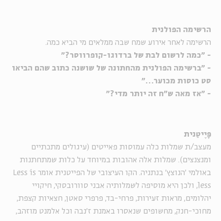
הרשימה הפולנית
הרשימה לאחר אירוע שמח שבה ממלאים מי הביא כמה.
- "כמה לרשום לבת של ברדוגו-קופרווסר?"
- "ברשימה הפולנית מהחתונה של שושנה כתוב שהם הביאו
סט כוסות מכוער…"
- "אז מאה ש"ח זה יותר מדי?"
פָּיֶיטַנית
מעצב/ת שמלות כלה עמוסות פאייטים (עיגולים מתכתיים
ומנצנצים). שמלות אלה אהובות במיוחד על כלות שמתחתנות
באולמי 'הנוצץ' בנתניה. הקו העיצובי של הפייטנית אומר Less is
less, ולכן היא מוסיפה לשמלותיה אבני סוורובסקי, חיקויי
יהלומים, מראות זעירות, פרחי-בד, פרפרי סאטן, חצאיות קצפת,
מחוכי-חנק, מחשופים שנאסרו באמנת ז'נבה וכל אלמנט מוזהב,