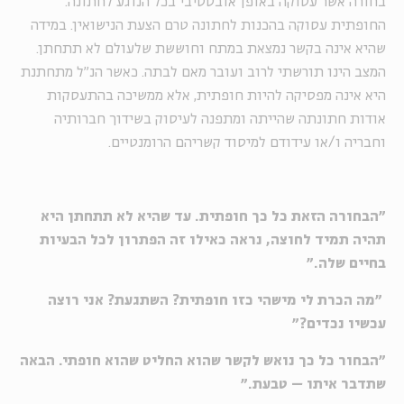
בחורה אשר עסוקה באופן אובססיבי בכל הנוגע לחתונה.
החופתית עסוקה בהכנות לחתונה טרם הצעת הנישואין. במידה
שהיא אינה בקשר נמצאת במתח וחוששת שלעולם לא תתחתן.
המצב הינו תורשתי לרוב ועובר מאם לבתה. כאשר הנ"ל מתחתנת
היא אינה מפסיקה להיות חופתית, אלא ממשיכה בהתעסקות
אודות חתונתה שהייתה ומתפנה לעיסוק בשידוך חברותיה
וחבריה ו/או עידודם למיסוד קשריהם הרומנטיים.
"הבחורה הזאת כל כך חופתית. עד שהיא לא תתחתן היא
תהיה תמיד לחוצה, נראה כאילו זה הפתרון לכל הבעיות
בחיים שלה."
"מה הכרת לי מישהי כזו חופתית? השתגעת? אני רוצה
עכשיו נכדים?"
"הבחור כל כך נואש לקשר שהוא החליט שהוא חופתי. הבאה
שתדבר איתו – טבעת."