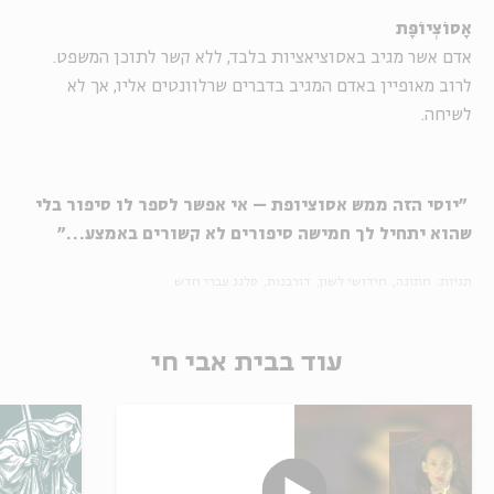
אָסוֹצְיוֹפָּת
אדם אשר מגיב באסוציאציות בלבד, ללא קשר לתוכן המשפט.
לרוב מאופיין באדם המגיב בדברים שרלוונטים אליו, אך לא
לשיחה.
"יוסי הזה ממש אסוציופת – אי אפשר לספר לו סיפור בלי
שהוא יתחיל לך חמישה סיפורים לא קשורים באמצע…"
תגיות:
חתונה
חידושי לשון
דורבנות
סלנג עברי חדש
עוד בבית אבי חי