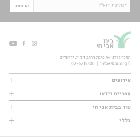
*כתובת דוא"ל
הרשמה
המלך ג'ורג' 44 פינת רחוב קק״ל, ירושלים
02-6215300
info@bac.org.il
אירועים
עיון
ספריית וידאו
אנגלית
ילדים
שיעורי בוקר
עוד בבית אבי חי
מוזיקה
מיוחדים
תערוכות
עיון
כללי
נוער
מיוחדים
מיוחדים
צרו קשר
ספרות ושירה
פודקאסטים מומלצים
ספרות ושירה
אודות
סדרות
כתבות