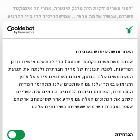
"לפני עשרים דקות היה פרנק סינטרה, אחרי זה אינפקטד
משרום, עכשיו שלמה ארצי… שמישהו יגיד לדי.ג'יי להרגיע
עם חילופי האוכלוסין האלה. מישהו יחטוף בסוף התקף לב
מכל הריצות בין השולחן לרחבה."
"אדון דיג'יי, תוכל לעשות פה חילופי אוכלוסין? נהיה
האתר עושה שימוש בעוגיות
יבש…"
אנחנו משתמשים בקובצי Cookie כדי להתאים אישית תוכן
ומודעות, לספק תכונות של מדיה חברתית ולנתח את תנועת
המשתמשים שלנו. בנוסף, אנחנו משתפים מידע על אופן
חתונת אדמים
סגור
השימוש באתר שלנו עם השותפים שלנו מתחומי המדיה
חתונה הומוסקסואלית. המונח מצלצל כמו "חתונת הדמים",
החברתית, הפרסום וניתוח הנתונים. גורמים אלה עשויים
המחזה הטרגי של לורקה, או לחילופין המערכון האגדי של "הגשש
לשלב את הנתונים האלה עם מידע אחר שסיפקתם או שהם
החיוור".
אספו בעקבות השימוש שעשיתם בשירותים שלהם.
בחירת
"משה וצוף נראו כמו דיאט סטרייטים לגמרי, עד שהם שלחו
הכרחיות
הסכמה
הזמנה לחתונת אדמים שלהם".