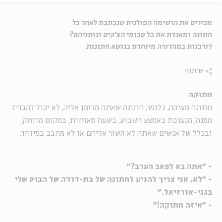
מכירים את הרשימה הפולנית שנכתבת לאחר כל
חתונה ומאגדת את כל סכומי הצ'קים ונותניהם?
דורבנות במהדורה מיוחדת בנושא חתונות
שיתוף
חתוּקה
חתונה מעיקה, כלומר, חתונה שאתה מוזמן אליה, לא יכול להבריז
ממנה, הנערכת באמצע השבוע, בשעה מאוחרת, במקום מרוחק,
ובכלל של אנשים שאתה לא קשור אליהם או לא מחבב במיוחד.
- "אתה בא לפאב הערב?"
- "לא, אני צריך להגיע לחתונה של בת-דודה של הבוס שלי
בגני-אורזיאל."
- "איזה חתוקה!"