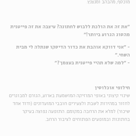
מוכסף, מהבהב ומנצנץ.
"את זה את הולכת ללבוש לחתונה? עיצבה את זה פייטנית
מהסוג הגרוע ביותר!"
- "אני דווקא אוהבת את כדור הדיסקו שנתלה לי מבית
השחי."
- "למה שלא תהיי פייטנית בעצמך?"
חילופי אוכלוסין
שינוי קיצוני באופי המוזיקה המושמעת בארוע, הגורם למבוגרים
לחזור במהירות לשבת ולצעירים חובבי המועדונים (ודוד אחד
שיכור) למלא את הרחבה במקומם. התופעה נפוצה בעיקר
בחתונות ובמופעים הפתוחים לציבור הרחב.