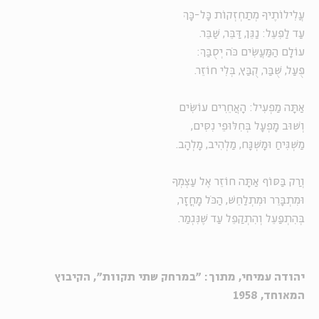
עֲלִילוֹתֶיךָ מְתַחְזְקוֹת כָּל-כָּךְ
עַד לַפִּעֵל: נַגֵּן, דַּבֵּר, שַׁבֵּר.
עוֹלָם הַמַּעֲשִׂים כֹּה יְסֻבַּךְ:
פֻּעַל, שֻׁבַּר, קֻבַּץ, בְּלִי חוֹזֵר.
אַתָּה מַפְעִיל: הָאֲחֵרִים עוֹשִׂים
וְשׁוּב מָפְעָל בְּחִלּוּפֵי נִסִּים,
מַשְׁגִּיחַ וּמָשְׁגָּח, מַלְהִיב, מָלְהָב.
וְרַק בַּסּוֹף אַתָּה חוֹזֵר אֶל עַצְמְךָ
וּמִתְבָּרֵר וּמִתְלַחֵשׁ, הַכֹּל מָחֳזָר,
בְּהִתְפַּעֵל וְהִתְקַפֵּל עַד שֶׁנִּגְמַר.
יהודה עמיחי, מתוך: "במרחק שתי תקוות", הקיבוץ
המאוחד, 1958