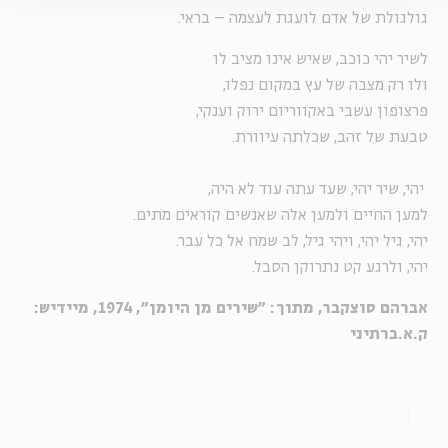
גולגולת של אדם לועגת לעצמה – בראי.
לשיר יהי כוכב, שאיש אינו מציב לו
ולו רק מצבה של עץ במקום נפלו,
פרצופון עשבי באקווריום ירוק וענקי,
טבעת של זהב, שכלתה עיוורת.
יהי, שיר יהי, שעד עתה עוד לא היה,
למען החיים ולמען אלה שאנשים קוראים מתים.
יהי, גיל יהי, ויהי גיל, לב שמח אל כל עבר.
יהי, ולרגע קט נתרוקן הסבל.
אברהם סוצקבר, מתוך: "שירים מן היומן", 1974, מיידיש:
ק.א.ברתיני