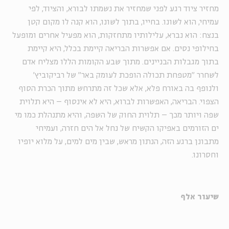
מחזיר ציוד רגע לפני שמחזיר את נשמתו לבורא, והציוד, לפי
עמיחי, הוא לשונו. בחייו, בתוך לשונו, הוא קנה לו מקום קטן
בנצח: הוא נברא, עלילותיו מתחזקות, הוא מפעיל אחרים ומופעל
בחילופי נסים. אם אפשרות הבריאה קיימת בכלל, היא קיימת
בתוך מגבלות הבניינים. מתוך שבע הקומות הללו מצליח אדם
לשחרר "מטפחת תכולה הופכת לעומק באר" של רביקוביץ'
ולנופף בה באורח פלא, אלא שכל זה מתרחש מתוך הכרת הסוף
הצפוי. הבריאה, האפשרות לברוא, היא לא אינסוף – היא תלוית
שפה ויותר מכך – תלוית החוק של השפה, והיא מתנהלת כמו מי
ים הזורמים באפיקו הקשיח של נחל אל הים חזרה, ועמיחי
מתבונן ברגע הזה, הנתון מראש, שבין מים למים, על מלוא יופיו
וחסרונו.
שיעור אלף