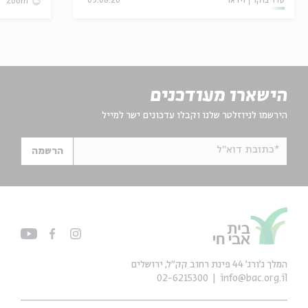
סדר בוקר
וידאו
09.08.26
zoom
הישארו מעודכנים
הירשמו לניוזלטר שלנו וקבלו עדכונים ישר למייל
*כתובת דוא"ל
הרשמה
המלך ג'ורג' 44 פינת רחוב קק״ל, ירושלים
02-6215300
info@bac.org.il