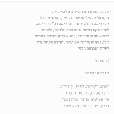
שלושה משוררים המיטיבים להאיר את
הקונפליקטואליות של הבריאה, העומדת בצלה
של בריאה גדולה יותר – הבריאה בה"א הידיעה,
לאו דווקא במשמעותה התיאולוגית, ולעתים
דווקא מתוך חסרונה, כמשא ומתן מורכב, לעתים
אבל, לעתים אירוני, עם הנצח: יהודה עמיחי, חזי
לסקלי ואברהם סוצק
שיתוף
סוֹנֵט הַבִּנְיָנִים
לִכְתֹּב, לִשְׁתוֹת, לָמוּת. וְזֶה הַקַּל.
וּכְבָר אַתָּה פָּעוּל, אָהוּב, כָּתוּב.
עַד שֶׁעוֹשִׂים אוֹתְךָ: אַתָּה נִפְעַל:
נִבְרָא, נִשְׁבַּר, נִגְמַר, נִמְצָא וְשׁוּב