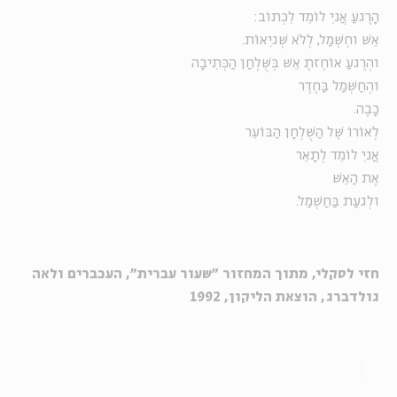
הָרֶגעַ אֲניִ לוֹמֵד לִכְתוֹב:
אֵשׁ וחְשְׁמַל, לְלֹא שְׁגיִאוֹת.
והְרֶגעַ אוֹחֶזתֶ אֵשׁ בְּשֻׁלְחַן הַכְּתִיבָה
והְחַשְׁמַל בַּחֶדֶר
כָבֶה.
לְאוֹרוֹ שֶׁל הַשֻׁלְחָן הַבּוֹעֵר
אֲניִ לוֹמֵד לְתָאֵר
אֶת הַאֵשׁ
ולְגעַת בַּחַשְׁמַל.
חזי לסקלי, מתוך המחזור "שעור עברית", העכברים ולאה
גולדברג, הוצאת הליקון, 1992