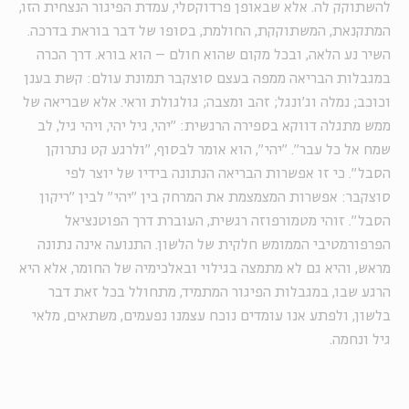
להשתוקק לה. אלא שבאופן פרדוקסלי, עמדת הפיגור הנצחית הזו,
המתקנאת, המשתוקקת, החולמת, בסופו של דבר בוראת בדרכה.
השיר נע הלאה, ובכל מקום שהוא חולם – הוא בורא. דרך הכרה
במגבלות הבריאה ממפה בעצם סוצקבר תמונת עולם: קשת בענן
וכוכב; נמלה וג'ונגל; זהב ומצבה; גולגולת וראי. אלא שבריאה של
ממש מתגלה דווקא בספירה הרגשית: "יהי, גיל יהי, ויהי גיל, לב
שמח אל כל עבר". "יהי", הוא אומר לבסוף, "ולרגע קט נתרוקן
הסבל". כי זו אפשרות הבריאה הנתונה בידיו של יוצר לפי
סוצקבר: אפשרות המצמצמת את המרחק בין "יהי" לבין "ריקון
הסבל". זוהי מטמורפוזה רגשית, העוברת דרך הפוטנציאל
הפרפורמטיבי הממומש חלקית של הלשון. התנועה אינה נתונה
מראש, והיא גם לא מתמצה בגילוי ובאלכימיה של החומר, אלא היא
הרגע שבו, במגבלות הפיגור המתמיד, מתחולל בכל זאת דבר
בלשון, ולפתע אנו עומדים נוכח עצמנו נפעמים, משתאים, מלאי
גיל ונחמה.