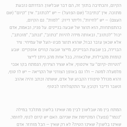
הקיום, והכתיבה בתוך זה, הם דבר שבלשון. הגדרתם נובעת
מתוכה. אין "כתיבה" (שם הפועל) – יש "לכתוב". אין "קיום" (שם
העצם) – יש "לחיות", וליתר דיוק: "למות". גם הקיום,
כהתפתחות, הוא תוצר של שבעה בניינים. על פניו, ובאמת, אדם
יכול "לכתוב", ובאותה מידה להיות "כתוב", "נכתב", "מוכתב",
אלא שכאן עובר גבול, שהוא תוצר מבט-העל של עמיחי: ציר
הברירה, בן שבעת הבניינים, מייצר שבעה קווים אופקיים: שבע
קומות מקבילות, שלכאורה, בכל אחת מהן, ניתן לייצר
"הטיות-קיום" עד אינסוף; אלא שציר הצירוף, הנמתח בקו אנכי
מלמעלה למטה – ולו גם באופן הצורני של הקריאה – יש לו סוף,
והוא מגולל סיפורו הקבוע של אדם, ששתה וכתב והיה אהוב
ונשבר ודיבר וקובץ, עד התקפלותו לבסוף.
המתח בין מה שבלשון לבין מה שאינו בלשון מתלכד במילה
"נגמר" (נפעל) המקיימת את שניהם. האם יש קיום לגוף, לחומר,
שאינו בלשון? שאינו הטיה? לא רק שאין – הכל מוחזר. אדם