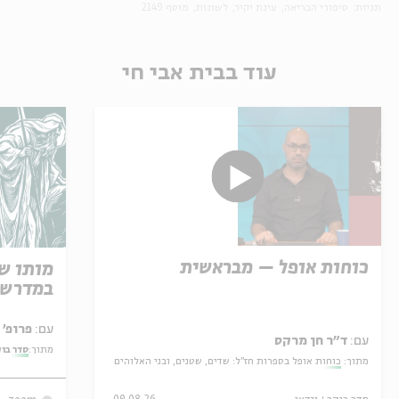
תגיות:
סיפורי הבריאה
עינת יקיר
לשונות
מוסף 2149
עוד בבית אבי חי
כוחות אופל – מבראשית
מותו ש
במדרש 
עם:
פרופ' אביגדור שנאן
עם:
ד"ר חן מרקס
מתוך:
סדר בו
מתוך:
כוחות אופל בספרות חז"ל: שדים, שטנים, ובני האלוהים