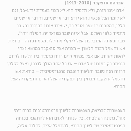
אברהם סוצקבר (1913-2010)
אדם אינו מורה, ולא תלמיד. הוא לא מצוי בעמדת יודע-כל, וגם
לא לומד הכל עכשיו. הוא יודע דבר או שניים, והדבר או שניים
הללו, המסבים לו צער וסבל רב, ישאירו אותו בפיגור ובשבר
מתמיד כלפי השלם, אבל איזה שבר מפואר זה. המילה "יהי",
שבהופעתה המובלעת אצל לסקלי מחוללת מטמורפוזה –בוראת
אש וחשמל מכוח הלשון – מצויה אצל סוצקבר כמושא נצחי
להשתוקקות. אם אצל עמיחי קיים רווח מתמיד בין הלשון לקיום,
הנפתר רק במותו של אדם – אז כל אחד הולך לדרכו, ואצל לסלקי
הרווח הזה נשבר והלשון הופכת פרפורמטיבית – בוראת אש
וחשמל, סוצקבר מבחין בין תפקודיה אצל האדם ותפקודיה אצל
הבורא.
האפשרות לבריאה, האפשרות ללשון פרפורמטיבית ברוח "יהי
אור", נתונה רק לבורא. כל שנותר לאדם הוא להתקנא בכוחה
הפרפורמטיבי של לשון הבורא, להתפלל אליה, לחלום עליה,