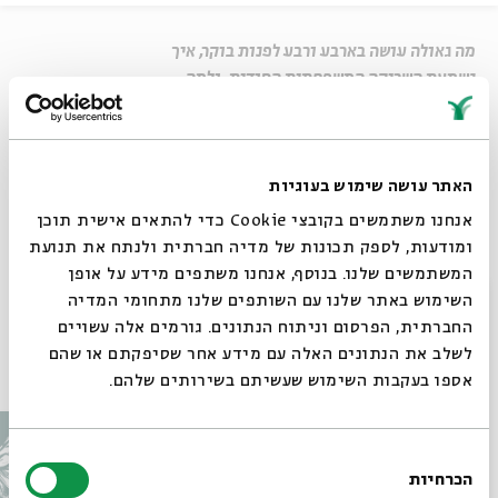
מה גאולה עושה בארבע ורבע לפנות בוקר, איך
נשמעת השריקה המשפחתית הסודית, ולמה
ליפא משוכנע שאסור אף פעם להגיע אל המנוחה
והנחלה? משפחת אהרוני – בית ישראלי
האתר עושה שימוש בעוגיות
שיתוף
אנחנו משתמשים בקובצי Cookie כדי להתאים אישית תוכן
בית ישראלי - משפחת אהרוני - קיבוץ סעד
ומודעות, לספק תכונות של מדיה חברתית ולנתח את תנועת
המשתמשים שלנו. בנוסף, אנחנו משתפים מידע על אופן
תגיות:
בית ישראלי 999
בתים מבפנים
סגור
השימוש באתר שלנו עם השותפים שלנו מתחומי המדיה
החברתית, הפרסום וניתוח הנתונים. גורמים אלה עשויים
לשלב את הנתונים האלה עם מידע אחר שסיפקתם או שהם
עוד בבית אבי חי
אספו בעקבות השימוש שעשיתם בשירותים שלהם.
בחירת
הכרחיות
הסכמה