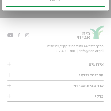
*כתובת דוא"ל
הרשמה
המלך ג'ורג' 44 פינת רחוב קק״ל, ירושלים
02-6215300
info@bac.org.il
אירועים
עיון
ספריית וידאו
אנגלית
ילדים
שיעורי בוקר
עוד בבית אבי חי
מוזיקה
מיוחדים
תערוכות
עיון
כללי
נוער
מיוחדים
מיוחדים
צרו קשר
ספרות ושירה
פודקאסטים מומלצים
ספרות ושירה
אודות
סדרות