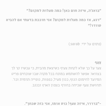
"בואנ'ה, איזה חום כאן! כמה מעלות למקום?"
"רגע, אז כמה מעלות למקום? אני חוככת בדעתי אם להביא
סוודר!"
(נתרם על ידי: sarab.)
צַעַף
צער על כך שלא לקחת צעיף כשיצאת מהבית, כי עכשיו קר לך
בצוואר. אפשר להשתמש במונח בכל מקרה שבו שוכחים פריט
המיועד לחימום הגוף, כגון מעיל, כפפות, גופייה תרמית וכו'.
תחושת צעף שכיחה בחורף בצפון הארץ ובנגב.
-"ברררר, איזה צעף! כוס אומו, אני כזה שכחן".