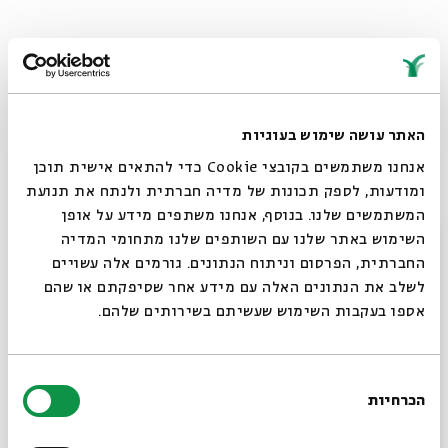
"יו, איזה חום נבלות פה, 40 מעלות בצל".
(
נתרם על ידי: נזיר חשמלי.)
האתר עושה שימוש בעוגיות
אנחנו משתמשים בקובצי Cookie כדי להתאים אישית תוכן
ומודעות, לספק תכונות של מדיה חברתית ולנתח את תנועת
גשמי בְרָרָה
המשתמשים שלנו. בנוסף, אנחנו משתפים מידע על אופן
גשמים מועטים וזניחים שיורדים בחורף. מונח הפוך ל"גשמי
סגור
השימוש באתר שלנו עם השותפים שלנו מתחומי המדיה
ברכה".
החברתית, הפרסום וניתוח הנתונים. גורמים אלה עשויים
לשלב את הנתונים האלה עם מידע אחר שסיפקתם או שהם
אספו בעקבות השימוש שעשיתם בשירותים שלהם.
- " וואלה, החורף הזה כמעט לא ירד גשם".
- "כן, קצת גשמי בררה פה ושם".
בחירת
הכרחיות
הסכמה
(נתרם על ידי: barak24.)
רוצים לדעת מה קורה