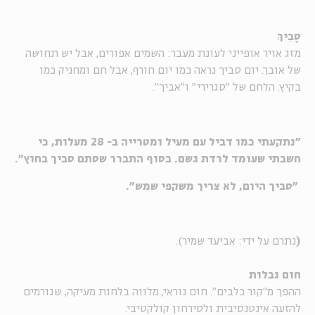
סָבִיךְ
מזג אויר אופייני לעונת מעבר: השמים אפורים, אבל יש תחושה
של אובך. יום סביך נראה כמו יום חורף, אבל חם ומחניק כמו
בקיץ. הלחם של "סגרירי" ו"אביך".
"נתקעתי כמו דביל עם מעיל ומטרייה ב- 28 מעלות, כי
חשבתי שעומד לרדת גשם. בסוף התברר שסתם סביך בחוץ".
"סביך היום, לא צריך משקפי שמש".
(
נתרם על ידי: אביעד שמיר).
חום נבלות
ההפך מ"קור כלבים". חום נוראי, מלווה בלחות מעיקה, שגורמים
להזעה אינטנסיבית ולסירחון קולקטיבי.