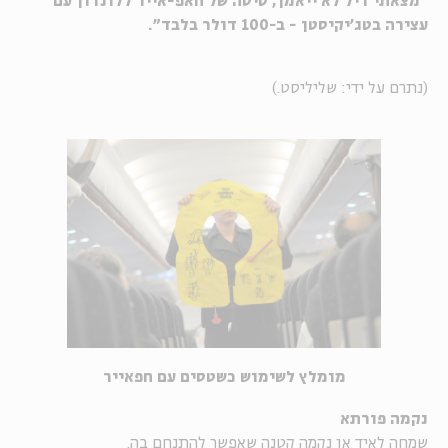
"מצאתי דיל לא ייאמן, טיסה של חאפ-אייר ללונדון עם
עצירה בטג'יקיסטן - ב-100 דולר בלבד".
(נתרם על ידי: שליליסט.)
מומלץ לשימוש כשטסים עם חפאייר
נקמה פורתא
שמחה לאיד או נקמה קטנה שאפשר להתנחם בה.