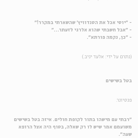
- "יוסי אכל את הסנדוויץ' שהשארתי במקרר!"
- "אבל חשבתי שהוא אלרגי לזעתר…"
- "כן, נקמה פורתא".
(נתרם על ידי: אלעד יניב.)
בטל בשישים
פנסיונר.
"רבתי עם מישהו בתור לקופת חולים. איזה בטל בשישים
משועמם אמר שיש לו רק שאלה, בסוף היה אצל הרופא
שעה".