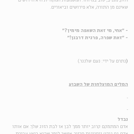
חזק, מגניב, טוב במיוחד. המשמעות המקורית היא חידושים
שאינם מן התורה, אלא פירושים וביאורים.
- "אחי, מי זאת השאפה מימין?"
- "זאת שפרה, פרגית דרבנן!"
(
נתרם על ידי: נעם שלנגר.)
המלים המוצלחות של השבוע
נבדל
אדם המתמקם קרוב יותר ממך לבן או לבת הזוג שלך. אם אותו
אדם גם נוקט ניסיונות חיזור, אפשר לומר שהוא ביצע עבירת