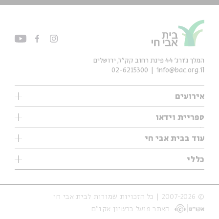
המלך ג'ורג' 44 פינת רחוב קק״ל, ירושלים
02-6215300
info@bac.org.il
אירועים
עיון
ספריית וידאו
אנגלית
ילדים
שיעורי בוקר
עוד בבית אבי חי
מוזיקה
מיוחדים
תערוכות
עיון
כללי
נוער
מיוחדים
מיוחדים
צרו קשר
ספרות ושירה
פודקאסטים מומלצים
ספרות ושירה
אודות
סדרות
כתבות
© 2007-2026 | כל הזכויות שמורות לבית אבי חי
הצהרת נגישות
אירועי עבר
קצה הקרחון
האתר פועל ברשיון אקו״ם
תנאי שימוש והצהרת פרטיות
אירועים בירושלים
על הדרך