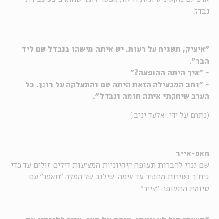
נבדל.
"איציק, תשגיח על רעות. יש איתה מישהו בנבדל שם ליד
הבר".
- "איך היתה ההופעה?"
- "רחב המגעילה הזאת היתה שם והתעלקה על רונן. כל
הערב שיחקתי איתה חומה ונבדל".
(נתרם על ידי: אלעד יניב.)
חאפ-אייר
שם גנרי לחברות תעופה קיקיוניות המציעות דילים זולים עד כדי
גיחוך ושירות מחפיר עד אימה. שילוב של המלה "חאפר" עם
סיומת התעופה "אייר".