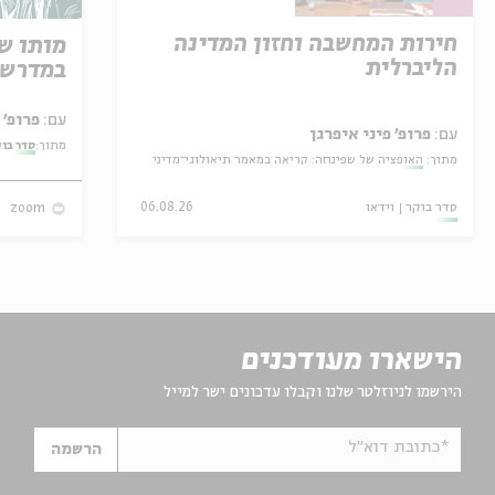
חירות המחשבה וחזון המדינה
מותו ש
הליברלית
במדרש 
עם:
פרופ' אביגדור שנאן
עם:
פרופ' פיני איפרגן
מתוך:
סדר בו
מתוך:
האופציה של שפינוזה: קריאה במאמר תיאולוגי־מדיני
סדר בוקר
וידאו
06.08.26
zoom
הישארו מעודכנים
הירשמו לניוזלטר שלנו וקבלו עדכונים ישר למייל
*כתובת דוא"ל
הרשמה