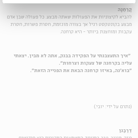
קָרַחַנָה
להביא לקיצוניות את הפעולות שאתה מבצע. כל פעולה שבן אדם
מבצע בקונטקסט רגיל אך בצורה מוגזמת, חסרת פשרות, חסרת
עקבות ומוחצנת ביותר - היא קרחנה.
"איך התעצבנתי על הפקידה בבנק, אתה לא מבין. יצאתי
עליה בקרחנה של צעקות וצרחות".
"בוא'נה, באיזו קרחנה הבאת את הפנייה הזאת".
(נתרם על ידי: יובי.)
דֵרַבַנן