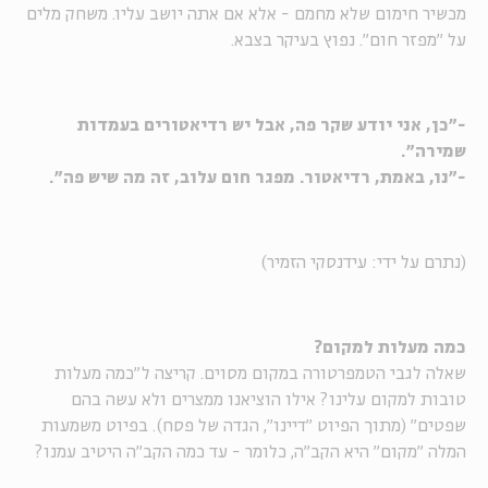
מכשיר חימום שלא מחמם - אלא אם אתה יושב עליו. משחק מלים
על "מפזר חום". נפוץ בעיקר בצבא.
-"כן, אני יודע שקר פה, אבל יש רדיאטורים בעמדות
שמירה".
-"נו, באמת, רדיאטור. מפגר חום עלוב, זה מה שיש פה".
(נתרם על ידי: עידנסקי הזמיר)
כמה מעלות למקום?
שאלה לגבי הטמפרטורה במקום מסוים. קריצה ל"כמה מעלות
טובות למקום עלינו? אילו הוציאנו ממצרים ולא עשה בהם
שפטים" (מתוך הפיוט "דיינו", הגדה של פסח). בפיוט משמעות
המלה "מקום" היא הקב"ה, כלומר - עד כמה הקב"ה היטיב עמנו?