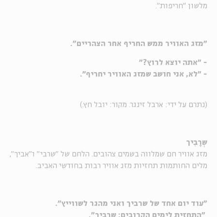
מלשון "חריפות".
"מזג האוויר ממש החריף אחר הצהריים".
- "אתה יוצא לרוץ?"
- "לא, אני חושב שמזג האוויר יחריף".
(נתרם על ידי: ארבל זינגר. מקור: יובל חץ.)
שְרָבִיך
מזג אוויר חם שמלווה בשמים צהובים. הלחם של "שרבי" ו"אביך",
מלים החותמות תחזיות מזג אוויר רבות בחודשי האביב.
"עוד יום אחד של שרביך ואני מהגר לשווייץ".
"התחזית לימים הקרובים: שרביך".