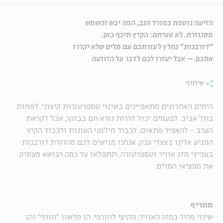
הזיעה נוטפת במורד הגב, הפה יבש והשמש
מסנוורת. לא טעיתם: הקיץ תיכף כאן.
"דורבנות" נחלץ לעזרתכם עם מלים שלא יקררו
אתכם – אבל יעזרו לכם לדבר על הזוועה
שיתוף
הימים האחרונים מתאפיינים בשינוי טמפרטורות קיצוני. לפחות
בתל אביב. לפעמים יכול להיות נורא חם בבוקר, אבל לקראת
הערב - להאפיר פתאום. לכבוד חילופי העונות ולכבוד הקיץ
המגיע אלינו בצעדי ענק, אנחנו מגישים לכם מהדורת דורבנות
בענייני מזג אוויר וטמפרטורה. תתפלאו עד כמה הנושא מעסיק
את ממציאי המלים.
מחריף
שינוי מהיר במזג האוויר, מקיצי לחורפי. הן מלשון "חורף" והן