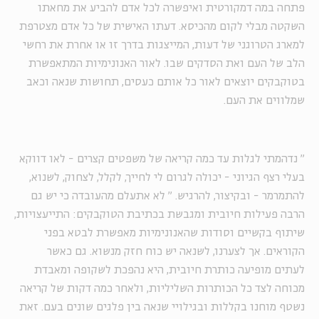
פתחה במה דמקורטית ואיפשרה לכל אדם להביע את מחאתו
השקטה מבלי לקום מהכיסא. דעתו האישית של כל אדם מצטרפת
למארג הטרוגני של דעות, המייצגות בדרך זו או אחרת את רחשי
הלב של העם ואת הסדקים שבו. לאור האנונימיות המתאפשרת
בטוקבקים יוצאים לאור כל אותם כעסים, תחושות שנאה וכאב
שמלווים את העם.
"
נדהמתי לגלות עד כמה קריאה של משפטים קצרים - לאו דווקא
בעלי רצף הגיוני - יכולה לגרום לי לחייך, לקלל, לצחוק, לשנוא,
להתמרמר - ובקיצור, להרגיש.
"
לא אתעלם מהעובדה כי יש גם
הרבה פעילות חיובית ומגבשת בכתיבת הטוקבקים: התייעצויות,
שיתוף בקשיים וסודות שהאנונימיות מאפשרת לבטא בפני
הקוראים. אך לצערנו, לשנאה יש כוח חזק מנשוא. גם כאשר
לעתים מופיעה כותרת חיובית, היא נהפכת לשקופה ומאבדת
מכוחה לצד כל הכותרות השליליות, ולאחר כמה דקות של קריאה
נשטף מוחנו בקללות ובגילויי שנאה בין פלגים שונים בעם. זאת