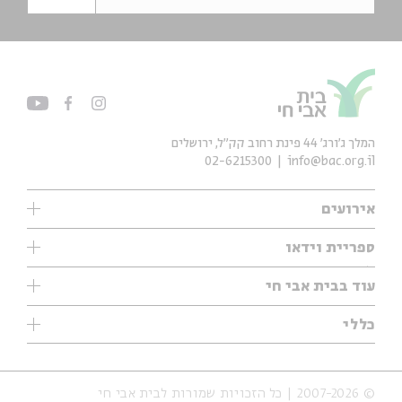
המלך ג'ורג' 44 פינת רחוב קק״ל, ירושלים
02-6215300
info@bac.org.il
אירועים
עיון
ספריית וידאו
אנגלית
ילדים
שיעורי בוקר
עוד בבית אבי חי
מוזיקה
מיוחדים
תערוכות
עיון
כללי
נוער
מיוחדים
מיוחדים
צרו קשר
ספרות ושירה
פודקאסטים מומלצים
ספרות ושירה
אודות
סדרות
כתבות
© 2007-2026 | כל הזכויות שמורות לבית אבי חי
הצהרת נגישות
אירועי עבר