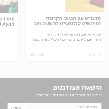
מדברים עם הבית: הקרנות
ומפגשים קולנועיים לתשעה באב
l Ayall
עם:
אסף סבן, הרב מרדכי ורדי, רעיה
ורדי־טבול, שקד ברנד, יובל ריבלין, אדוה מגל
כהן
פרויקט
28.07.25
הישארו מעודכנים
הירשמו לניוזלטר שלנו וקבלו עדכונים ישר למייל
*כתובת דוא"ל
הרשמה