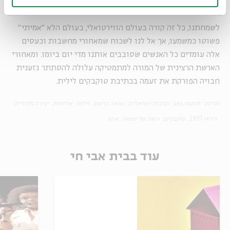
לשמחתנו, כל זה קורה בעולם הווירטואלי, בעולם הלא "אמיתי"
פשוטו כמשמעו, אך אל לנו לשכוח שמאחורי מחשבות וכעסים
אלה עומדים כל האנשים שסובבים אותנו מדי יום ביומו. ומאחורי
הארשת הרצינית של המורה למתמטיקה עלולה להסתתר גזענית
חבויה הפורקת את זעמה בכתיבת טוקבקים לילית.
תגיות:
תשעה באב
תרבות ישראלית
שנאה ברשת
וידאו
אלימות
יצירה מקורית
וידאו 1997
טוקבקים
רשת של שנאה
ארט
עוד בבית אבי חי