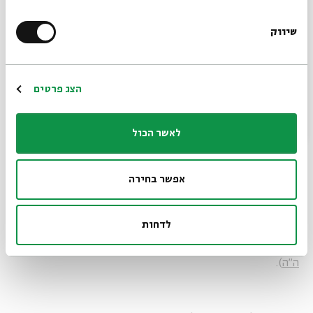
עוזרים לשלוט ביצר המיני ולקרר-לדכא אותו.
שיווק
*כתובת דוא"ל
הניסיון להבין כיצד ניתן להתאפק ולבלום את היצר המיני מזכיר
לחכמים בתלמוד הירושלמי את סיפורו של יוסף. הם דורשים את
הרשמה
הצג פרטים
הפסוק
מבראשית מ"ט, י"ד
: "וַתֵּשֶׁב בְּאֵיתָן קַשְׁתּוֹ וַיָּפֹזּוּ זְרֹעֵי יָדָיו
מִידֵי אֲבִיר יַעֲקֹב מִשָּׁם רֹעֶה אֶבֶן יִשְׂרָאֵל", הלקוח מברכת יעקב
ליוסף, ומקשרים אותו לסיפור התנגדותו לאשת פוטיפר ובחירתו
לאשר הכול
להתגבר על יצרו ולא לשכב עמה: "כתיב (כתוב) - 'ותשב באיתן
קשתו'. רבי שמואל בר נחמן (אמר) - נמתחה הקשת וחזרה; אמר
רבי אבון - נתפזר זרעו ויצא לו בציפורני ידיו (שנאמר) 'ויפוזו
אפשר בחירה
זרועי ידיו'; רב חונה בשם רב מתנה (אמר) - תלה עיניו וראה
איקונין (תמונה) של אבינו (יעקב) מיד היצן (התקרר, שנאמר)
לדחות
'מידי אביר יעקב'; אמר רבי אבין - אף איקונין (תמונה) של רחל
ראה (שנאמר) 'משם רועה אבן ישראל'" (
ירושלמי הוריות פ"ב,
ה"ה
).