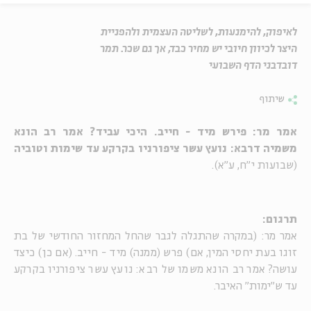
לאיפוק, להימנעות, לשליטה העצמית ולהפניית
היצר לכיוון חיובי יש מחיר כבד, אך גם שכר. תמר
דובדבני הדף השבועי
שיתוף
אמר מר: פירש מיד - חייב. היכי עביד? אמר רב הונא
משמיה דרבא: נועץ עשר ציפורניו בקרקע עד שימות וטוביה
(שבועות י"ח, ע"א).
תרגום:
אמר מר: (במקרה שהתגלה לגבר שהחל המחזור החודשי של בת
זוגו בעת יחסי המין, אם) פרש (ממנה) מיד - חייב. (אם כן) כיצד
עושה? אמר רב הונא משמו של רבא: נועץ עשר ציפורניו בקרקע
עד ש"ימות" האיבר.