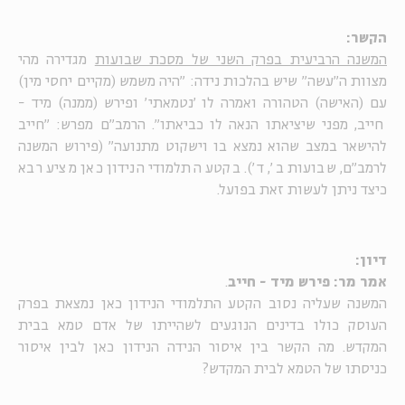
הקשר:
המשנה הרביעית בפרק השני של מסכת שבועות
מגדירה מהי
מצוות ה"עשה" שיש בהלכות נידה: "היה משמש (מקיים יחסי מין)
עם (האישה) הטהורה ואמרה לו 'נטמאתי' ופירש (ממנה) מיד -
חייב, מפני שיציאתו הנאה לו כביאתו". הרמב"ם מפרש: "חייב
להישאר במצב שהוא נמצא בו וישקוט מתנועה" (פירוש המשנה
לרמב"ם, שבועות ב', ד'). בקטע התלמודי הנידון כאן מציע רבא
כיצד ניתן לעשות זאת בפועל.
דיון:
אמר מר: פירש מיד - חייב
.
המשנה שעליה נסוב הקטע התלמודי הנידון כאן נמצאת בפרק
העוסק כולו בדינים הנוגעים לשהייתו של אדם טמא בבית
המקדש. מה הקשר בין איסור הנידה הנידון כאן לבין איסור
כניסתו של הטמא לבית המקדש?