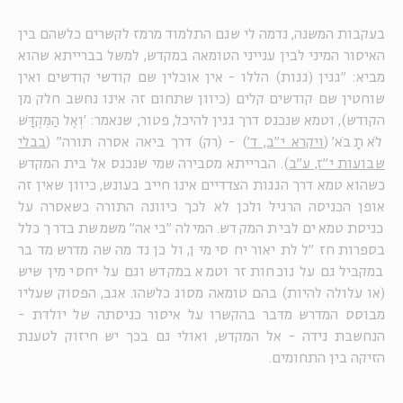
בעקבות המשנה, נדמה לי שגם התלמוד מרמז לקשרים כלשהם בין
האיסור המיני לבין ענייני הטומאה במקדש, למשל בברייתא שהוא
מביא: "גגין (גגות) הללו - אין אוכלין שם קודשי קודשים ואין
שוחטין שם קודשים קלים (כיוון שתחום זה אינו נחשב חלק מן
הקודש), וטמא שנכנס דרך גגין להיכל, פטור; שנאמר: 'וְאֶל הַמִּקְדָּשׁ
לֹא תָבֹא' (
ויקרא י"ב, ד'
) - (רק) דרך ביאה אסרה תורה" (
בבלי
שבועות י"ז, ע"ב
). הברייתא מסבירה שמי שנכנס אל בית המקדש
כשהוא טמא דרך הגגות הצדדיים אינו חייב בעונש, כיוון שאין זה
אופן הכניסה הרגיל ולכן לא לכך כיוונה התורה כשאסרה על
כניסת טמאים לבית המקדש. המילה "ביאה" משמשת בדרך כלל
בספרות חז"ל לתיאור יחסי מין, ולכן נדמה שהמדרש מדבר
במקביל גם על נוכחות זר וטמא במקדש וגם על יחסי מין שיש
(או עלולה להיות) בהם טומאה מסוג כלשהו. אגב, הפסוק שעליו
מבוסס המדרש מדבר בהקשרו על איסור כניסתה של יולדת -
הנחשבת נידה - אל המקדש, ואולי גם בכך יש חיזוק לטענת
הזיקה בין התחומים.