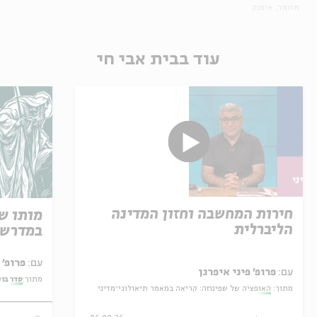
מחזור
איפוק
עוד בבית אבי חי
חירות המחשבה וחזון המדינה
מותו ש
הליברלית
במדרש 
עם:
פרופ' אביגדור שנאן
עם:
פרופ' פיני איפרגן
מתוך:
סדר בו
מתוך:
האופציה של שפינוזה: קריאה במאמר תיאולוגי־מדיני