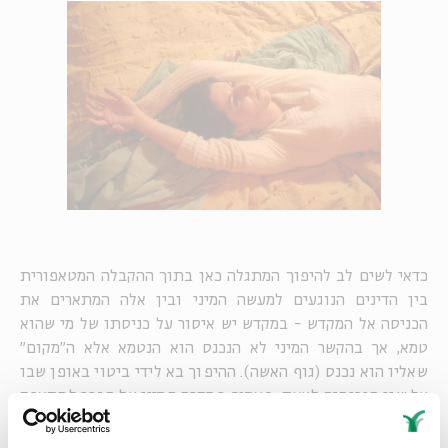
כדאי לשים לב להיפוך המתגלה כאן בתוך ההקבלה המטאפורית
בין הדינים הנוגעים למעשה המיני ובין אלה המתארים את
הכניסה אל המקדש - במקדש יש איסור על כניסתו של מי שהוא
טמא, אך בהקשר המיני לא הנכנס הוא הנטמא אלא ה"מקום"
שאליו הוא נכנס (גוף האשה). ההיפוך בא לידי ביטוי באופן שבו
על שני הנכנסים לצאת: כאמור, במקרה המיני על הגבר להתאפק
ולא לצאת במהירות, אך במקרה השני אין זה כך, שכן על הטמא
לצאת מן המקדש בדרך הקצרה ביותר האפשרית. דומני שבאופן