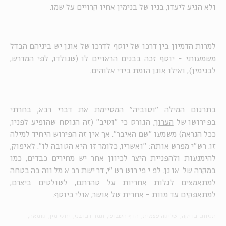
ולא הגיע ליעדו, בניו של בנימין אחיו קרויים על שמו.
למרות הדמיון בין דרכו של יוסף לדרכו של אונן יש ביניהם הבדל
משמעותי - יוסף זכה בבנים הראויים לו (שנולדו, לפי המדרש,
לבנימין), ואילו אונן הומת בידי אלוהים.
בתרגום המילה "וטוביה" המסיימת את דברי רבא, בחרתי
בפירושו של
הערוך
, הגורס כי "וטיב" (זה הנוסח שהופיע לפניו,
ככל הנראה) משמעו "שם האיבר". אך אין זה הפירוש היחיד למילה
זו. רש"י מפרש אותה: "ואשריו, כלומר זו היא הטובה לו". לאיפוק,
להימנעות ולהפניית היצר לכיוון אחר יש מחירים כבדים, כמו
במקרה של אונן. לפי פירוש רש"י, דרישת רבא מלווה בהבטחה
למתאמצים לגלות אחריות על טהרתם, לשולטים ביצרם,
למתאפקים עד מוות - אחרית של אושר, אולי כיוסף.
תגיות:
בדיקה
שליטה עצמית
הדף השבועי
תמר דבדבני
יחסי מין
טומאה