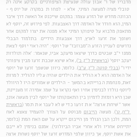
מדבריו של ר' אבון עולה שנעיצת הציפורניים בקרקע אינה רק
סובלימציה למעשה המיני, אלא - לפחות במקרה של יוסף -
הכוונה מחדש של הזרע עצמו: במקום שייכנס אל האשה דרך איבר
המין, הוא חודר אל האדמה דרך האצבעות. לפי פירוש זה, יוסף לא
מתאפק מלבוא על סיפוקו המיני אלא מפנה את יצרו למקום אחר
ושופך את זרעו לארץ, דרך אצבעות הידיים. בתלמוד הבבלי
נדרשים לעניין הזרע ה"מבוזבז" של יוסף: "היה ראוי יוסף לצאת
ממנו י"ב שבטים כדרך שיצאו מיעקב אביו, שנאמר: 'אלה תולדות
יעקב יוסף' (
בראשית ל"ז, ב'
), אלא שיצא שכבת זרעו מבין ציפורני
ידיו" (
בבלי סוטה ל"ו, ע"ב
). כלומר, כיוון שנשפך זרעו של יוסף
אל האדמה הוא לא הוליד את הילדים שהיה עליו להוליד. למרות
זאת, מנחמת הברייתא בהמשך - הילדים שאמורים היו להיוולד
ליוסף נולדו לבנימין אחיו ואף נקראו על שמו. אמירה זו מעניינת,
שכן היא רומזת לדמיון בין התאפקותו של יוסף לבין מעשה אונן,
אשר "שׁיחת ארצה" את זרעו כדי שלא לעבר את תמר (
בראשית
ל"ח, ט'
). מעשה
הייבום
מבוסס על הצורך להעמיד צאצא לאח
המת, ולכן הבן הנולד מן הייבום ייקרא על שם האח המת (כלומר,
יתייחס אחריו ולא אחרי אביו הביולוגי). אמנם בנימין לא ייבם
את אשת יוסף, אך כיוון שלפי המדרש זרעו של יוסף נשחת ארצה