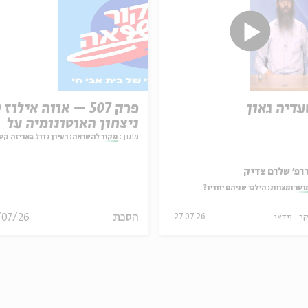
עדיה גאון
ניצחון האוטונומיה על
המחויבות
מתוך:
מקור להשראה: רעיון גדול באריזה קט
ופ' שלום צדיק
וסר ומצוות: הילכו שניהם יחדיו?
הסכת
/07/26
קר
וידאו
27.07.26