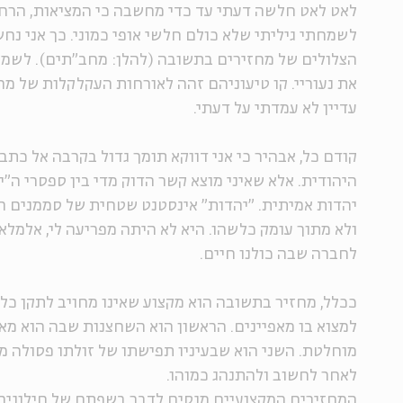
לאט לאט חלשה דעתי עד כדי מחשבה כי המציאות, הרחמן
לשמחתי גיליתי שלא כולם חלשי אופי כמוני. כך אני נח
הצלולים של מחזירים בתשובה (להלן: מחב"תים). לשמ
את נעוריי. קו טיעוניהם זהה לאורחות העקלקלות של 
עדיין לא עמדתי על דעתי.
קודם כל, אבהיר כי אני דווקא תומך גדול בקרבה אל כת
היהודית. אלא שאיני מוצא קשר הדוק מדי בין ספסרי ה"י
יהדות אמיתית. "יהדות" אינסטנט שטחית של סממנים ח
ולא מתוך עומק כלשהו. היא לא היתה מפריעה לי, אלמלא
לחברה שבה כולנו חיים.
ככלל, מחזיר בתשובה הוא מקצוע שאינו מחויב לתקן כל
למצוא בו מאפיינים. הראשון הוא השחצנות שבה הוא מא
מוחלטת. השני הוא שבעיניו תפישתו של זולתו פסולה מכ
לאחר לחשוב ולהתנהג כמוהו.
המחזירים המקצועיים מנסים לדבר בשפתם של חילונים.