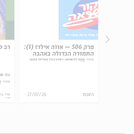
זון
פרק 506 – אווה אילוז (1):
רב ס
התמורה הגדולה באהבה
מתוך:
מקור להשראה: רעיון גדול באריזה קטנה
עם:
פר
אמר תיאולוגי־מדיני
מתוך:
מ
הסכת
27/07/26
06.08.26
סדר בו