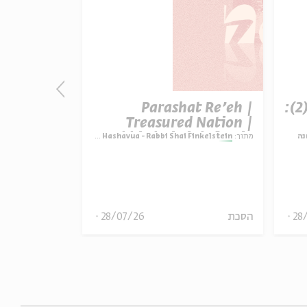
פרק 507 – אווה אילוז (2):
Parashat Re’eh |
t Re’eh |
ature vs.
Treasured Nation |
ctation |
Rabbi Shai Finkelstein
נה
מתוך:
Parashat Hashavua - Rabbi Shai Finkelstein
מתוך:
i Finkelstein
inkelstein
28
הסכת
28/07/26
הסכת