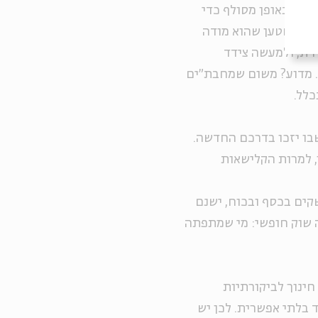
ענים באופן מסולף כדי
 כמי שטען שהוא מודה
ית, ולמעשה צידד
ל. מדוע? משום שמחבת"ים
כלל.
בו יזכו בדרכם החדשה.
, למרות הקלישאות
קים בכסף ובכוח, ישנם
ה שוק חופשי: מי שמתפתה
חינוך לביקורתיות
בלתי אפשרית. לכן יש