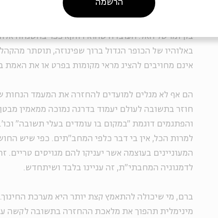
הרשמה
אחרים כמשקל נגד. לרוב הם נוטים לצטט הוגי דעות ומד
שיתאימו להטפותיהם. כך, למשל, מוצג אלברט איינשטיין
בקיומו של האל. העובדה שהוא דווקא כפר בהשגחה אלוה
באלוהיו של הכופר הגדול ברוך שפינוזה, תוסתר מהקה
אינם מחויבים להציג מראי מקומות בפרט או את האמת ב
הם אף לא מגלים למועדים להחזרה את המעמד הנחות ש
חוזר בתשובה לעולם יעמוד בדרגה נמוכה ממאמין מבטן
והפתגמים דוגמת "במקום בו עומדים בעלי תשובה" וכו'.
למרות הכל, אין בי דבר כלפי המחב"תים. כפי שיש החוש
המעוניינים בעוצמה אשר יעניקו להם מגויסים טריים. ז
לדמגוגיה המחבתי"ת, זה עניינו בלבד ושיתחדש.
ברם, מי שיכולה להתאמץ קצת יותר היא מערכת החינוך. 
מינימלית תהפוך את מלאכת ההחזרה בתשובה לקשה עד 