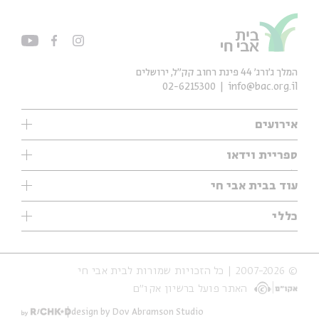
המלך ג'ורג' 44 פינת רחוב קק״ל, ירושלים
02-6215300
info@bac.org.il
אירועים
עיון
ספריית וידאו
אנגלית
ילדים
שיעורי בוקר
עוד בבית אבי חי
מוזיקה
מיוחדים
תערוכות
עיון
כללי
נוער
מיוחדים
מיוחדים
צרו קשר
ספרות ושירה
פודקאסטים מומלצים
ספרות ושירה
אודות
סדרות
כתבות
© 2007-2026 | כל הזכויות שמורות לבית אבי חי
הצהרת נגישות
אירועי עבר
קצה הקרחון
האתר פועל ברשיון אקו״ם
תנאי שימוש והצהרת פרטיות
אירועים בירושלים
על הדרך
חנות
ילדים
design by Dov Abramson Studio
מפלגת המחשבות