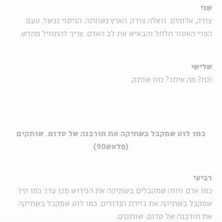
שני
צודק, אלוהים. וואלה צודק. הארץ נשחתה. הניסוי נכשל. טעם
הפרי האסור חלחל והבאיש את לב האדם. צריך להתחיל מחדש.
שלישי
ונח? מה איתו? נוח שותק.
כמו לוט שמקבל בשתיקה את חורבנה של סדום. שותקים
(פלאש90)
רביעי
כמו אדם וחוה שמקבלים בשתיקה את הגירוש מגן עדן. כמו קין
שמקבל בשתיקה את גזירת הנדודים. כמו לוט שמקבל בשתיקה
את חורבנה של סדום. שותקים.