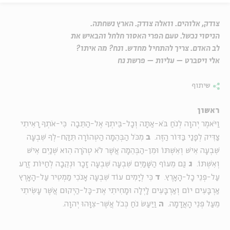
צודק, אלוהים. וואלה צודק. הארץ נשחתה.
הניסוי נכשל. טעם הפרי האסור חלחל והבאיש את
לב האדם. צריך להתחיל מחדש. ונח? מה איתו?
אלי ויסברט – עליות – פרשת נח
שיתוף
ראשון
וַיֹּאמֶר יְהוָה לְנֹחַ בֹּא-אַתָּה וְכָל-בֵּיתְךָ אֶל-הַתֵּבָה כִּי-אֹתְךָ רָאִיתִי
צַדִּיק לְפָנַי בַּדּוֹר הַזֶּה.
ב
מִכֹּל הַבְּהֵמָה הַטְּהוֹרָה תִּקַּח-לְךָ שִׁבְעָה
שִׁבְעָה אִישׁ וְאִשְׁתּוֹ וּמִן-הַבְּהֵמָה אֲשֶׁר לֹא טְהֹרָה הִוא שְׁנַיִם אִישׁ
וְאִשְׁתּוֹ.
ג
גַּם מֵעוֹף הַשָּׁמַיִם שִׁבְעָה שִׁבְעָה זָכָר וּנְקֵבָה לְחַיּוֹת זֶרַע
עַל-פְּנֵי כָל-הָאָרֶץ.
ד
כִּי לְיָמִים עוֹד שִׁבְעָה אָנֹכִי מַמְטִיר עַל-הָאָרֶץ
אַרְבָּעִים יוֹם וְאַרְבָּעִים לָיְלָה וּמָחִיתִי אֶת-כָּל-הַיְקוּם אֲשֶׁר עָשִׂיתִי
מֵעַל פְּנֵי הָאֲדָמָה.
ה
וַיַּעַשׂ נֹחַ כְּכֹל אֲשֶׁר-צִוָּהוּ יְהוָה.