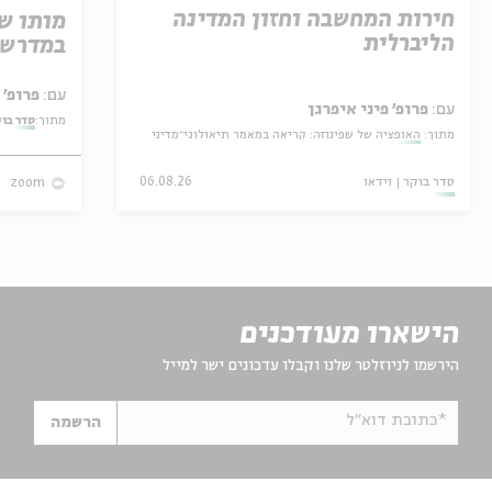
חירות המחשבה וחזון המדינה
מותו ש
הליברלית
במדרש 
עם:
פרופ' אביגדור שנאן
עם:
פרופ' פיני איפרגן
מתוך:
סדר בו
מתוך:
האופציה של שפינוזה: קריאה במאמר תיאולוגי־מדיני
סדר בוקר
וידאו
06.08.26
zoom
הישארו מעודכנים
הירשמו לניוזלטר שלנו וקבלו עדכונים ישר למייל
*כתובת דוא"ל
הרשמה