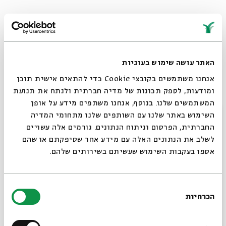
חמישי
ולכאורה עסקנו בשלנו
רק בשלנו
האתר עושה שימוש בעוגיות
בלי לבקש גדולות ונצורות.
אנחנו משתמשים בקובצי Cookie כדי להתאים אישית תוכן
שלווה מופרת
ומודעות, לספק תכונות של מדיה חברתית ולנתח את תנועת
וכבר אחרת
המשתמשים שלנו. בנוסף, אנחנו משתפים מידע על אופן
ואין טעם לכסות
סגור
השימוש באתר שלנו עם השותפים שלנו מתחומי המדיה
כי בפתח נכנסות -
החברתית, הפרסום וניתוח הנתונים. גורמים אלה עשויים
התמורות.
לשלב את הנתונים האלה עם מידע אחר שסיפקתם או שהם
אספו בעקבות השימוש שעשיתם בשירותים שלהם.
זה בזו נביט
ונתמה שנית
אם ראינו נכונה
בחירת
הכרחיות
הסכמה
לפעמים אני
רוצים לדעת מה קורה
לפעמים אתה
כה זקוקים לנחמה.