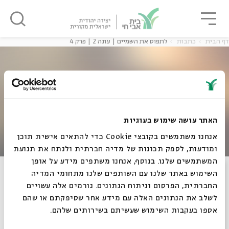
גור
סגור
סגור
דף הבית
כתבות
לתפוס את השמיים | עונה 2 | פרק 4
ה
אנגלית
נוער
ה
אנגלית
מיוחדי
האתר עושה שימוש בעוגיות
אנחנו משתמשים בקובצי Cookie כדי להתאים אישית תוכן
ומודעות, לספק תכונות של מדיה חברתית ולנתח את תנועת
המשתמשים שלנו. בנוסף, אנחנו משתפים מידע על אופן
סגור
לתפוס את השמיים | עונה 2 | פרק 4
השימוש באתר שלנו עם השותפים שלנו מתחומי המדיה
החברתית, הפרסום וניתוח הנתונים. גורמים אלה עשויים
לשלב את הנתונים האלה עם מידע אחר שסיפקתם או שהם
אספו בעקבות השימוש שעשיתם בשירותים שלהם.
26.10.10