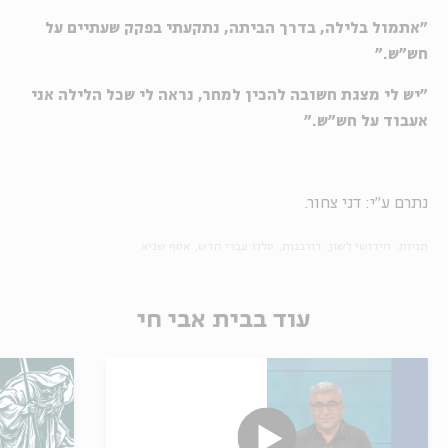
"אתמול בלילה, בדרך הביתה, נתקעתי בפקק שעתיים על
חש"ש."
"יש לי מצגת חשובה להכין למחר, נראה לי שכל הלילה אני
אעבוד על חש"ש."
נתרם ע"י: דני צחור.
תגיות:
חידושי לשון
דורבנות
סלנג עברי חדש
אסף שגיא
עוד בבית אבי חי