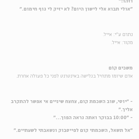
וזהו!"
"
אולי תבוא אלי לישון היום? לא יזיק לי גוף חימום."
נתרם ע"י: אייל.
מקור: אייל.
משכים קוֹם
אדם שיומו מתחיל בגלישה באינטרנט לפני כל פעולה אחרת.
- "יוסי, שוב השכמת קום, צחצח שיניים אי אפשר להתקרב
אליך."
- "10:00 בבוקר ואתה נראה הפוך…"
"אל תשאל, השכמתי קום לפייסבוק ונשאבתי לשעתיים."