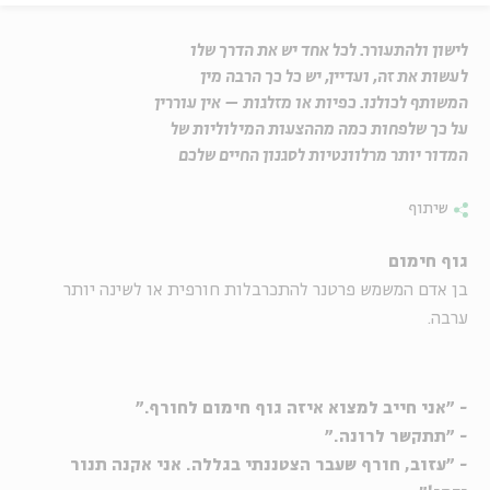
לישון ולהתעורר. לכל אחד יש את הדרך שלו
לעשות את זה, ועדיין, יש כל כך הרבה מין
המשותף לכולנו. כפיות או מזלגות – אין עוררין
על כך שלפחות כמה מההצעות המילוליות של
המדור יותר מרלוונטיות לסגנון החיים שלכם
שיתוף
גוף חימום
בן אדם המשמש פרטנר להתכרבלות חורפית או לשינה יותר
ערבה.
- "אני חייב למצוא איזה גוף חימום לחורף."
- "תתקשר לרונה."
- "עזוב, חורף שעבר הצטננתי בגללה. אני אקנה תנור