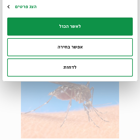
רק 3 פעמים."
הרשמה
הצג פרטים
- "מה קורה בפעם הרביעית?"
- "הוא מתחיל להשמיע את הדיסקוגרפיה של אורי פיינמן."
לאשר הכול
נתרם ע"י: אלעד יניב.
אפשר בחירה
לדחות