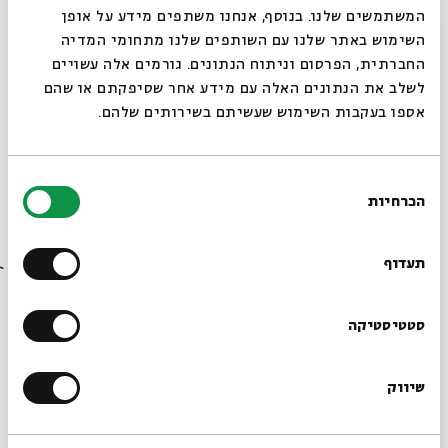
המשתמשים שלנו. בנוסף, אנחנו משתפים מידע על אופן
סגור
השימוש באתר שלנו עם השותפים שלנו מתחומי המדיה
החברתית, הפרסום וניתוח הנתונים. גורמים אלה עשויים
- "מה יש לך? למה אתה מתגרד כמו משוגע?"
לשלב את הנתונים האלה עם מידע אחר שסיפקתם או שהם
- "את לא מאמינה, כל הלילה שמעתי זמזום ליד האוזן
אספו בעקבות השימוש שעשיתם בשירותים שלהם.
והתעלמתי, בבוקר גילית שחלמתי בעקיץ".
בחירת
הכרחיות
הסכמה
נתרם ע"י: orlev_z.
רוצים לדעת מה קורה
בבית אבי חי לפני כולם?
תעדוף
אין עוררין
כפתור בשעון המעורר המאפשר לדחות את ההשכמה בכמה דקות.
הרשמו לניוזלטר שלנו
סטטיסטיקה
תרגום עברי למונח "snooze".
שיווק
*כתובת דוא"ל
- "מצוין, השעון המעורר הזה מאפשר לך לעשות אין עוררין