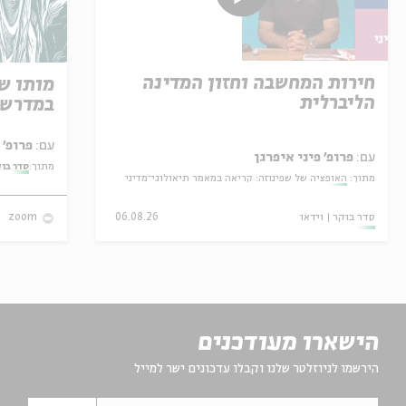
חירות המחשבה וחזון המדינה
מותו ש
הליברלית
במדרש 
עם:
פרופ' אביגדור שנאן
עם:
פרופ' פיני איפרגן
מתוך:
סדר בו
מתוך:
האופציה של שפינוזה: קריאה במאמר תיאולוגי־מדיני
סדר בוקר
וידאו
06.08.26
zoom
הישארו מעודכנים
הירשמו לניוזלטר שלנו וקבלו עדכונים ישר למייל