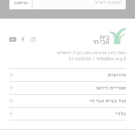
*כתובת דוא"ל
הרשמה
המלך ג'ורג' 44 פינת רחוב קק״ל, ירושלים
02-6215300
info@bac.org.il
אירועים
עיון
ספריית וידאו
אנגלית
ילדים
שיעורי בוקר
עוד בבית אבי חי
מוזיקה
מיוחדים
תערוכות
עיון
כללי
נוער
מיוחדים
מיוחדים
צרו קשר
ספרות ושירה
פודקאסטים מומלצים
ספרות ושירה
אודות
סדרות
כתבות