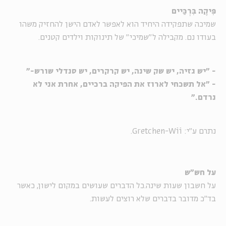
פִּיקֶה בִּרְכַּיים
שמיכה שתפקידה היחיד הוא לאפשר לאדם הישן להחזיק משהו
בעודו נם. מקבילה ל"שמיכי" של תינוקות וילדים קטנים.
- "יש גזיה, יש שק שינה, יש קרקרים, יש סנדלי שורש-"
- "אל תשכחי לארוז את הפיקה ברכיים, אחרת אני לא
נרדם."
נתרם ע"י: Gretchen-Wii.
על חש"ש
על חשבון שעות שינה.כל הדברים שעושים במקום לישון, כאשר
בד"כ מדובר בדברים שלא רוצים לעשות.