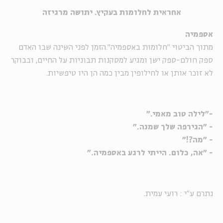
אחראית לחלומות בעקיץ. יתושה מרגיזה
אספמיה
מתוך הביטוי "חלומות באספמיה".הזמן לפני השינה שבו האדם
ספק חולם-ספק ישן ומגיע למסקנות תבוניות על החיים, ובבוקר
לא זוכר אותן או לחילופין מבין כמה הן היו טיפשיות.
-"לילה טוב מאמי."
- "הגירפה שלך שמנה."
- "מה?!"
- "אה, כלום. הייתי לרגע באספמיה."
נתרם ע"י : רועי עמית.