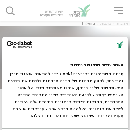
גור
סגור
סגור
דף הבית
כתבות
גיוואלד !
ה
אנגלית
נוער
האתר עושה שימוש בעוגיות
ה
אנגלית
מיוחדי
אנחנו משתמשים בקובצי Cookie כדי להתאים אישית תוכן
ומודעות, לספק תכונות של מדיה חברתית ולנתח את תנועת
המשתמשים שלנו. בנוסף, אנחנו משתפים מידע על אופן
סגור
השימוש באתר שלנו עם השותפים שלנו מתחומי המדיה
גיוואלד !
החברתית, הפרסום וניתוח הנתונים. גורמים אלה עשויים
לשלב את הנתונים האלה עם מידע אחר שסיפקתם או שהם
אספו בעקבות השימוש שעשיתם בשירותים שלהם.
20.01.11