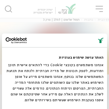
גור
סגור
סגור
דף הבית
כתבות
תמול שלשום | 1949 | פרק 3
ה
אנגלית
נוער
ה
אנגלית
מיוחדי
האתר עושה שימוש בעוגיות
אנחנו משתמשים בקובצי Cookie כדי להתאים אישית תוכן
ומודעות, לספק תכונות של מדיה חברתית ולנתח את תנועת
המשתמשים שלנו. בנוסף, אנחנו משתפים מידע על אופן
תמול שלשום | 1949 | פרק 3
סגור
השימוש באתר שלנו עם השותפים שלנו מתחומי המדיה
החברתית, הפרסום וניתוח הנתונים. גורמים אלה עשויים
לשלב את הנתונים האלה עם מידע אחר שסיפקתם או שהם
אספו בעקבות השימוש שעשיתם בשירותים שלהם.
27.01.11