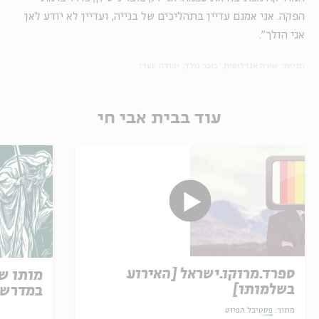
הפקה. אני אמנם עדיין בתהליכים של בנייה, ועדיין לא יודע לאן
אני הולך".
תגיות:
שירה אנדלוסית
כוכב נולד
יהודה סעדו
עוד בבית אבי חי
ספרד.מרוקו.ישראל [האירוע
מותו ש
בשלמותו]
במדרש 
מתוך:
פסטיבל הפיוט