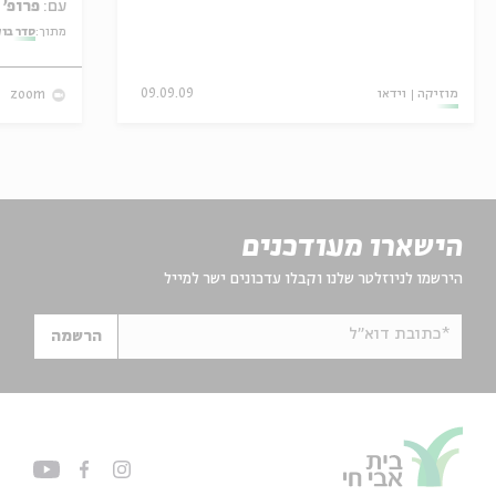
עם:
פרופ' אביגדור שנאן
מתוך:
סדר בו
מוזיקה
וידאו
09.09.09
zoom
הישארו מעודכנים
הירשמו לניוזלטר שלנו וקבלו עדכונים ישר למייל
*כתובת דוא"ל
הרשמה