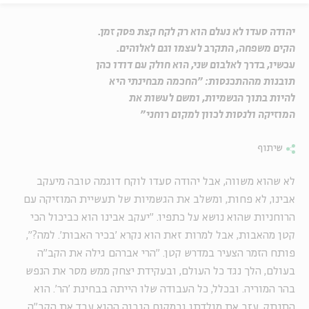
יהודה סעדו לא נעלם הוא רק לקח קצת פסק זמן.
הקים משפחה, התקרב לעצמו וגם לאלוהים.
עכשיו, בדרך לאלבום שני, הוא חולק עם דודו כהן
תובנות מההתכנסות: "החכמה מבחינתי היא
להיות בתוך הגשמיות, ומשם לעשות את
המוזיקה ולנסות לכוון למקום רוחני"
שיתוף
לא שהוא משווה, אבל יהודה סעדו לוקח דוגמה טובה מיעקב
אבינו, לא פחות, ומשלב את הגשמיות של תעשיית המוזיקה עם
הרוחניות שהוא נושא על כתפיו. "יעקב אבינו הוא כביכול הכי
קטן מהאבות, אבל למרות זאת הוא נקרא 'בכיר האבות'. למה?",
פותח הזמר הצעיר במדרש קטן. "הרי אברהם גילה את הקב"ה
בעולם, הלך נגד כל העולם, ובעקידת יצחק ממש מסר את הנפש
בהר המוריה. ובכלל, כל העבודה שלו הייתה בבחינת 'הר'. הוא
התנתק, עזב את מולדתו ובמקום הגבוה ההוא עבד את הקב"ה.