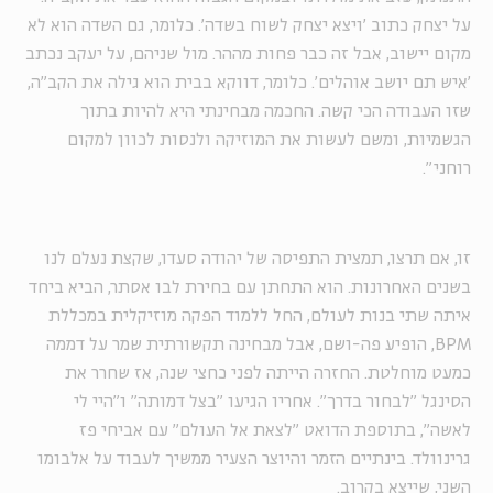
על יצחק כתוב 'ויצא יצחק לשוח בשדה'. כלומר, גם השדה הוא לא
מקום יישוב, אבל זה כבר פחות מההר. מול שניהם, על יעקב נכתב
'איש תם יושב אוהלים'. כלומר, דווקא בבית הוא גילה את הקב"ה,
שזו העבודה הכי קשה. החכמה מבחינתי היא להיות בתוך
הגשמיות, ומשם לעשות את המוזיקה ולנסות לכוון למקום
רוחני".
זו, אם תרצו, תמצית התפיסה של יהודה סעדו, שקצת נעלם לנו
בשנים האחרונות. הוא התחתן עם בחירת לבו אסתר, הביא ביחד
איתה שתי בנות לעולם, החל ללמוד הפקה מוזיקלית במכללת
BPM, הופיע פה-ושם, אבל מבחינה תקשורתית שמר על דממה
כמעט מוחלטת. החזרה הייתה לפני כחצי שנה, אז שחרר את
הסינגל "לבחור בדרך". אחריו הגיעו "בצל דמותה" ו"היי לי
לאשה", בתוספת הדואט "לצאת אל העולם" עם אביחי פז
גרינוולד. בינתיים הזמר והיוצר הצעיר ממשיך לעבוד על אלבומו
השני, שייצא בקרוב.