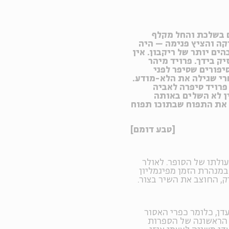
עצים בשלכת והחל מקלף
קה והציץ פנימה – היה
ים יותר של ריקבון. אין
ק בידך. פרויד מיהר
יפורים שסיפר לפני
1 – כמה חודשים אחרי שגילה את הלא-מודע.
רויד סיפרה לאביה
ן לא השלים באותה
 את התפוח שבתוכו תפוח
[טבע דומם]
עולתו של הסופר. לאולר
 במנהרת הזמן מפיגמליון
, החוצב את השיר בצור.
דן, כלומר כפרי האסור
 הראשונה של הספרות