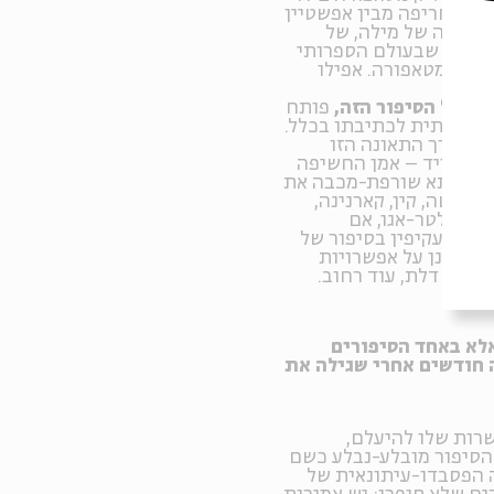
יציה חריפה מבין אפשטיין
ך מעשה של מילה, של
ך. אלא שבעולם הספרותי
חזקת מטאפורה. אפילו
י
מיו של הסיפור הזה,
פותח
זו מהותית לכתיבתו בכלל.
 רק דרך התאונה הזו
יש, פרויד – אמן החשיפה
תא-רבתא שורפת-מכבה את
קיחוטה, קין, קארנינה,
מות אלטר-אגו, אם
 לכך בעקיפין בסיפור של
 המקונן על אפשרויות
, עוד דלת, עוד רחוב.
אלא באחד הסיפורים
ה לבתו, אנה, שנולדה ב-1895 – כמה חודשים אחרי שגילה את
רות שלו להיעלם,
 הסיפור מובלע-נבלע כשם
ה הפסבדו-עיתונאית של