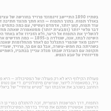
בסתיו 1890 התיישב זיגמונד פרויד בחורשה של 
באולר תפוח. בתוך התפוח – הוא חתך מהצד חתיכה ד
עוד תפוח, קטן יותר, אדמדם ועסיסי, עם כמה כתמים כה
דבר פלאי יותר (ומבעית יותר) ממטאפורה שאתה מחזי
להשליך את התפוח אל היער, ולא הזכירו אלא באחד הס
השינה לבתו, אנה, שנולדה ב-895
ייתכן מאד שהפרי התגלגל גם לאחד מהחלומות שאנה פ
כשהיתה בת חמש-עשרה, אבל גם אם כך, פרויד, שעדיי
תקופה עם העובדה שבתו מגלה עניין בכתביו, השמיט
מדיווחיו על טבע הנפש.
פעולת הקילוף היא לא רק פעולה של הפסיכולוג – היא פ
ביד, כמטאפורה ליוצר, שורשים מיתולוגיים. די אם נטוס
החוצב בשנהב את אהובתו ועד "פטיש צרותיי" של ביאליק
התפוח, דרך הפרשנות הנוצרית, זכה להתגלם כפרי גן הע
הראשון. אפשטיין ממקם את פרויד בדרמה הפסיכולוגית