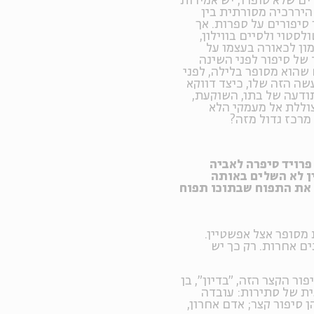
ים שלא סופרו; יש אמירות
היררכיה מסורתית בין
סיפורים על ספרות. אך
טוי ולסיים בווילון,
מון לכאורה בעצמו על
 של סיפור לפני השינה
שהוא מסופר בלילה, לפני
שה הזה שלו, כיצד דווקא
ודעה של בתו, השוקעת,
וללת אל מעמקי הלא
מרכז גדול מזה?
רויד סיפרה לאביה
ן לא השלים באותה
 את התפוח שבתוכו תפוח
מסופר אצל אפשטיין.
ם אחרות. רק כך יש
פור הקצר הזה, "בדיון", בן
ית של סתירות: עובדה
סיפור קצר; אדם אחרון,