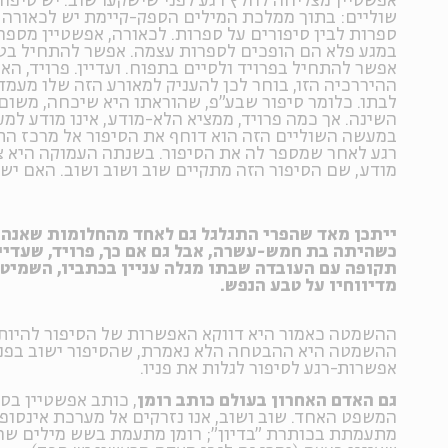
אפשטיין מצליחה לחלץ רגע לפני שישקעו שוב. יש סיפור
שוליים: בתוך ממלכת המילים הספק-קיימת יש לכאורה 
ספרות לבין סיפורים על ספרות. לכאורה, אפשטיין מספר 
במגע פלא הם הופכים לספרות עצמה. אפשר להתחיל בטולס
אפשר להתחיל בפרויד ולסיים בתפוח. ועדיין. פרויד, הא
ההיררכיה הזו, בוחר לכן להעניק למאורע הזה שלו מעמד
לבתו. כלומר סיפור שבע"פ, שהוראתו היא שיכחה, משום 
השינה. אך כמה פרויד, ממציא הלא-מודע, אינו מודע למע
במעשה השוליים הזה הוא דוחף את הסיפור אל מרכז הת
רגע לאחר שמספר לה את הסיפור. בשנתה העמוקה היא צ
מודע, שם הסיפור הזה מתקיים שוב ושוב ושוב. האם יש 
ייתכן מאד שהפרי התגלגל גם לאחד מהחלומות שאנה פ
כשהיתה בת חמש-עשרה, אבל גם אם כך, פרויד, שעדיי
תקופה עם העובדה שבתו מגלה עניין בכתביו, השמיט
מדיווחיו על טבע הנפש.
ההשמטה כאמור היא דווקא האפשרות של הסיפור להיות 
ההשמטה היא ההבטחה הלא נאמרת, שהסיפור ישוב בפני
אפשרות-רגע לסיפור לגלות את פניו.
גם האדם האחרון בעולם כותב רומן
, כותב אפשטיין בסי
המשפט האחד. שוב ושוב, אנו נזרקים אל מערכת אינסופ
מתעמתת בכותרת "בדיון"; רומן מתעמת בשש מילים שהן 