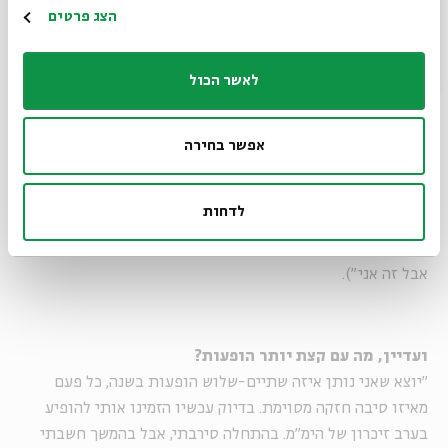
סתם כתבי יד, אלא כאלה שנכתבו בתקופה שבה הראי"ה שהה
הרשמה
הצג פרטים
בלונדון.
לאשר הכול
דווקא לסיבובי הופעות המוזיקאי הוותיק פחות מתחבר. חממה
מעדיף להימנע מכך, ולמרות שאת התנגדותו הגורפת להופעות
אפשר בחירה
כבר הסיר לאחר פריצת "אנא בכח", הוא עדיין מעדיף להופיע
טיפין-טיפין ולברור את ההופעות באמצעות פינצטה. זה אומר
לדחות
שצריך לחכות עד פסח להופעה בודדת המבוססת על שירי
האלבום ("אמנם הפקה וחזרות בשביל הופעה אחת זה מטורף,
אבל זה אני").
ועדיין, מה עם קצת יותר הופעות?
"יוצא שאני נותן איזה שתיים-שלוש הופעות בשנה, כל פעם
מאיזו סיבה חזקה מסוימת. בדיוק עכשיו הזמינו אותי להופיע
בערב זיכרון של הימ"מ. בהתחלה סירבתי, אבל בהמשך חשבתי