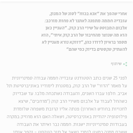
אחרי שהפך את "אנא בכוח" לסוג של המנון,
עובדיה חממה מתפנה לאתגר לא פחות מורכב:
אלבום המבוסס על שירי הרב קוק. "העניין כאן
הוא מה שנוצר מהחיבור של הרב קוק איתי", הוא
מספר בראיון לדודו כהן, "דווקא נורא מעניין לא
להעתיק טקסטים בדיוק כפי שהם"
שיתוף
לפני 25 שנים כתב הסטודנט עובדיה חממה עבודה סמינריונית
על מאמר "הדור" של הרב קוק, במסגרת לימודיו באוניברסיטת תל
אביב. חלפו עברו השנים, והעבודה נשתכחה מלבו. עד שבדיוק
כשהחל לעבוד על אלבום משירי הרב קוק ("מרחבים", שיצא
לחנויות בחודש האחרון) פנתה אליו קרובת משפחה שלומדת
פילוסופיה יהודית באוניברסיטה, ושאלה האם הוא מחזיק במקרה
בעבודות סמינריוניות ישנות. חממה נבר ואיתר את העבודה
ששכח ממנה כמעט לגמרי, נשאב אל תוך הטקסט - והפך אותו