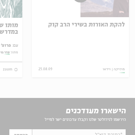
להקת האורות בשירי הרב קוק
מותו ש
במדרש 
עם:
פרופ' אביגדור שנאן
מתוך:
סדר בו
מוזיקה
וידאו
25.08.09
zoom
הישארו מעודכנים
הירשמו לניוזלטר שלנו וקבלו עדכונים ישר למייל
*כתובת דוא"ל