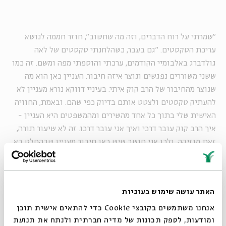
"שמרתי על רוח הדברים, וזה מה שחשוב", חוזר חממה לנושא
עריכת הטקסטים. "גם בעבר, כשהלחנתי טקסטים של לאה
גולדברג באלבומיי הקודמים, ערכתי והוספתי מפה ומשם. זה כמו
ששני משוררים נפגשים ונוצר איזה חיבור. העניין כאן הוא מה
שנוצר מהחיבור של הרב קוק איתי. בעיניי דווקא נורא מעניין לא
להעתיק טקסטים ולצטט אותם בדיוק כפי שהם. ובאמת, החוויה
האישית שלי בתוך כל אחד מהשירים ומהמשפטים היא העניין -
איך הרב קוק עובר דרכי ואיך אני עובר דרכו. זה לא שיעור תורה,
זאת מוזיקה. ולכן אני חושב שיש כאן חיבור מעניין שבהחלט בא
לידי ביטוי מוזיקלי".
האתר עושה שימוש בעוגיות
היה לך קל לחבר לחנים לטקסטים בעלי אופי של קדושה?
אנחנו משתמשים בקובצי Cookie כדי להתאים אישית תוכן
"זה לא פשוט לחבר בין טקסטים עם קדושה לבין מוזיקה
ומודעות, לספק תכונות של מדיה חברתית ולנתח את תנועת
מודרנית. יש אמנים שלא מצליחים לעשות את החיבור הזה. זה