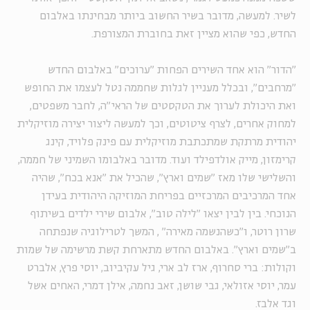
לשיר. למעשה, מדובר בשיר החשוב ביותר מבחינתו באלבום
החדש, כפי שהוא מציין זאת בחוברת המצורפת.
"הדור" הוא אחד השירים הפחות "ערוכים" באלבום החדש
"מרחבים", ובכלל מעניין לגלות שחממה נטל לעצמו את החופש
ואת היכולת לערוך את הטקסטים של הראי"ה, לחבר משפטים,
למחוק אחרים, לצרף ציטוטים, וכך למעשה ליצור יצירה מוזיקלית
יהודית מרתקת שמתכתבת מוזיקלית עם פינק פלויד, קינג
קרימזון, מייק אולדפילד ועוד. מדובר באלבומו השמיני של חממה,
והשלישי שלו מאז "שמים וארץ", שהכיל את "אנא בכח", שהיה
אחד המרכיבים המרכזיים בפריחת המוזיקה היהודית בעידן
הנוכחי. בין לבין יצאו "לילה טוב", אלבום שירי ילדים בשיתוף
שרון רוטר, ו"כשהנשמה מאירה" , המשך לטרילוגיה שנפתחה
ב"שמים וארץ". באלבום החדש מתארחת קשת מרשימה של שמות
וקולות: ברי סחרוף, ארז לב ארי, גיל עקיביוב, יוסי פרץ, אלברט
עמר, יוסי אזולאי, גבי שושן, זאב נחמה, אילן דמרי, האחים אשל
וגד אלבז.