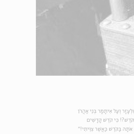
ֶלְעָזָר וְעַל אִיתָמָר בְּנֵי אַהֲרֹן
ּדֶשׁ?! כִּי קֹדֶשׁ קָדָשִׁים
ָהּ בַּקֹּדֶשׁ כַּאֲשֶׁר צִוֵּיתִי!"