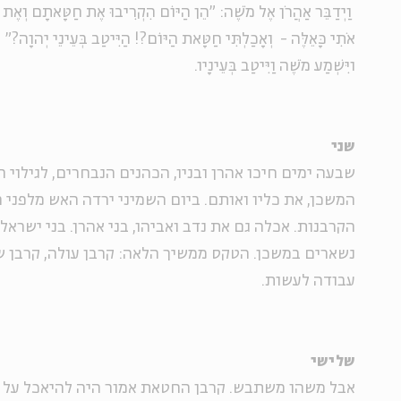
וַיְדַבֵּר אַהֲרֹן אֶל מֹשֶׁה: "הֵן הַיּוֹם הִקְרִיבוּ אֶת חַטָּאתָם וְאֶת ע
אֹתִי כָּאֵלֶּה - וְאָכַלְתִּי חַטָּאת הַיּוֹם?! הַיִּיטַב בְּעֵינֵי יְהוָה?"
ויִּשְׁמַע מֹשֶׁה וַיִּיטַב בְּעֵינָיו.
שני
שבעה ימים חיכו אהרן ובניו, הכהנים הנבחרים, לגילוי
המשכן, את כליו ואותם. ביום השמיני ירדה האש מלפני 
הקרבנות. אכלה גם את נדב ואביהו, בני אהרן. בני ישרא
נשארים במשכן. הטקס ממשיך הלאה: קרבן עולה, קרבן ש
עבודה לעשות.
שלישי
אבל משהו משתבש. קרבן החטאת אמור היה להיאכל על י