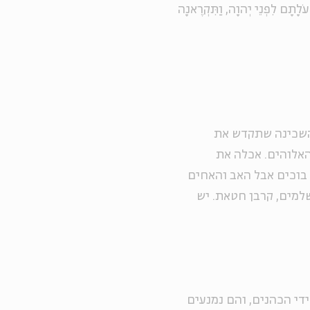
ֹלָתָם לִפְנֵי יְהוָה, וַתִּקְרֶאנָה
 השכינה שתקדש את
האלוהים. אכלה את
ל בוכים אבל האב והאחים
למים, קרבן חטאת. יש
די הכהנים, והם נמנעים