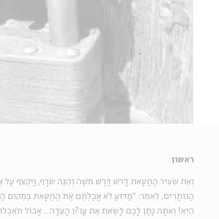
ראשון
וְאֵת שְׂעִיר הַחַטָּאת דָּרֹשׁ דָּרַשׁ מֹשֶׁה וְהִנֵּה שֹׂרָף, וַיִּקְצֹף עַל א
הַנּוֹתָרִים, לֵאמֹר: "מַדּוּעַ לֹא אֲכַלְתֶּם אֶת הַחַטָּאת בִּמְקוֹם הַקֹ
הִיא! וְאֹתָהּ נָתַן לָכֶם לָשֵׂאת אֶת עֲו?ֹן הָעֵדָה... אָכוֹל תֹּאכְלוּ אֹת