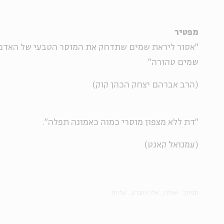
מפטיר
"אסור ליראת שמים שתדחק את המוסר הטבעי של האדם, 
שמים טהורה"
(הרב אברהם יצחק הכהן קוק)
"דת ללא מצפון מוסרי כמוה כאמונה תפלה".
(עמנואל קאנט)
תגיות:
שמיני
אלי ויסברט
עליות