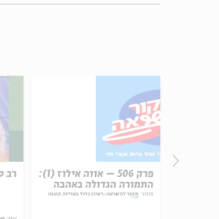
זון
פרק 506 – אווה אילוז (1):
רב ס
התמורה הגדולה באהבה
מתוך:
מקור להשראה: רעיון גדול באריזה קטנה