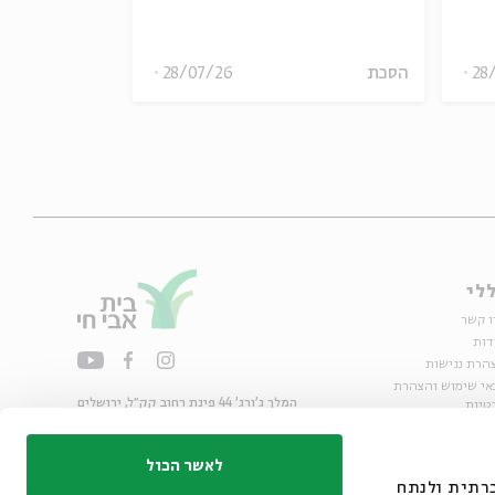
28
הסכת
28/07/26
הסכת
לי
ו קשר
דות
הרת נגישות
אי שימוש והצהרת
המלך ג'ורג' 44 פינת רחוב קק״ל, ירושלים
טיות
02-6215300
ות
info@bac.org.il
לאשר הכול
דיה חברתית ולנתח