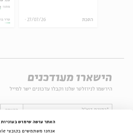
עם:
פר
אמר תיאולוגי־מדיני
מתוך:
מ
הסכת
27/07/26
06.08.26
סדר בו
הישארו מעודכנים
הירשמו לניוזלטר שלנו וקבלו עדכונים ישר למייל
*כתובת דוא"ל
הרשמה
האתר עושה שימוש בעוגיות