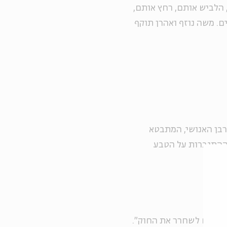
 הלביש אותם, רחץ אותם,
ם. משה נוזף ואהרן תוקף
קרבן האנושי, המתבטא
 ההתגברות על הטבע
ר.
צריכים לשחרר את החוק".