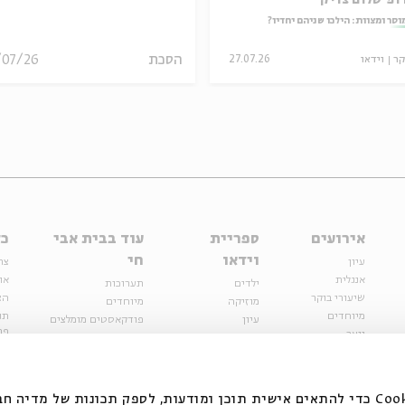
ופ' שלום צדיק
וסר ומצוות: הילכו שניהם יחדיו?
הסכת
/07/26
קר
וידאו
27.07.26
אירועים
ספריית
עוד בבית אבי
כל
וידאו
חי
עיון
צר
אנגלית
או
ילדים
תערוכות
שיעורי בוקר
הצ
מוזיקה
מיוחדים
מיוחדים
תנ
עיון
פודקאסטים מומלצים
פר
נוער
מיוחדים
כתבות
חנ
ספרות ושירה
ספרות ושירה
קצה הקרחון
סדרות
על הדרך
אירועי עבר
מפלגת המחשבות
אנחנו משתמשים בקובצי Cookie כדי להתאים אישית תוכן ומודעות, לספק תכונות של מ