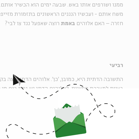
ממנו ושורפים אותו באש. שבעה ימים הוא הכשיר אותם,
משח אותם - ועכשיו הנגנים הראשונים בתזמורת מזייפי
חזרה – האם אלוהים
באמת
רוצה שאפעל נגד צו לבי?
רביעי
התשובה הדתית היא, כמובן, 'כן'. אלוהים הדתי רוצה ב
בציות למערכת המצוות. לאלוהים הדתי יש נחת רוח מן
האנושי, והרתימה של כוחות החיים למען מטרה נעלה יות
חמישי
"החוק לעולם לא ישחרר את בני האדם; בני האדם הם ש