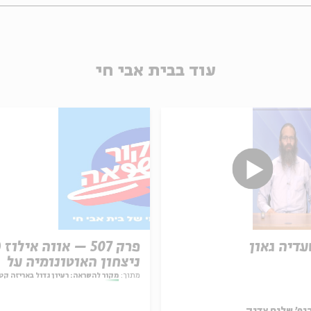
עוד בבית אבי חי
עדיה גאון
ניצחון האוטונומיה על
המחויבות
מתוך:
מקור להשראה: רעיון גדול באריזה קט