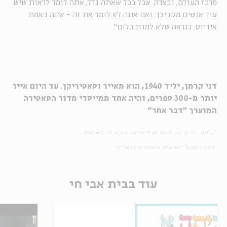
מרכז העולם, ובצדק. אבל ככל שאתה גדל, אתה לומד לראות שיש
עוד אנשים מסביבך. ואם אתה לא לומד את זה - אתה באמת
אידיוט. כנראה שלא למדת כלום".
דני קרמן, יליד 1940, הוא מאייר וסאטיריקן. עד היום אייר
יותר מ-300 ספרים, והיה אחד ממייסדי מדור הסאטירה
המוערך "דבר אחר"
תגיות:
דני קרמן
סיפורים אישיים
זקנה
ראש השבט
ראש השבט? קשישים בחברה הישראלית
עוד בבית אבי חי