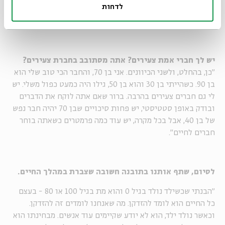
לדחות
לא מצליח מקנא בבמאי מצליח. מצד שני, נכון שאני לא מכיר הרבה
צעירים שמקנאים בזקנים".
יש לך חברי אמת צעירים? אתה מסתובב בחברת צעירים?
"כן, בהחלט, ולשני הכיוונים. אני בן 70, והחבר הכי טוב שלי הוא
בן 90. כשהייתי בן 30 והוא בן 50, גילו היה כמעט כפול משלי. יש
לי גם חברים צעירים בהרבה. ברור שאם אתה לוקח את הדברים
ובודק באופן סטטיסטי, יש פחות סיכויים שבן 70 יהיה חבר נפש
של בן 40, אבל בכל מקרה, יש עוד כמה פרמטרים כשאתה בוחר
חברים לחיים".
לסיום, שתף אותנו בתובנה חשובה שצברת במהלך החיים.
"הבנתי שכשילד נולד בגיל 0 והוא מת בגיל 100 או 80 - בעצם
כל החיים הוא לומד להזדקן. מה שאנחנו לומדים זה להזדקן.
וכאשר נולד ילד, הוא לא יודע שקיימים עוד אנשים. מבחינתו הוא