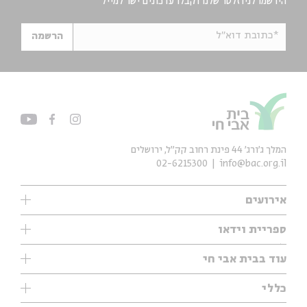
הירשמו לניוזלטר שלנו וקבלו עדכונים ישר למייל
*כתובת דוא"ל
הרשמה
המלך ג'ורג' 44 פינת רחוב קק״ל, ירושלים
02-6215300
info@bac.org.il
אירועים
עיון
ספריית וידאו
אנגלית
ילדים
שיעורי בוקר
עוד בבית אבי חי
מוזיקה
מיוחדים
תערוכות
עיון
כללי
נוער
מיוחדים
מיוחדים
צרו קשר
ספרות ושירה