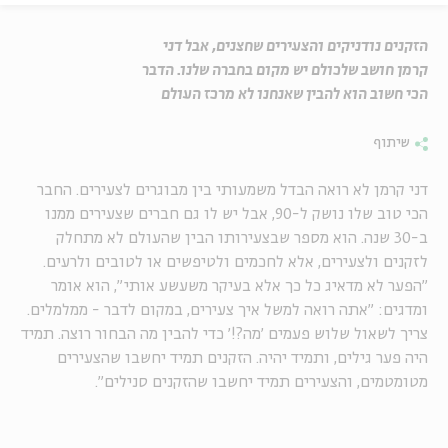
הזקנים נודניקים והצעירים שחצנים, אבל דני
קרמן חושב שלכולם יש מקום בחברה שלנו. הדבר
הכי חשוב הוא להבין שאנחנו לא מרכז העולם
שיתוף
דני קרמן לא רואה הבדל משמעותי בין מבוגרים לצעירים. החבר
הכי טוב שלו נושק ל-90, אבל יש לו גם חברים שצעירים ממנו
ב-30 שנה. הוא מספר שבצעירותו הבין שהעולם לא מתחלק
לזקנים ולצעירים, אלא לחכמים ולטיפשים או לטובים ולרעים.
"הפער לא מדאיג כל כך אלא בעיקר משעשע אותי", הוא אומר
ומדגים: "אתה רואה למשל איך צעירים, במקום לדבר - ממלמלים.
צריך לשאול שלוש פעמים 'מה?!' כדי להבין מה הבחור רוצה. תמיד
היה פער גילים, ותמיד יהיה. הזקנים תמיד יחשבו שהצעירים
מטומטמים, והצעירים תמיד יחשבו שהזקנים סנילים".