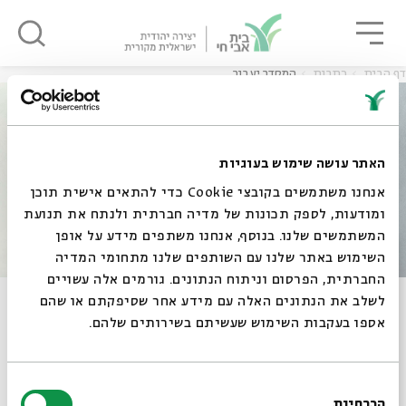
גור
סגור
סגור
דף הבית
כתבות
המסדר יעבור
ה
אנגלית
נוער
האתר עושה שימוש בעוגיות
אנחנו משתמשים בקובצי Cookie כדי להתאים אישית תוכן
ה
אנגלית
מיוחדי
ומודעות, לספק תכונות של מדיה חברתית ולנתח את תנועת
המשתמשים שלנו. בנוסף, אנחנו משתפים מידע על אופן
סגור
השימוש באתר שלנו עם השותפים שלנו מתחומי המדיה
החברתית, הפרסום וניתוח הנתונים. גורמים אלה עשויים
לשלב את הנתונים האלה עם מידע אחר שסיפקתם או שהם
המסדר יעבור
אספו בעקבות השימוש שעשיתם בשירותים שלהם.
04.05.11
בחירת
הכרחיות