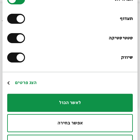
הסכמה
רוצים לדעת מה קורה
איזה צורה אתם רוצים? מגן דוד, ציור של
בבית אבי חי לפני כולם?
תעדוף
פיקאסו? כל דבר הם יכולים לעשות. כמעט כל
דבר
הרשמו לניוזלטר שלנו
סטטיסטיקה
שיתוף
שיווק
*כתובת דוא"ל
הרשמה
הצג פרטים
לאשר הכול
אפשר בחירה