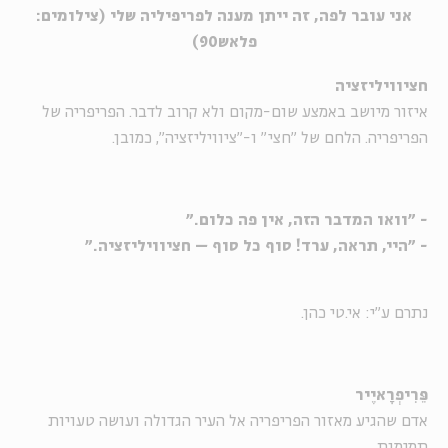
אני עובר לפה, זה ייתן מענה לפריפיליה שלי (צילומים:
פלאש90)
חציוויליזציה
איזור מיושב באמצע שום-מקום ולא קרוב לדבר. הפריפריה של
הפריפריה. הלחם של "חצי" ו-"ציוויליזציה", כמובן.
- "וואו המדבר הזה, אין פה כלום."
- "היי, תראה, ערד! סוף כל סוף – חציוויליזציה."
נתרם ע"י: אי.טי כהן.
פֵּרִיפְרָאיֶיר
אדם שהגיע מאזור הפריפריה אל העיר הגדולה ועושה טעויות
תמימות.