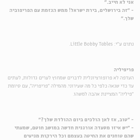
אני לא חייב."
- "זה בירושלים, בירת ישראל! ממש הגזמת עם הפריפוביה
שלך."
נתרם ע"י: Little Bobby Tables.
פריפיליה
העדפה לא פרופורציונלית לדברים שמחוץ לערים גדולות, לעתים
עד כדי שנאה כלפי כל מה שעירוני. מהמילה "פריפריה", עם סיומת
"פיליה" המציינת אהבה למשהו.
- "טוב, אז לאן הולכים ביום ההולדת שלך?"
- "יש איזו מסעדה אורגנית חדשה במושב חוטם, שמעתי
שהם טוחנים את החיטה בעצמם וכל הירקות מגיעים