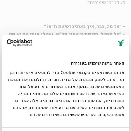
משקל "בן טיפוחים".
- "אז מה, גבר, איך באוניברסיטת ת"א?"
- "אל תשאל, הם שמעו שאני מב"ש, ושאלו אותי אם יש שם
משהו חוץ מגמלים וחול. אני מרגיש עכשיו כמו בן
קיפוחים."
האתר עושה שימוש בעוגיות
נתרם ע"י: ערן סוח.
אנחנו משתמשים בקובצי Cookie כדי להתאים אישית תוכן
מקור: האחים סוח.
ומודעות, לספק תכונות של מדיה חברתית ולנתח את תנועת
המשתמשים שלנו. בנוסף, אנחנו משתפים מידע על אופן
סגור
השימוש באתר שלנו עם השותפים שלנו מתחומי המדיה
מעלה גירה
החברתית, הפרסום וניתוח הנתונים. גורמים אלה עשויים
לשלב את הנתונים האלה עם מידע אחר שסיפקתם או שהם
כינוי כללי לישוב קטן ושכוח אל, בדרך כלל מעבר לקווי הקו
אספו בעקבות השימוש שעשיתם בשירותים שלהם.
בירוק.