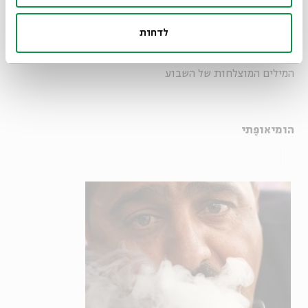
לדחות
נתרם ע"י: מנפיצן חוד.
המילים המוצלחות של השבוע
הומיאופֶּתי