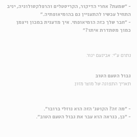
- "שמעת? אחרי הדיקור, הקריסטלים והרפלקסולוגיה, יניב
התחיל עכשיו להתעניין גם בהומיאופתיה."
- "חבר שלך כזה הומיאופתי. איך מדענית במכון ויצמן
כמוך מסתדרת איתו?"
נתרם ע"י: אבינעם יגור.
גבול הטעם הטוב
תאריך התפוגה של מוצר מזון.
- "מה זה? הקוטג' הזה הוא נוזלי ברובו".
- "כן, כנראה הוא עבר את גבול הטעם הטוב".