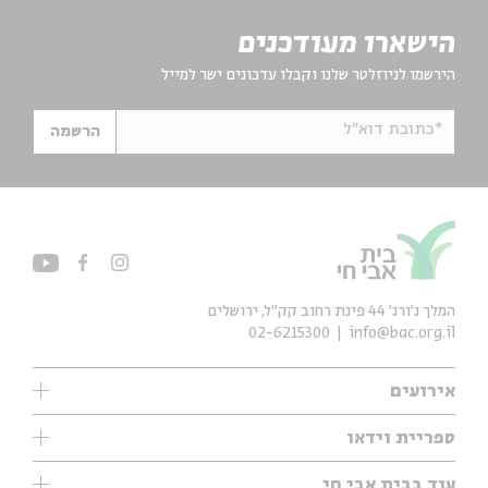
הישארו מעודכנים
הירשמו לניוזלטר שלנו וקבלו עדכונים ישר למייל
*כתובת דוא"ל
הרשמה
המלך ג'ורג' 44 פינת רחוב קק״ל, ירושלים
02-6215300
info@bac.org.il
אירועים
עיון
ספריית וידאו
אנגלית
ילדים
שיעורי בוקר
עוד בבית אבי חי