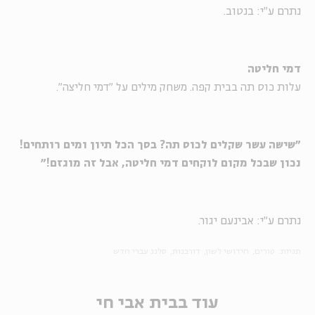
נתרם ע"י: בנטוב.
דמי חליטה
עלות כוס תה בבית קפה. משחק מילים על "דמי חליצה".
"שישה עשר שקלים לכוס תה? בסך הכל תיון ומים רותחים!
נכון שבכל מקום לוקחים דמי חליטה, אבל זה מוגזם!"
נתרם ע"י: אבינעם יגור.
תגיות:
טורים
חידושי לשון
דורבנות
סלנג עברי חדש
עוד בבית אבי חי