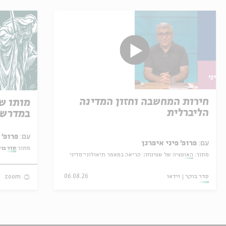
חירות המחשבה וחזון המדינה
מותו ש
הליברלית
במדרש 
עם:
פרופ' אביגדור שנאן
עם:
פרופ' פיני איפרגן
מתוך:
סדר בו
מתוך:
האופציה של שפינוזה: קריאה במאמר תיאולוגי־מדיני
סדר בוקר
וידאו
06.08.26
zoom