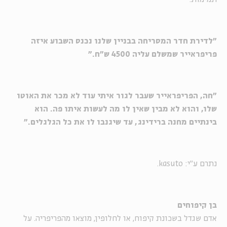
"לדירת חדר המסריחה בבניין שלנו נכנס השבוע איזה
פריפראייר שמשלם עליה 4500 ש"ח."
"חה, הפריפראייר שעבר לגור איתי עוד לא מכר את האוטו
שלו, והוא לא מבין שאין לו מה לעשות איתו פה. הוא
בינתיים מחנה ברידינג, עד שיגנבו לו את כל הגלגלים."
נתרם ע"י: kasuto.
בן קיפוחים
אדם שגדל בשכונת קיפוח, או לחלופין, מוצאו מהפריפריה. על