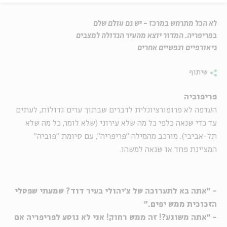
לא הכל מתרחש במרכז - יש גם עולם שלם
בפריפריה. המדור יוצא מהעיר הגדולה למצבים
גיאורפיים ונפשיים אחרים
שיתוף
פריפוביה
העדפה לא פרופורציונלית לדברים שבתוך ערים גדולות, לעתים
עד כדי שנאה כלפי כל מה שלא עירוני (שלא לומר, כל מה שלא
תל-אביבי). מורכב מהמילה "פריפריה", עם סיומת "פוביה"
המציינת פחד או שנאה למשהו.
- "אתה בא לתערוכה של צ'יהולי בעיר דוד? שמעתי שפסלי
הזכוכית ממש יפים."
- "אתה משוגע?! זה ממש רחוק! אני לא נוסע לפריפריה אם