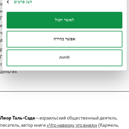
הצג פרטים
обнаружение. Поэтому рабби Йехошуа мог встать против
небесного голоса и сказать: «[Тора], не на небесах она».
Поэтому рабби Элеазар бен Азария мог утверждать, что даже
לאשר הכול
если одни мудрецы объявляют что-то нечистым, а другие —
чистым, все исходит от одного Пастыря. Поэтому — «и то, и
אפשר בחירה
другое — слова Бога живого».
Иными словами: это не ошибка — это функция.
Противоположности намеренно включены в один и тот же
לדחות
текст. Такое понимание позволяет сказать: «Око за око — это
деньги».
Лиор Таль-Саде
— израильский общественный деятель,
писатель, автор книги
«Что наверху, что внизу»
(Кармель,