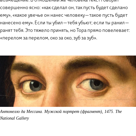
возмещение. В отношении же человека текст говорит
совершенно ясно: «как сделал он, так пусть будет сделано
ему», «какое увечье он нанес человеку — такое пусть будет
нанесено ему». Если ты убил — тебя убьют; если ты ранил —
ранят тебя. Это тяжело принять, но Тора прямо повелевает:
«перелом за перелом, око за око, зуб за зуб».
Антонелло да Мессина. Мужской портрет (фрагмент), 1475. The
National Gallery