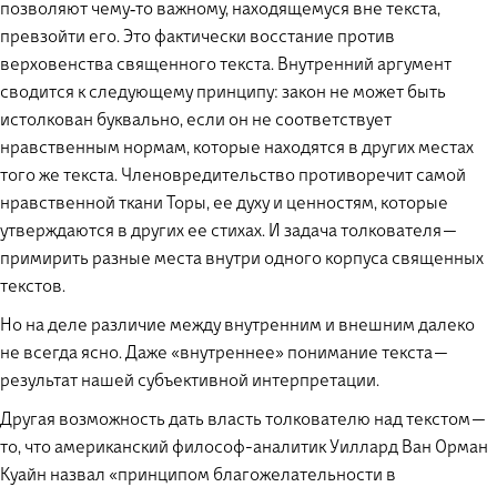
позволяют чему‑то важному, находящемуся вне текста,
превзойти его. Это фактически восстание против
верховенства священного текста. Внутренний аргумент
сводится к следующему принципу: закон не может быть
истолкован буквально, если он не соответствует
нравственным нормам, которые находятся в других местах
того же текста. Членовредительство противоречит самой
нравственной ткани Торы, ее духу и ценностям, которые
утверждаются в других ее стихах. И задача толкователя —
примирить разные места внутри одного корпуса священных
текстов.
Но на деле различие между внутренним и внешним далеко
не всегда ясно. Даже «внутреннее» понимание текста —
результат нашей субъективной интерпретации.
Другая возможность дать власть толкователю над текстом —
то, что американский философ-аналитик Уиллард Ван Орман
Куайн назвал «принципом благожелательности в