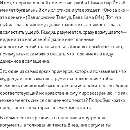
И вот, с поразительной смелостью, рабби Шимон бар Йохай
меняет буквальный смысл стихов и утверждает: «Око за око —
это деньги» (Вавилонский Талмуд, Бава Кама 84а). Тот, кто
выбил глаз ближнему, должен заплатить стоимость глаза,
возместить ущерб.
, разумеется, сразу возмущается —
Гемара
ведь не это написано! И далее идет длинный
апологетический толковательный ход, который объясняет,
почему все‑таки можно сказать, что Тора имела в виду
денежное возмещение.
Это один из самых ярких примеров, который показывает, что
мудрецы используют инструменты толкования, чтобы
изменить очевидный смысл текста и установить закон, более
соответствующий их нравственному мировоззрению. Но как
можно менять смысл священного текста? Попробую кратко
представить некоторые возможные ответы.
В герменевтике различают внешние и внутренние
аргументы в толковании текста. Внешние аргументы