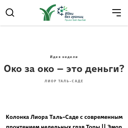
סגו
סגור
רוצים לדעת מה קורה
בבית אביחי לפני כולם? - דף משוכפל
Идея недели
Око за око – это деньги?
ЛИОР ТАЛЬ-САДЕ
*Электронный адрес
הרשמה
Колонка Лиора Таль-Саде с современным
прочтением недельных глав Торы || Эмор