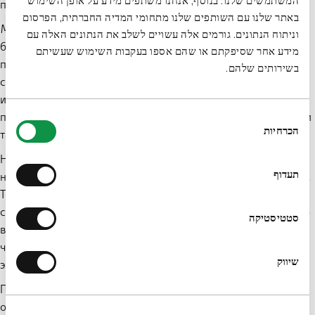
המשתמשים שלנו. בנוסף, אנחנו משתפים מידע על אופן השימוש
понимании Торы, и искал новое толкование.
באתר שלנו עם השותפים שלנו מתחומי המדיה החברתית, הפרסום
Многие современные ортодоксы не принимают принципа
וניתוח הנתונים. גורמים אלה עשויים לשלב את הנתונים האלה עם
благожелательности и считают, что при кажущемся
מידע אחר שסיפקתם או שהם אספו בעקבות השימוש שעשיתם
противоречии между объективной или моральной истиной и
בשירותים שלהם.
священным текстом нужно изменить свое понимание
истины. Текст, по умолчанию, прав. Но, похоже, в
בחירת
подавляющем большинстве случаев мудрецы не принимали
הכרחיות
הסכמה
такой подход.
Наконец, чтобы понять взгляды некоторых мудрецов, нужно,
תעדוף
на мой взгляд, сделать следующий шаг — еще более смелый.
Толкование предполагает, что у текста есть «правильный»
смысл, и мы его ищем. Но возможно автор текста намеренно
סטטיסטיקה
вложил в него разные, даже противоположные смыслы,
чтобы каждое поколение могло адаптировать текст к своей
שיווק
эпохе и своим нуждам?
По этой модели толкователь не раскрывает смысл закона —
он создает его. Толкование — это творческое решение, а не