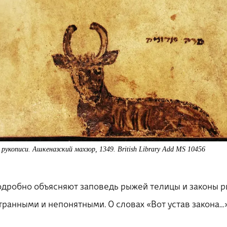
рукописи. Ашкеназский махзор, 1349. British Library Add MS 10456
одробно объясняют заповедь рыжей телицы и законы 
транными и непонятными. О словах «Вот устав закона…