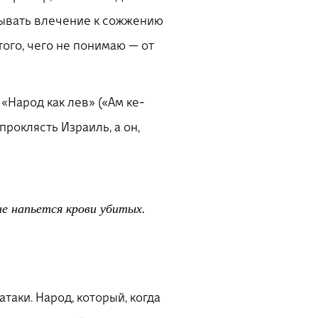
тывать влечение к сожжению
того, чего не понимаю — от
«Народ как лев» («Ам ке-
проклясть Израиль, а он,
не напьется крови убитых.
таки. Народ, который, когда