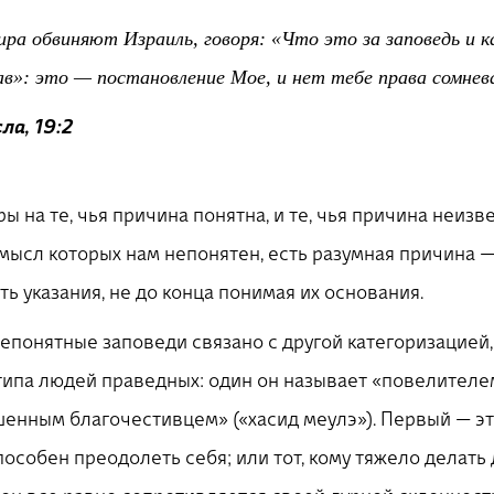
ра обвиняют Израиль, говоря: «Что это за заповедь и к
ав»: это — постановление Мое, и нет тебе права сомнев
ла, 19:2
ы на те, чья причина понятна, и те, чья причина неизве
 смысл которых нам непонятен, есть разумная причина —
ь указания, не до конца понимая их основания.
непонятные заповеди связано с другой категоризацией,
 типа людей праведных: один он называет «повелител
шенным благочестивцем» («хасид меулэ»). Первый — это
пособен преодолеть себя; или тот, кому тяжело делать