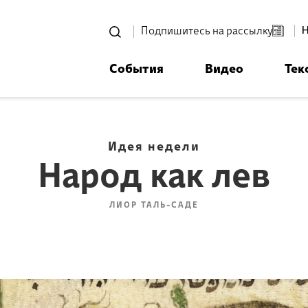
סגור
Подпишитесь на рассылку
События
Видео
Тек
רוצים לדעת מה קורה
ית אביחי לפני כולם? - דף משוכפ
Идея недели
Народ как лев
ЛИОР ТАЛЬ-САДЕ
*Электронный адрес