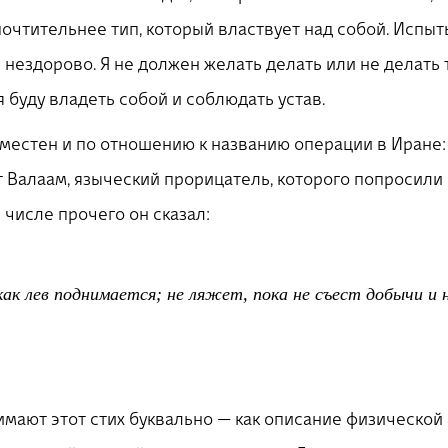
почтительнее тип, который властвует над собой. Испы
 нездорово. Я не должен желать делать или не делать 
я буду владеть собой и соблюдать устав.
уместен и по отношению к названию операции в Иране: 
т Валаам, языческий прорицатель, которого попросили 
 числе прочего он сказал:
как лев поднимается; не ляжет, пока не съест добычи и 
ают этот стих буквально — как описание физической а