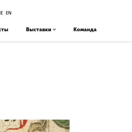
סגור
HE
EN
сты
Выставки
Команда
בב