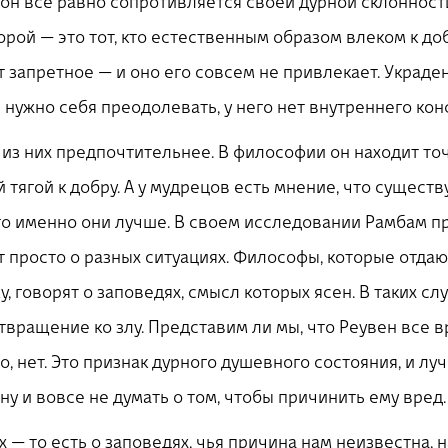
 он все равно сопротивляется своей дурной склонности
торой — это тот, кто естественным образом влеком к до
т запретное — и оно его совсем не привлекает. Украден
е нужно себя преодолевать, у него нет внутреннего кон
 из них предпочтительнее. В философии он находит точ
тягой к добру. А у мудрецов есть мнение, что существу
что именно они лучше. В своем исследовании Рамбам пр
т просто о разных ситуациях. Философы, которые отдаю
говорят о заповедях, смысл которых ясен. В таких сл
твращение ко злу. Представим ли мы, что Реувен все 
, нет. Это признак дурного душевного состояния, и лу
у и вовсе не думать о том, чтобы причинить ему вред.
х — то есть о заповедях, чья причина нам неизвестна, 