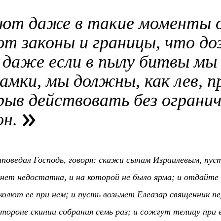
ют даже в такие моменты о
т законы и границы, что доз
 даже если в пылу битвы мы 
амки, мы должны, как лев, 
рыв действовать без огранич
он.
аповедал Господь, говоря: скажи сынам Израилевым, пу
 нет недостатка, и на которой не было ярма; и отдайте 
аколют ее при нем; и пусть возьмет Елеазар священник пе
тороне скинии собрания семь раз; и сожгут телицу при ег