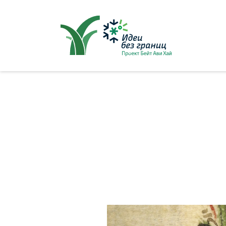
סגור
ל