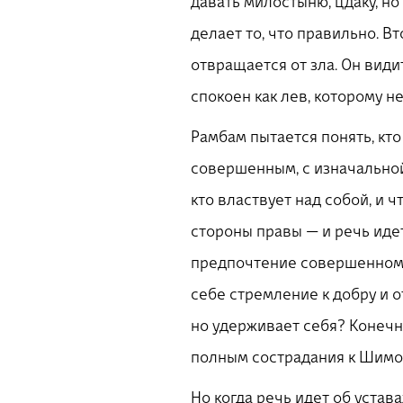
давать милостыню, цдаку, но
делает то, что правильно. В
отвращается от зла. Он види
спокоен как лев, которому н
Рамбам пытается понять, кто
совершенным, с изначальной 
кто властвует над собой, и 
стороны правы — и речь иде
предпочтение совершенному, 
себе стремление к добру и о
но удерживает себя? Конечно
полным сострадания к Шимон
Но когда речь идет об устава