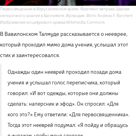
Первосвященник в Иерусалимском храме. Фрагмент витража Церкви
непорочного зачатия в Баллимоте, Ирландия. Фото: Andreas F. Borchert
Изображение из цифрового архива Wikimedia Commons
В Вавилонском Талмуде рассказывается о нееврее,
который проходил мимо дома учения, услышал этот
стих и заинтересовался.
Однажды один нееврей проходил позади дома
учения и услышал голос переписчика, который
говорил:
«
И вот одежды, которые они должны
сделать: наперсник и эфод
»
. Он спросил:
«
Для
кого это?
»
Ему ответили:
«
Для первосвященника
»
.
Тогда этот нееврей подумал:
«
Я пойду и обращусь
в иудаизм, чтобы меня сделали