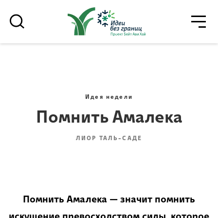
גור
סגור
רוצים לדעת מה קורה
בבית אביחי לפני כולם? - דף משוכפל
Идея недели
Помнить Амалека
ЛИОР ТАЛЬ-САДЕ
*Электронный адрес
הרשמה
Помнить Амалека — значит помнить
искушение превосходством силы, которое