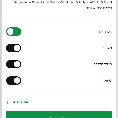
מידע אחר שסיפקתם או שהם אספו בעקבות השימוש שעשיתם
если придет день, когда ты захочешь отказаться
בשירותים שלהם.
от своей роли и миссии, которую ты принял на
себя среди человечества. Не завидуй лаврам,
בחירת
הכרחיות
הסכמה
которыми безрассудный мир увенчивает тех
счастливцев, что разрушили счастье людей. Помни
תעדוף
о земле, пропитанной слезами, взращивающей
лавры для таких венцов. Не забывай этого, когда
סטטיסטיקה
придет день, и ты сам пострадаешь от грубости и
насилия Амалека. Сохрани свою осанку! Сохрани
שיווק
человечность и принципы справедливости,
которым научил тебя твой Бог. Будущее за ними, и
הצג פרטים
в конце концов человечность и справедливость
одержат победу над грубостью и насилием, а ты