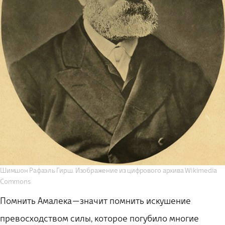
Шимшон Рафаэль Гирш. Изображение из цифрового архива Wikimedia
Commons
Помнить Амалека — значит помнить искушение
превосходством силы, которое погубило многие