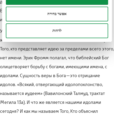
доверились Ему, Он объясняет, что Он — Бог их отцов.
Если вам так необходимо имя — пусть будет это Мое
אפשר בחירה
имя и память обо Мне.
לדחות
У каждого человека есть имя, как и у каждого
животного и всего в мире и во Вселенной. Только у
Того, кто представляет идею за пределами всего этого,
нет имени. Эрих Фромм полагал, что библейский Бог
олицетворяет борьбу с богами, имеющими имена, с
идолами. Сущность веры в Бога — это отрицание
идолов. «Всякий, отвергающий идолопоклонство,
называется иудеем» (Вавилонский Талмуд, трактат
Мегила 13а). И что же является нашими идолами
сегодня? И как мы называем Того, Кто объяснил