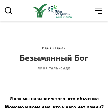
גור
סגור
רוצים לדעת מה קורה
בבית אביחי לפני כולם? - דף משוכפל
Идея недели
Безымянный Бог
ЛИОР ТАЛЬ-САДЕ
*Электронный адрес
הרשמה
И как мы называем того, кто объяснил
Моисею и всем нам, что у него нет имени?