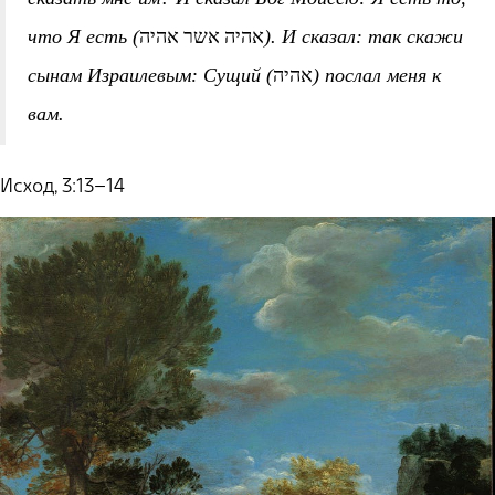
אהיה אשר אהיה
что Я есть (
). И сказал: так скажи
אהיה
сынам Израилевым: Сущий (
) послал меня к
вам.
Исход, 3:13–14