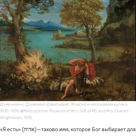
Доменикино (Доменико Дзампьери). Моисей и неопалимая купина,
1610–1616. 🅮Metropolitan Museum of Arts, Gift of Mr. and Mrs. Charles
Wrightsman, 1976.
«Я есть» (אהיה) — таково имя, которое Бог выбирает для