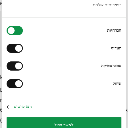
молчание и идет на уступку:
בשירותים שלהם.
И сказал еще Бог Моисею: так скажи сынам
בחירת
Израилевым: Господь, Бог отцов ваших, Бог
הכרחיות
הסכמה
Авраама, Бог Исаака и Бог Иакова послал меня к
תעדוף
вам. Вот имя Мое навеки, и вот память обо Мне
из рода в род.
סטטיסטיקה
Исход, 3:15
שיווק
Бог по-прежнему не дает Себе настоящего имени. Он
произносит неясное сочетание букв — י-ה-ו-ה — имя
הצג פרטים
бытия, которое в своей глубине связано с именем אהיה
(Я есть). Чтобы сыны Израиля успокоились и
לאשר הכול