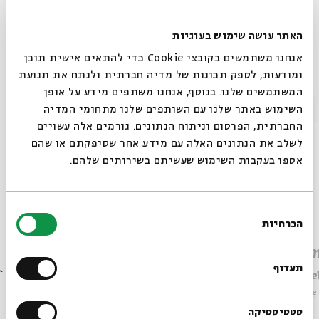
tags:
History
Literature
Hebrew
Zionism
Poetry
Hebrew poetry
poetry
Israel
האתר עושה שימוש בעוגיות
אנחנו משתמשים בקובצי Cookie כדי להתאים אישית תוכן
ומודעות, לספק תכונות של מדיה חברתית ולנתח את תנועת
Other episodes in the series
המשתמשים שלנו. בנוסף, אנחנו משתפים מידע על אופן
סגור
השימוש באתר שלנו עם השותפים שלנו מתחומי המדיה
החברתית, הפרסום וניתוח הנתונים. גורמים אלה עשויים
לשלב את הנתונים האלה עם מידע אחר שסיפקתם או שהם
אספו בעקבות השימוש שעשיתם בשירותים שלהם.
בחירת
הכרחיות
הסכמה
Always be in the know about
Natan Alterman
Hayim
BEIT AVI CHAI’s programs!
תעדוף
Dr. Asael Ableman
Dr. Asa
Series:
The Zionist Movement through Hebrew Poetry
Series:
The
Sign up for our newsletter!
סטטיסטיקה