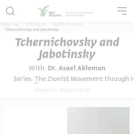
סגור
גור
סגור
Home Page
VOD Library
English Programs
Tchernichovsky and Jabotinsky
Tchernichovsky and
Jabotinsky
With:
Dr. Asael Ableman
Series:
The Zionist Movement through 
January 19, 2021
6 Sh'vat