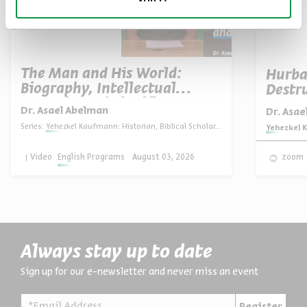
The Man and His World:
Hurba
Biography, Intellectual
Destru
Portrait, and Significance
Dr. Asael Abelman
Dr. Asa
Series:
Yehezkel Kaufmann: Historian, Biblical Scholar, and Zionist Thinker
Series:
Yehezkel K
Video
English Programs
August 03, 2026
zoom
Always stay up to date
Sign up for our e-newsletter and never miss an event
*Email Address