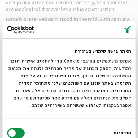
design and Armenian ceramic artistry, to accidental
archaeological discoveries during construction.
Largely preserved as it stood in the mid-20th century,
the Rockefeller Museum today is both a treasury of
finds – from Jericho, Hisham’s Palace, the Church of
the Holy Sepulchre, and al-Aqsa – and a monument to
the scholars who shaped modern archaeology in
האתר עושה שימוש בעוגיות
Jerusalem.
אנחנו משתמשים בקובצי Cookie כדי להתאים אישית תוכן
ומודעות, לספק תכונות של מדיה חברתית ולנתח את תנועת
Twelve Stones of Jerusalem
המשתמשים שלנו. בנוסף, אנחנו משתפים מידע על אופן
סגור
Share
השימוש באתר שלנו עם השותפים שלנו מתחומי המדיה
החברתית, הפרסום וניתוח הנתונים. גורמים אלה עשויים
לשלב את הנתונים האלה עם מידע אחר שסיפקתם או שהם
אספו בעקבות השימוש שעשיתם בשירותים שלהם.
Other episodes in the series
בחירת
הכרחיות
הסכמה