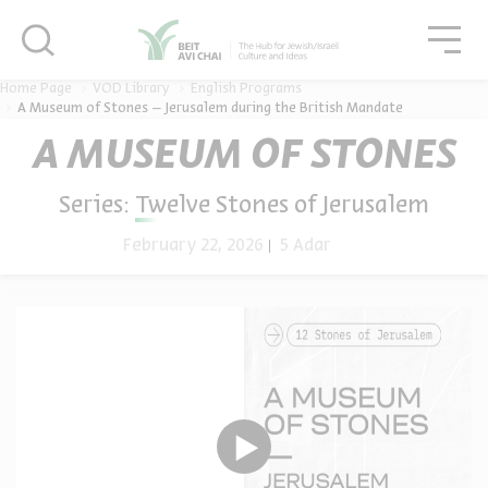
סגור
גור
סגור
Home Page
VOD Library
English Programs
A Museum of Stones – Jerusalem during the British Mandate
A MUSEUM OF STONES
Series:
Twelve Stones of Jerusalem
February 22, 2026
5 Adar