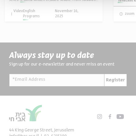
Series:
A World Written in Judeo-Arabic: From Sa’adia’s Tafsir to al-Andalus
Series:
Yehezkel K
Video
English
November 16,
zoom
Programs
2025
Always stay up to date
Sign up for our e-newsletter and never miss an event
*Email Address
Register
44 King George Street, Jerusalem