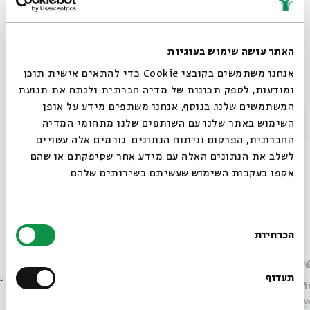
on - 09.11.25
Share
האתר עושה שימוש בעוגיות
אנחנו משתמשים בקובצי Cookie כדי להתאים אישית תוכן
ומודעות, לספק תכונות של מדיה חברתית ולנתח את תנועת
Other episodes in the series
המשתמשים שלנו. בנוסף, אנחנו משתפים מידע על אופן
סגור
השימוש באתר שלנו עם השותפים שלנו מתחומי המדיה
החברתית, הפרסום וניתוח הנתונים. גורמים אלה עשויים
לשלב את הנתונים האלה עם מידע אחר שסיפקתם או שהם
אספו בעקבות השימוש שעשיתם בשירותים שלהם.
בחירת
הכרחיות
הסכמה
Always be in the know about
Linguistic Choices: “The Lady
Rabbe
BEIT AVI CHAI’s programs!
and her Handmaiden”
תעדוף
Prof. M
Prof. Miriam Goldstein
Series:
A Wor