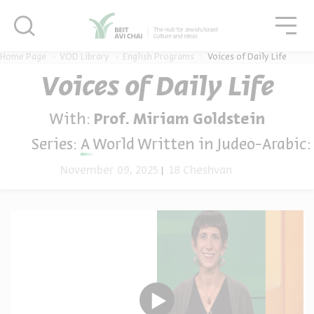
סגור
גור
סגור
Home Page
VOD Library
English Programs
Voices of Daily Life
Voices of Daily Life
With:
Prof. Miriam Goldstein
Series:
A World Written in Judeo-Arabic: 
November 09, 2025
18 Cheshvan